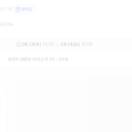
가 보장 1위 카모아
아 TIP
혜택존
일본렌트
08.13(목)
10:00
08.14(금)
10:00
운전자 연령(만 나이)