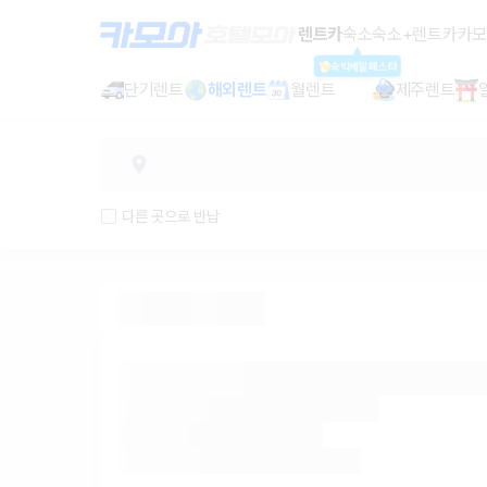
렌트카 - 강원 렌터카 가격비교, 최저
렌트카
숙소
숙소+렌트카
카모
숙박세일페스타
단기렌트
해외렌트
월렌트
제주렌트
다른 곳으로 반납