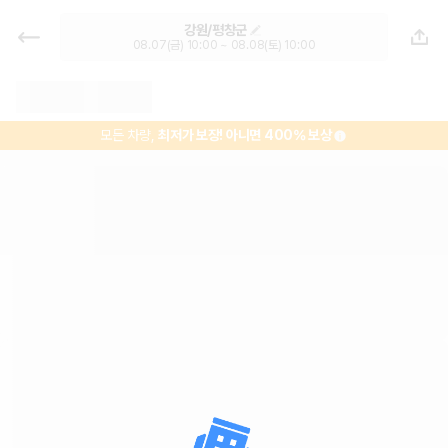
평창역 렌트카 - 강원 렌터카 가격비
강원/평창군
교, 최저가 보장 1위 카모아
08.07(금) 10:00 ~ 08.08(토) 10:00
모든 차량,
최저가 보장!
아니면 400% 보상