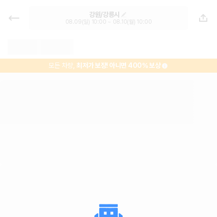
강릉역 렌트카 - 강원 렌터카 가격비
강원/강릉시
교, 최저가 보장 1위 카모아
08.09(일) 10:00 ~ 08.10(월) 10:00
모든 차량,
최저가 보장!
아니면 400% 보상