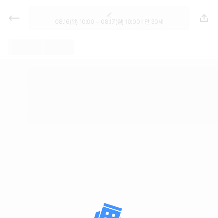
렌트카 - 제주특별자치도 렌터카 가
격비교, 최저가 보장 1위 카모아
08.16(일) 10:00 ~ 08.17(월) 10:00 | 만 30세