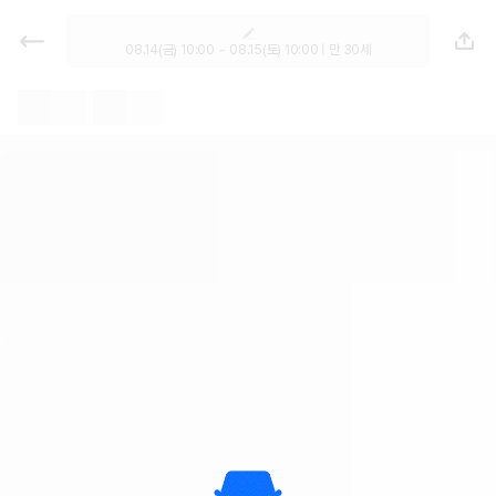
렌트카 - 전남광주 렌터카 가격비교,
최저가 보장 1위 카모아
08.14(금) 10:00 ~ 08.15(토) 10:00 | 만 30세