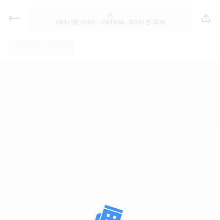
렌트카 - 전남광주 렌터카 가격비교,
최저가 보장 1위 카모아
08.14(금) 10:00 ~ 08.15(토) 10:00 | 만 30세