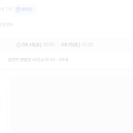
터카 카모아
아 TIP
혜택존
일본렌트
08.14(금)
10:00
08.15(토)
10:00
운전자 연령(만 나이)