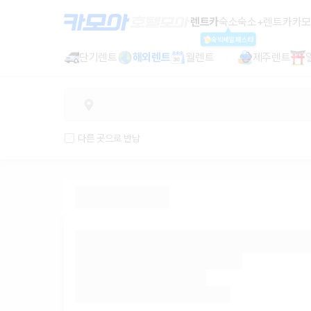
렌트카 추천 | 최저가 한눈에 비교 렌
렌트카
숙소
숙소+렌트카
카모
숙박세일페스타
단기렌트
해외렌트
월렌트
제주렌트
다른 곳으로 반납