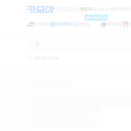
렌트카 추천 | 최저가 한눈에 비교 렌
렌트카
숙소
숙소+렌트카
카모
숙박세일페스타
단기렌트
해외렌트
월렌트
제주렌트
다른 곳으로 반납