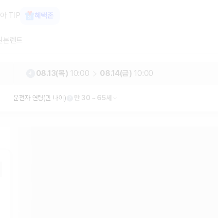
터카 카모아
아 TIP
혜택존
일본렌트
08.13(목)
10:00
08.14(금)
10:00
운전자 연령(만 나이)