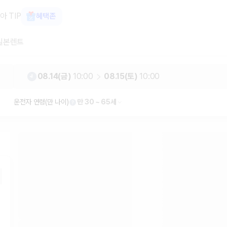
터카 카모아
아 TIP
혜택존
일본렌트
08.14(금)
10:00
08.15(토)
10:00
운전자 연령(만 나이)