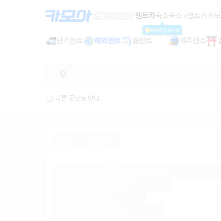
렌트카 추천 | 최저가 한눈에 비교 렌
렌트카
숙소
숙소+렌트카
카모
숙박세일페스타
단기렌트
해외렌트
월렌트
제주렌트
다른 곳으로 반납