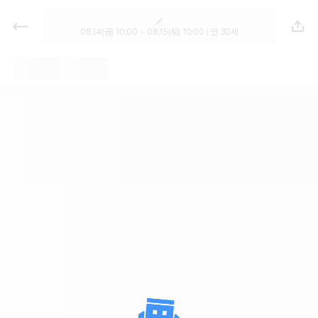
렌트카 추천 | 최저가 한눈에 비교 렌
터카 카모아
08.14(금) 10:00 ~ 08.15(토) 10:00 | 만 30세