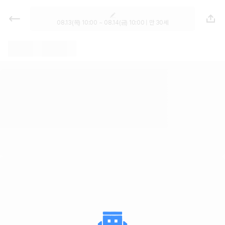
렌트카 추천 | 최저가 한눈에 비교 렌
터카 카모아
08.13(목) 10:00 ~ 08.14(금) 10:00 | 만 30세