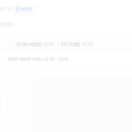
터카 카모아
아 TIP
혜택존
일본렌트
08.16(일)
10:00
08.17(월)
10:00
운전자 연령(만 나이)