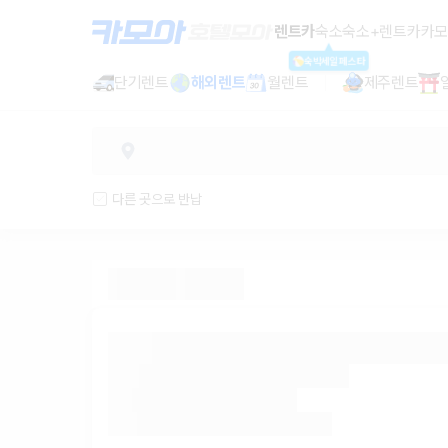
렌트카 추천 | 최저가 한눈에 비교 렌
렌트카
숙소
숙소+렌트카
카모
숙박세일페스타
단기렌트
해외렌트
월렌트
제주렌트
다른 곳으로 반납