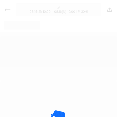
렌트카 추천 | 최저가 한눈에 비교 렌
터카 카모아
08.15(토) 10:00 ~ 08.16(일) 10:00 | 만 30세