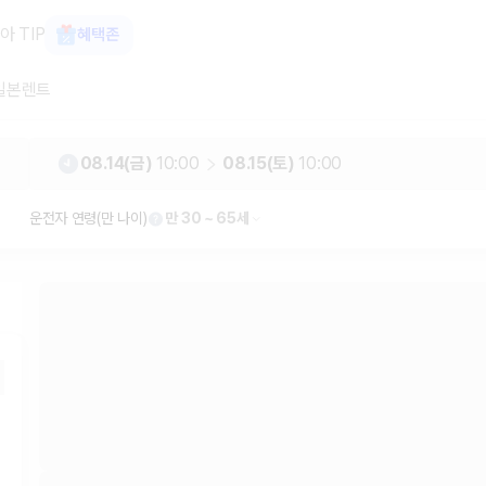
터카 카모아
아 TIP
혜택존
일본렌트
08.14(금)
10:00
08.15(토)
10:00
운전자 연령(만 나이)