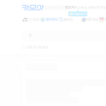
렌트카 추천 | 최저가 한눈에 비교 렌
렌트카
숙소
숙소+렌트카
카모
숙박세일페스타
단기렌트
해외렌트
월렌트
제주렌트
다른 곳으로 반납