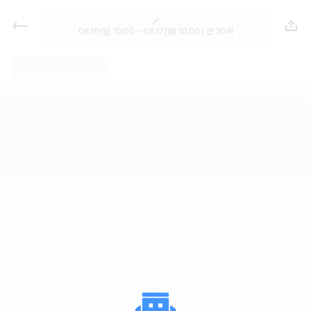
렌트카 추천 | 최저가 한눈에 비교 렌
터카 카모아
08.16(일) 10:00 ~ 08.17(월) 10:00 | 만 30세