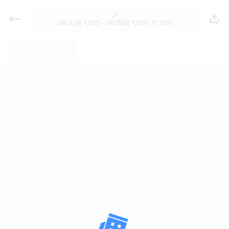
렌트카 추천 | 최저가 한눈에 비교 렌
터카 카모아
08.14(금) 10:00 ~ 08.15(토) 10:00 | 만 30세