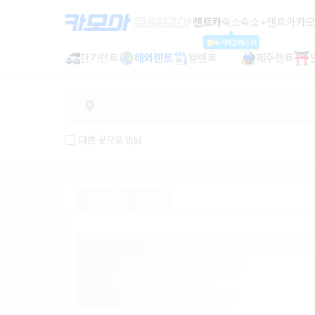
렌트카 추천 | 최저가 한눈에 비교 렌
렌트카
숙소
숙소+렌트카
카모
숙박세일페스타
단기렌트
해외렌트
월렌트
제주렌트
다른 곳으로 반납