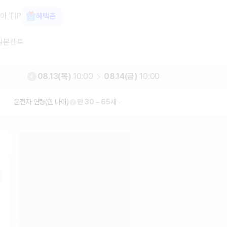
터카 카모아
아 TIP
혜택존
일본렌트
08.13(목)
10:00
08.14(금)
10:00
운전자 연령(만 나이)