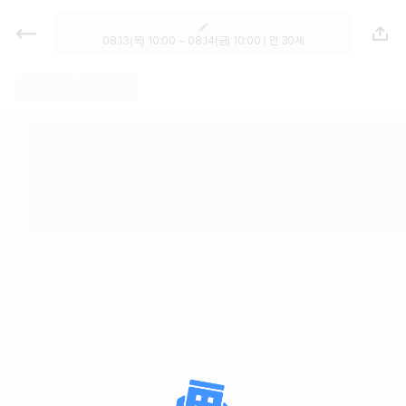
렌트카 추천 | 최저가 한눈에 비교 렌
터카 카모아
08.13(목) 10:00 ~ 08.14(금) 10:00 | 만 30세