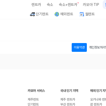
카
렌트카
숙소
숙소+렌트카
카모아 TIP
모
단기렌트
해외렌트
월렌트
아
이용약관
개인정보처리
카모아 서비스
국내 인기 지역
해외 인기 지
제주렌트
제주 렌트카
오키나와 렌
단기렌트
부산 렌트카
괌 렌트카