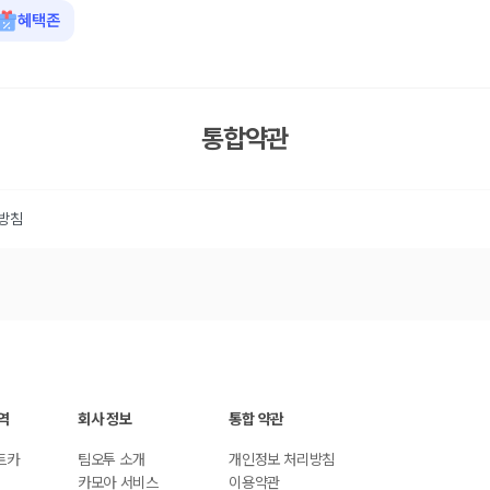
혜택존
통합약관
방침
역
회사 정보
통합 약관
트카
팀오투 소개
개인정보 처리방침
카모아 서비스
이용약관