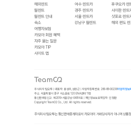
해외렌트
여수 렌트카
후쿠오카 렌
월렌트
경주 렌트카
사이판 렌트
월렌트 안내
서울 렌트카
삿포로 렌트
숙소
강남구 월렌트
해외 편도 
여행자보험
카모아 회원 혜택
자주 묻는 질문
카모아 TIP
사이트 맵
주식회사 팀오투 | 대표자: 홍성주,성장근 | 사업자등록번호: 286-88-00238
사업자정보
주소: 서울특별시 중구 서소문로 120 ENA센터 11층
통신판매업신고: 제2019-서울강남-04914호 | 개인정보보호책임자: 인정환
Copyright TeamO2 Co., Ltd. All rights reserved.
주식회사 팀오투는 통신판매중개자로서 카모아의 거래당사자가 아니며 상품정보,