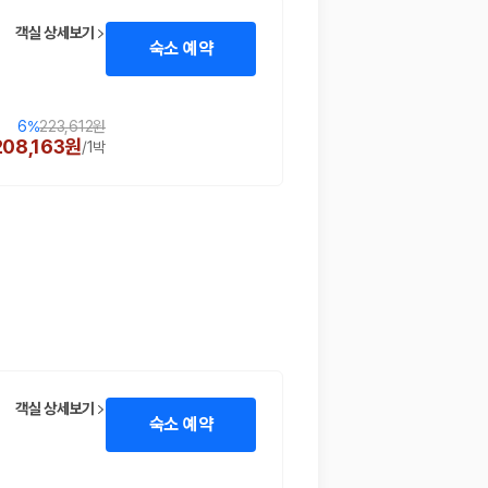
객실 상세보기
숙소 예약
6
%
223,612원
208,163원
/
1박
 함께 확인할 수 있도록 돕습니다.
객실 상세보기
숙소 예약