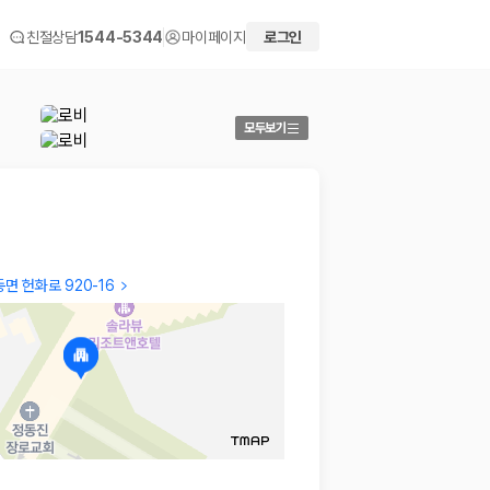
친절상담
1544-5344
마이페이지
로그인
모두보기
면 헌화로 920-16
Jiwon
Hae Y
갑자기 가게되어. 급하게숙소 예약했는데. 생각보다 깔끔하
…
2인 실
2026.04.29
데 슬리
2026.0
 화면에서 비교해 사용자가 자신의 일정과 예산에 맞는 차량을 선택할 수 있도
더보기