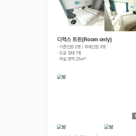
디럭스 트윈(Room only)
·
기준인원 2명 / 최대인원 3명
·
싱글 침대 1개
·
객실 면적 25m²