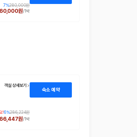
7
%
280,000원
60,000원
/
1박
객실 상세보기
숙소 예약
요!
6
%
286,224원
66,447원
/
1박