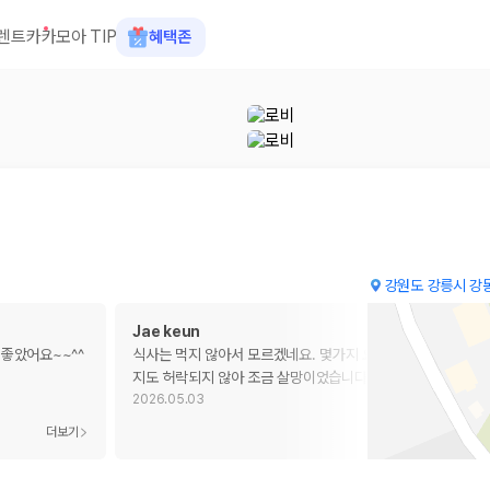
렌트카
카모아 TIP
혜택존
강원도 강릉시 강동
Jae keun
좋았어요~~^^
식사는 먹지 않아서 모르겠네요. 몇가지 요청이 있었지만 한가
지도 허락되지 않아 조금 살망이었습니다. 하지만 놓고온 물
…
2026.05.03
 장소, 취소 규정이 다릅니다. 카모아는 여러 제주 렌트카 업체의 조건을 한
더보기
더보기
을 비교합니다.