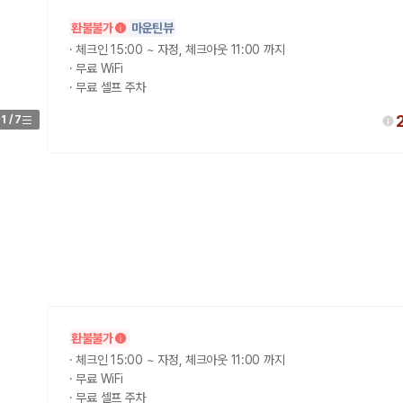
환불불가
마운틴뷰
가 가장 먼저 비교하는 차종입니다.
·
체크인 15:00 ~ 자정, 체크아웃 11:00 까지
·
무료 WiFi
종입니다.
·
무료 셀프 주차
량 연식을 함께 비교하는 것이 좋습니다.
1
/
7
험 조건을 함께 확인해야 합니다.
니다
 카모아는 제주 렌트카 가격뿐 아니라 일반자차, 완전자차, 슈퍼자차 조건을
다.
환불불가
·
체크인 15:00 ~ 자정, 체크아웃 11:00 까지
격비교 플랫폼입니다.
·
무료 WiFi
·
무료 셀프 주차