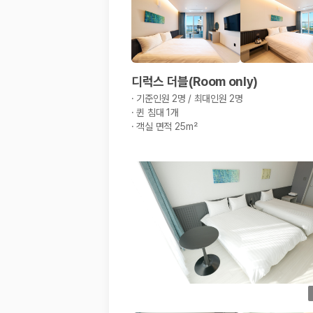
해외 렌트카 가격비교
카모아 사이트맵
디럭스 더블(Room only)
·
기준인원 2명 / 최대인원 2명
·
퀸 침대 1개
·
객실 면적 25m²