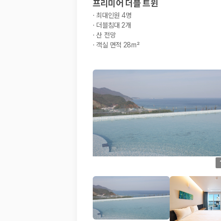
프리미어 더블 트윈
·
최대인원 4명
·
더블침대 2개
·
산 전망
·
객실 면적 28m²