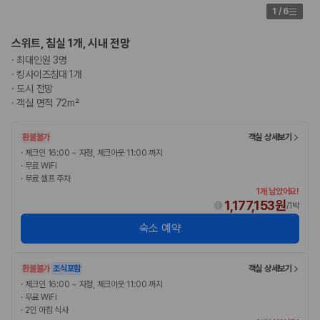
1
/
6
스위트, 침실 1개, 시내 전망
·
최대인원 3명
·
킹사이즈침대 1개
·
도시 전망
·
객실 면적 72m²
환불불가
객실 상세보기
·
체크인 16:00 ~ 자정, 체크아웃 11:00 까지
·
무료 WiFi
·
무료 셀프 주차
1개 남았어요!
1,177,153원
/
1박
숙소 예약
환불불가
조식포함
객실 상세보기
·
체크인 16:00 ~ 자정, 체크아웃 11:00 까지
·
무료 WiFi
·
2인 아침 식사