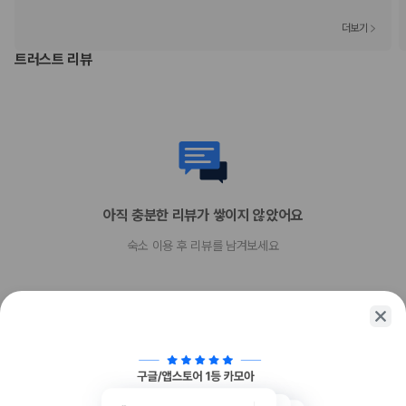
전화 통화
수영장 이용
더보기
이 숙박 시설에서 제공한 모든 요금 정보가 포함되어 있습니다.
트러스트 리뷰
부가 정보
추가 안내사항
기타 선택사항
풀 브렉퍼스트아침 식사 요금: 성인 USD 44, 어린이 USD 25(대략적인
금액)
주차 대행 요금: 1일 기준, USD 71.50(자유롭게 출입 가능)
아직 충분한 리뷰가 쌓이지 않았어요
반려동물 동반 시 요금: 숙박 기간 내 1회, 숙소당 USD 125
숙소 이용 후 리뷰를 남겨보세요
장애인 안내 동물의 경우 요금 면제
간이 침대 이용 요금: 숙박 기간 내 1회, USD 35.0
위 목록에 명시되지 않은 다른 항목이 있을 수 있습니다. 요금 및 보증금은 세전
금액일 수 있으며 변경될 수 있습니다.
현장 결제 유형 및 수단
Carte Blanche
Visa
함께 가는 친구에게 정보를 공유해보세요
Diners Club