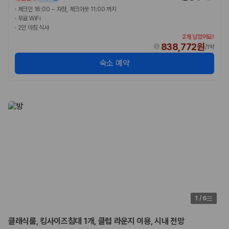
국내 렌트카 가격비교
·
체크인 16:00 ~ 자정, 체크아웃 11:00 까지
해외 렌트카 가격비교
·
무료 WiFi
카모아 사이트맵
·
2인 아침 식사
2개 남았어요!
838,772원
/
1박
숙소 예약
1
/
6
클래식룸, 킹사이즈침대 1개, 클럽 라운지 이용, 시내 전망