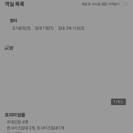
화면에서 비교해 사용자가 자신의 일정과 예산에 맞는 차량을 선택할 수 있
객실 목록
세금 및 수수료 포함 가격보기
도록 돕습니다.
업체별 가격비교:
제주 렌트카 업체별 실시간 예약 가능 차량과 요금
필터
을 비교합니다.
조식포함(5)
침대 1개(11)
침대 3개 이상(3)
차종별 최저가 비교:
경차, 소형, 준중형, 중형, SUV, 승합차 등 여행
인원에 맞는 차종별 가격을 비교합니다.
보험 조건 비교:
일반자차, 완전자차, 슈퍼자차의 면책금과 보상 한
도를 비교합니다.
제주공항 인수 조건 비교:
셔틀 이동, 인수 위치, 반납 편의성을 함께
확인합니다.
실시간 예약:
비교 후 원하는 차량을 바로 예약할 수 있습니다.
제주렌트카 실시간 가격비교 바로가기
제주 렌트카를 찾을 때 꼭 비교해야 하는 기준
1. 단순 최저가가 아니라 실제 결제 조건을 비교하세요
1
/
5
제주렌트카 최저가는 차량 기본요금만으로 판단하기 어렵습니다. 보험 포
프리미엄룸
함 여부, 면책금, 보상 한도, 옵션 비용, 취소 수수료를 함께 확인해야 실제
·
최대인원 4명
로 저렴한 차량을 고를 수 있습니다.
·
퀸사이즈침대 2개, 킹사이즈침대 1개