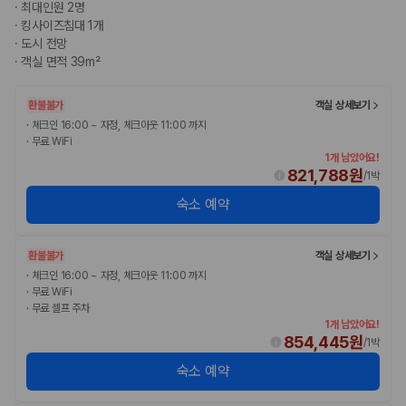
·
최대인원 2명
·
킹사이즈침대 1개
·
도시 전망
·
객실 면적 39m²
환불불가
객실 상세보기
·
체크인 16:00 ~ 자정, 체크아웃 11:00 까지
·
무료 WiFi
1개 남았어요!
821,788원
/
1박
숙소 예약
환불불가
객실 상세보기
·
체크인 16:00 ~ 자정, 체크아웃 11:00 까지
·
무료 WiFi
·
무료 셀프 주차
1개 남았어요!
854,445원
/
1박
숙소 예약