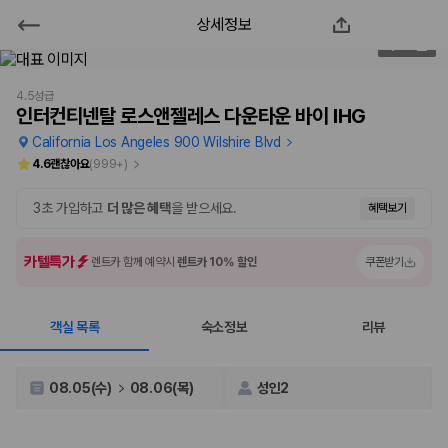
상세정보
인터컨티넨탈 로스앤젤레스 다운타
1
/
138
운 바이 IHG
4.5성급
인터컨티넨탈 로스앤젤레스 다운타운 바이 IHG
2000만 이용고객이 선택한 제주 렌트카 가격비교 플랫폼
California Los Angeles 900 Wilshire Blvd
4.6
괜찮아요
(
999+
)
3초 가입하고
더 많은 혜택
을 받으세요.
혜택보기
카텔특가
렌트카 함께 예약시
렌트카 10% 할인
쿠폰받기
객실 목록
숙소정보
리뷰
제주렌트카 가격비교는 카모아에서 한 번에
08.05(수)
08.06(목)
성인2
제주도 렌트카는 업체마다 차량 가격, 보험 조건, 면책금, 보상 한도, 인수
장소, 취소 규정이 다릅니다. 카모아는 여러 제주 렌트카 업체의 조건을 한