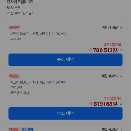
·
킹사이즈침대 1개
20,871,562
명
·
도시 전망
사용자 리뷰
·
객실 면적 64m²
175,206
건
예약 가능 차량
67,123
대
환불불가
객실 상세보기
전국 렌트카 지점
·
체크인 16:00 ~ 자정, 체크아웃 11:00 까지
1,829
개
·
무료 WiFi
2개 남았어요!
제주렌트카 가격비교 자주 묻는 질문
786,512원
/
1박
숙소 예약
Q. 제주렌트카 가격비교는 카모아에서 어떻게 하나요?
A. 대여일, 반납일, 인수 지역을 선택하면 제주도 렌트카 업체별 가격, 차종,
보험 조건, 예약 가능 차량을 한 번에 비교할 수 있습니다.
환불불가
객실 상세보기
Q. 제주 렌트카 최저가는 무엇을 기준으로 비교해야 하나요?
·
체크인 16:00 ~ 자정, 체크아웃 11:00 까지
Q. 제주공항 근처 렌트카도 비교할 수 있나요?
·
무료 WiFi
Q. 제주 렌트카 가격비교 시 보험도 함께 비교할 수 있나요?
·
무료 셀프 주차
Q. 가족 여행에는 어떤 제주 렌트카를 비교해야 하나요?
2개 남았어요!
819,168원
/
1박
제주렌트카 가격비교 주요 링크
숙소 예약
제주도 렌트카 실시간 최저가 가격비교
제주 렌트카 예약
환불불가
조식포함
객실 상세보기