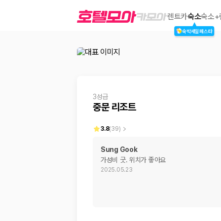
중문 리조트
렌트카
숙소
숙소+
숙박세일페스타
2000만 이용고객이 선택한 제주 렌트카 가격비교 플랫폼
3성급
중문 리조트
3.8
(
39
)
Sung Gook
가성비 굿. 위치가 좋아요
제주렌트카 가격비교는 카모아에서 한 번에
2025.05.23
제주도 렌트카는 업체마다 차량 가격, 보험 조건, 면책금, 보상 한도, 인수
록 돕습니다.
업체별 가격비교:
제주 렌트카 업체별 실시간 예약 가능 차량과 요금