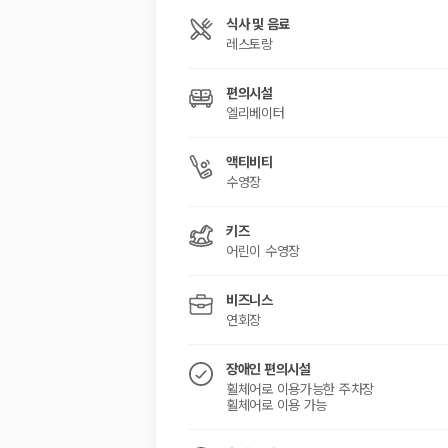
해외 렌트카 가격비교
카모아 사이트맵
식사 및 음료
레스토랑
편의시설
엘리베이터
액티비티
수영장
키즈
어린이 수영장
비즈니스
연회장
장애인 편의시설
휠체어로 이용가능한 주차장
휠체어로 이용 가능