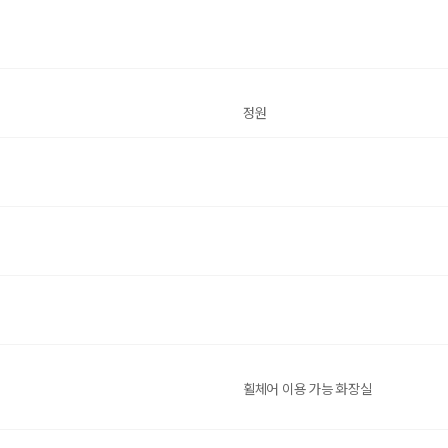
정원
휠체어 이용 가능 화장실