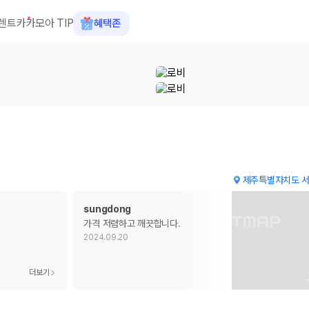
렌트카
카모아 TIP
혜택존
제주특별자치도 서
sungdong
가격 저렴하고 깨끗합니다.
2024.09.20
 장소, 취소 규정이 다릅니다. 카모아는 여러 제주 렌트카 업체의 조건을 한
더보기
더보기
을 비교합니다.