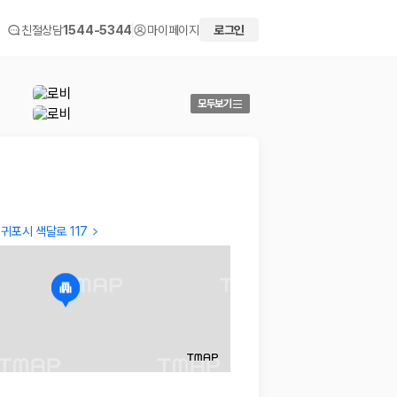
친절상담
1544-5344
마이페이지
로그인
모두보기
귀포시 색달로 117
Verified traveler
SEUN
오래된 건물 특유의 냄새는 있으나 깨끗한 침구관리가 좋아 약
가격 대
간의 미흡한점이 희석되어 졌습니다
2022.07
2022.12.12
 화면에서 비교해 사용자가 자신의 일정과 예산에 맞는 차량을 선택할 수 있도
더보기