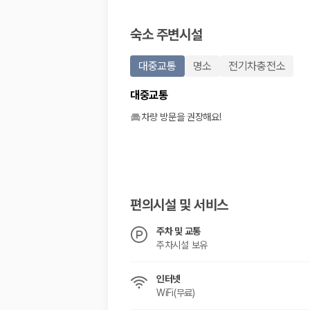
20,871,562
명
사용자 리뷰
숙소 주변시설
175,206
건
예약 가능 차량
67,123
대
대중교통
명소
전기차충전소
전국 렌트카 지점
1,829
개
대중교통
제주렌트카 가격비교 자주 묻는 질문
차량 방문을 권장해요!
Q. 제주렌트카 가격비교는 카모아에서 어떻게 하나요?
A. 대여일, 반납일, 인수 지역을 선택하면 제주도 렌트카 업체별 가격, 차종,
Q. 제주 렌트카 최저가는 무엇을 기준으로 비교해야 하나요?
Q. 제주공항 근처 렌트카도 비교할 수 있나요?
Q. 제주 렌트카 가격비교 시 보험도 함께 비교할 수 있나요?
편의시설 및 서비스
Q. 가족 여행에는 어떤 제주 렌트카를 비교해야 하나요?
주차 및 교통
제주렌트카 가격비교 주요 링크
주차시설 보유
제주도 렌트카 실시간 최저가 가격비교
인터넷
제주 렌트카 예약
WiFi(무료)
국내 렌트카 가격비교