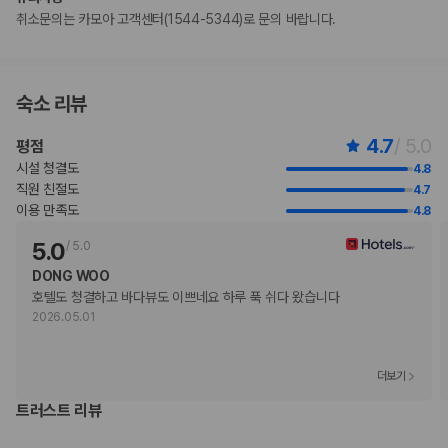
취소문의는 카모아 고객센터(1544-5344)로 문의 바랍니다.
현장 결제 유형 및 수단
Visa
직불카드 결제 불가
현금 결제 불가
숙소 리뷰
JCB International
Mastercard
4.7
/ 5.0
평점
반려동물
시설 청결도
4.8
반려동물 동반 불가
직원 친절도
4.7
이용 만족도
4.8
5.0
/
5.0
DONG WOO
호텔도 청결하고 바다뷰도 이쁘네요 하루 푹 쉬다 왔습니다
2026.05.01
더보기
트러스트 리뷰