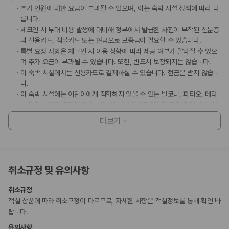
추가 인원에 대한 요금이 부과될 수 있으며, 이는 숙박 시설 정책에 따라 다
릅니다.
체크인 시 부대 비용 발생에 대비해 정부에서 발급한 사진이 부착된 신분증
과 신용카드, 직불카드 또는 현금으로 보증금이 필요할 수 있습니다.
특별 요청 사항은 체크인 시 이용 상황에 따라 제공 여부가 달라질 수 있으
며 추가 요금이 부과될 수 있습니다. 또한, 반드시 보장되지는 않습니다.
이 숙박 시설에서는 신용카드로 결제하실 수 있습니다. 현금은 받지 않습니
다.
이 숙박 시설에는 어린이에게 적합하지 않을 수 있는 발코니, 파티오, 테라
스와 같은 야외 공간이 있습니다. 이 부분이 염려되시면 도착 전에 숙박 시
설에 연락하여 적합한 객실을 이용할 수 있는지 확인하시기 바랍니다.
더보기
부가 정보
추가 안내사항
취소규정 및 유의사항
간이/추가 침대 이용 불가
기타 선택사항
취소규정
주문 요리아침 식사 요금: 성인 KRW 30000, 어린이 KRW 30000(대략
객실 상품에 따라 취소규정이 다르므로, 자세한 사항은 객실정보를 통해 확인 바
적인 금액)
랍니다.
위 목록에 명시되지 않은 다른 항목이 있을 수 있습니다. 요금 및 보증금은 세전
유의사항
금액일 수 있으며 변경될 수 있습니다.