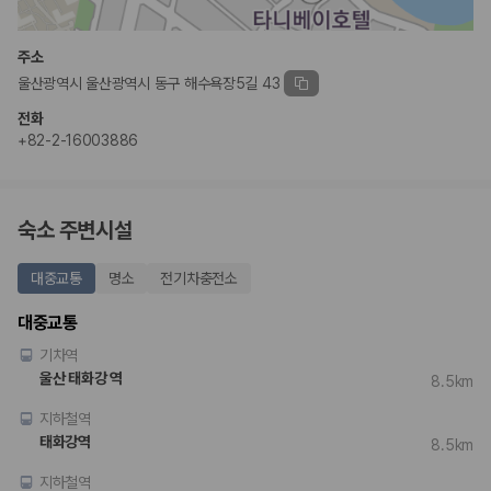
완전자차와 슈퍼자차는 업체별 보장 범위가 다를 수 있습니다. 카모아에서
는 제주 렌트카 가격과 함께 보험 조건을 비교해 여행 스타일에 맞는 보장
수준을 선택할 수 있습니다.
주소
울산광역시 울산광역시 동구 해수욕장5길 43
3. 제주공항 접근성과 셔틀 조건을 함께 확인하세요
전화
제주 렌트카는 차량 인수 위치와 셔틀 편의성에 따라 실제 이용 만족도가
+82-2-16003886
달라집니다. 공항에서 렌트카 사무실까지의 이동 조건을 가격과 함께 비교
하는 것이 좋습니다.
제주도 렌트카 차종별 가격비교
숙소 주변시설
경차·소형차
대중교통
명소
전기차충전소
혼자 또는 2인 여행에 적합하며 제주 렌트카 최저가를 찾는 사용자
가 가장 먼저 비교하는 차종입니다.
대중교통
준중형·중형차
기차역
커플·친구 여행에서 많이 선택되며 가격과 승차감의 균형이 좋은 차
종입니다.
울산 태화강 역
8.5km
SUV
지하철역
가족 여행, 짐이 많은 여행, 장거리 이동에 적합하며 보험 조건과 차
량 연식을 함께 비교하는 것이 좋습니다.
태화강역
8.5km
승합차·대형차
단체 여행이나 4인 이상 가족 여행에 적합하며 인원수, 짐 공간, 보
지하철역