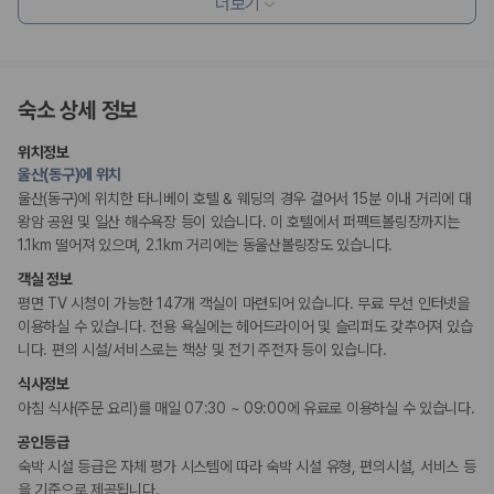
더보기
리셉션 서비스
175,206
건
짐 보관 서비스
예약 가능 차량
67,123
대
전국 렌트카 지점
웰빙 및 피트니스
1,829
개
피트니스/헬스시설
숙소 상세 정보
사우나/스파
제주렌트카 가격비교 자주 묻는 질문
위치정보
울산(동구)에 위치
비즈니스
Q. 제주렌트카 가격비교는 카모아에서 어떻게 하나요?
연회장
울산(동구)에 위치한 타니베이 호텔 & 웨딩의 경우 걸어서 15분 이내 거리에 대
A. 대여일, 반납일, 인수 지역을 선택하면 제주도 렌트카 업체별 가격, 차종,
회의공간
왕암 공원 및 일산 해수욕장 등이 있습니다. 이 호텔에서 퍼펙트볼링장까지는
보험 조건, 예약 가능 차량을 한 번에 비교할 수 있습니다.
1.1km 떨어져 있으며, 2.1km 거리에는 동울산볼링장도 있습니다.
Q. 제주 렌트카 최저가는 무엇을 기준으로 비교해야 하나요?
흡연 시설
Q. 제주공항 근처 렌트카도 비교할 수 있나요?
객실 정보
금연 숙박 시설
Q. 제주 렌트카 가격비교 시 보험도 함께 비교할 수 있나요?
평면 TV 시청이 가능한 147개 객실이 마련되어 있습니다. 무료 무선 인터넷을
Q. 가족 여행에는 어떤 제주 렌트카를 비교해야 하나요?
이용하실 수 있습니다. 전용 욕실에는 헤어드라이어 및 슬리퍼도 갖추어져 있습
니다. 편의 시설/서비스로는 책상 및 전기 주전자 등이 있습니다.
제주렌트카 가격비교 주요 링크
식사정보
아침 식사(주문 요리)를 매일 07:30 ~ 09:00에 유료로 이용하실 수 있습니다.
제주도 렌트카 실시간 최저가 가격비교
제주 렌트카 예약
공인등급
국내 렌트카 가격비교
숙박 시설 등급은 자체 평가 시스템에 따라 숙박 시설 유형, 편의시설, 서비스 등
해외 렌트카 가격비교
을 기준으로 제공됩니다.