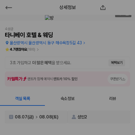
상세정보
타니베이 호텔 & 웨딩
2
/
73
2000만 이용고객이 선택한 제주 렌트카 가격비교 플랫폼
4성급
타니베이 호텔 & 웨딩
울산광역시 울산광역시 동구 해수욕장5길 43
4.7
괜찮아요
(
186
)
3초 가입하고
더 많은 혜택
을 받으세요.
혜택보기
카텔특가
렌트카 함께 예약시
렌트카 10% 할인
쿠폰받기
객실 목록
숙소정보
리뷰
제주렌트카 가격비교는 카모아에서 한 번에
제주도 렌트카는 업체마다 차량 가격, 보험 조건, 면책금, 보상 한도, 인수
08.07(금)
08.08(토)
성인2
장소, 취소 규정이 다릅니다. 카모아는 여러 제주 렌트카 업체의 조건을 한
화면에서 비교해 사용자가 자신의 일정과 예산에 맞는 차량을 선택할 수 있
도록 돕습니다.