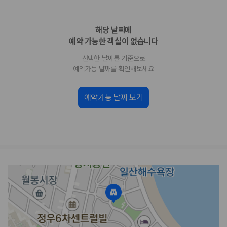
업체별 가격비교:
제주 렌트카 업체별 실시간 예약 가능 차량과 요금
을 비교합니다.
해당 날짜에
차종별 최저가 비교:
경차, 소형, 준중형, 중형, SUV, 승합차 등 여행
인원에 맞는 차종별 가격을 비교합니다.
예약 가능한 객실이 없습니다
보험 조건 비교:
일반자차, 완전자차, 슈퍼자차의 면책금과 보상 한
선택한 날짜를 기준으로
도를 비교합니다.
제주공항 인수 조건 비교:
셔틀 이동, 인수 위치, 반납 편의성을 함께
예약가능 날짜를 확인해보세요
확인합니다.
실시간 예약:
비교 후 원하는 차량을 바로 예약할 수 있습니다.
예약가능 날짜 보기
제주렌트카 실시간 가격비교 바로가기
제주 렌트카를 찾을 때 꼭 비교해야 하는 기준
1. 단순 최저가가 아니라 실제 결제 조건을 비교하세요
제주렌트카 최저가는 차량 기본요금만으로 판단하기 어렵습니다. 보험 포
함 여부, 면책금, 보상 한도, 옵션 비용, 취소 수수료를 함께 확인해야 실제
로 저렴한 차량을 고를 수 있습니다.
2. 보험 조건은 가격만큼 중요합니다