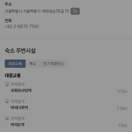
험 조건을 함께 확인해야 합니다.
주소
서울특별시 서울특별시 국회대로76길 16
제주렌트카 보험까지 비교해야 진짜 가격비교입
전화
니다
+82-2-6670 7100
동일한 차량이라도 보험 조건에 따라 실제 부담 금액이 달라질 수 있습니
다. 카모아는 제주 렌트카 가격뿐 아니라 일반자차, 완전자차, 슈퍼자차 조
건을 함께 확인할 수 있도록 돕습니다.
숙소 주변시설
일반자차:
사고 발생 시 일정 금액의 면책금이 발생할 수 있습니다.
대중교통
명소
전기차충전소
완전자차:
보상 한도 내에서 면책금 부담이 줄어드는 보험 조건입니
다.
대중교통
슈퍼자차:
더 높은 보장 조건을 원하는 사용자에게 적합합니다.
지하철역
2000만 고객이 선택한 렌트카 가격비교 플랫폼
국회의사당역
515m
지하철역
카모아는 제주렌트카부터 국내·해외 렌트카까지 비교할 수 있는 렌트카 가
격비교 플랫폼입니다.
여의나루역
1.0km
누적 이용 고객수
지하철역
20,871,562
명
여의도역
1.1km
사용자 리뷰