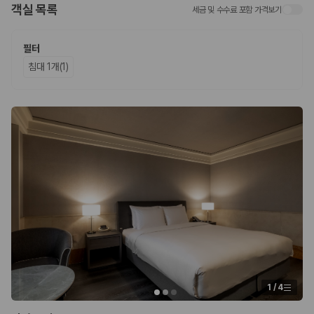
객실 목록
세금 및 수수료 포함 가격보기
업체별 가격비교:
제주 렌트카 업체별 실시간 예약 가능 차량과 요금
을 비교합니다.
차종별 최저가 비교:
경차, 소형, 준중형, 중형, SUV, 승합차 등 여행
필터
인원에 맞는 차종별 가격을 비교합니다.
침대 1개(1)
보험 조건 비교:
일반자차, 완전자차, 슈퍼자차의 면책금과 보상 한
도를 비교합니다.
제주공항 인수 조건 비교:
셔틀 이동, 인수 위치, 반납 편의성을 함께
확인합니다.
실시간 예약:
비교 후 원하는 차량을 바로 예약할 수 있습니다.
제주렌트카 실시간 가격비교 바로가기
제주 렌트카를 찾을 때 꼭 비교해야 하는 기준
1. 단순 최저가가 아니라 실제 결제 조건을 비교하세요
제주렌트카 최저가는 차량 기본요금만으로 판단하기 어렵습니다. 보험 포
함 여부, 면책금, 보상 한도, 옵션 비용, 취소 수수료를 함께 확인해야 실제
로 저렴한 차량을 고를 수 있습니다.
1
/
4
2. 보험 조건은 가격만큼 중요합니다