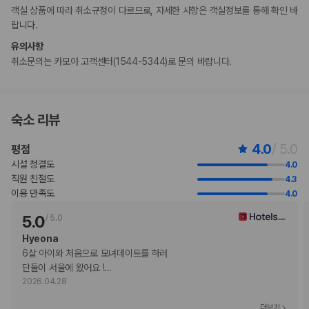
객실 상품에 따라 취소규정이 다르므로, 자세한 사항은 객실정보를 통해 확인 바
주차 높이 제한 적용
랍니다.
기타 선택사항
유의사항
유럽식 아침 식사 요금: 성인 KRW 29900 ~ 35900, 어린이 KRW
취소문의는 카모아 고객센터(1544-5344)로 문의 바랍니다.
19900 ~ 19900(대략적인 금액)
주차 대행 요금: 1박 기준, KRW 20000
간이 침대 이용 요금: 1일 기준, KRW 33000.0
위 목록에 명시되지 않은 다른 항목이 있을 수 있습니다. 요금 및 보증금은 세전
숙소 리뷰
금액일 수 있으며 변경될 수 있습니다.
현장 결제 유형 및 수단
4.0
/ 5.0
평점
Visa
시설 청결도
4.0
Diners Club
직원 친절도
4.3
직불카드 결제 불가
이용 만족도
4.0
Discover
현금
5.0
/
5.0
American Express
Hyeona
JCB International
6살 아이와 처음으로 모녀데이트를 하러 

Mastercard
단둘이 서울에 왔어요 !
…
반려동물
2026.04.28
장애인 안내 동물 동반 가능
더보기