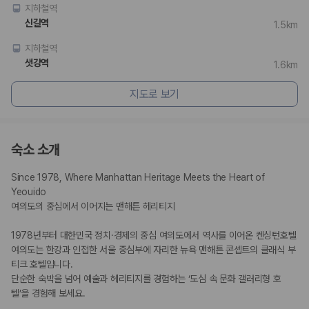
175,206
건
지하철역
예약 가능 차량
신길역
1.5km
67,123
대
전국 렌트카 지점
지하철역
1,829
개
샛강역
1.6km
제주렌트카 가격비교 자주 묻는 질문
지도로 보기
Q. 제주렌트카 가격비교는 카모아에서 어떻게 하나요?
A. 대여일, 반납일, 인수 지역을 선택하면 제주도 렌트카 업체별 가격, 차종,
보험 조건, 예약 가능 차량을 한 번에 비교할 수 있습니다.
숙소 소개
Q. 제주 렌트카 최저가는 무엇을 기준으로 비교해야 하나요?
Q. 제주공항 근처 렌트카도 비교할 수 있나요?
Since 1978, Where Manhattan Heritage Meets the Heart of 
Q. 제주 렌트카 가격비교 시 보험도 함께 비교할 수 있나요?
Yeouido
Q. 가족 여행에는 어떤 제주 렌트카를 비교해야 하나요?
여의도의 중심에서 이어지는 맨해튼 헤리티지
제주렌트카 가격비교 주요 링크
1978년부터 대한민국 정치·경제의 중심 여의도에서 역사를 이어온 켄싱턴호텔 
여의도는 한강과 인접한 서울 중심부에 자리한 뉴욕 맨해튼 콘셉트의 클래식 부
제주도 렌트카 실시간 최저가 가격비교
티크 호텔입니다.
제주 렌트카 예약
단순한 숙박을 넘어 예술과 헤리티지를 경험하는 ‘도심 속 문화 갤러리형 호
국내 렌트카 가격비교
텔’을 경험해 보세요.
해외 렌트카 가격비교