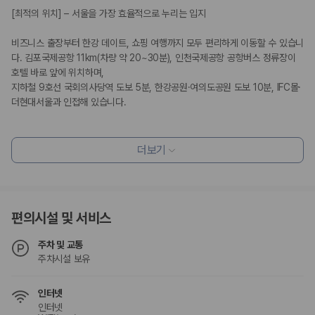
카모아 사이트맵
[최적의 위치] – 서울을 가장 효율적으로 누리는 입지
비즈니스 출장부터 한강 데이트, 쇼핑 여행까지 모두 편리하게 이동할 수 있습니
다. 김포국제공항 11km(차량 약 20~30분), 인천국제공항 공항버스 정류장이 
호텔 바로 앞에 위치하며,
지하철 9호선 국회의사당역 도보 5분, 한강공원·여의도공원 도보 10분, IFC몰·
더현대서울과 인접해 있습니다.
[세련된 편안함] – 도심 속에서 누리는 여유
더보기
출장 고객에게는 최적의 업무 환경을, 커플과 가족에게는 여유로운 휴식을 제공
합니다. 더블·킹·패밀리룸과 최대 6~8인 투숙 가능한 스위트, 한강 전망 객실 
선택이 가능하며, 초고속 Wi-Fi, 케이블 TV, 업무용 데스크를 갖추고 있습니다.
또한 비즈니스 센터, 런드리룸, 기념품 숍 등 다양한 부대시설을 운영합니다.
편의시설 및 서비스
[시그니처 다이닝] – 뉴욕 감성을 담은 미식 경험
주차 및 교통
주차시설 보유
단순한 식사가 아닌 “서울에서 만나는 뉴욕의 미식 문화”를 경험할 수 있습니다. 
브로드웨이 뷔페의 다채로운 인터내셔널 메뉴, 뉴욕뉴욕 스테이크하우스의 정
인터넷
통 맨해튼 스타일 스테이크, 한강 전망 라운지 바에서 도심 야경과 함께 즐기는 
인터넷
무제한 드링크를 만나보십시오.