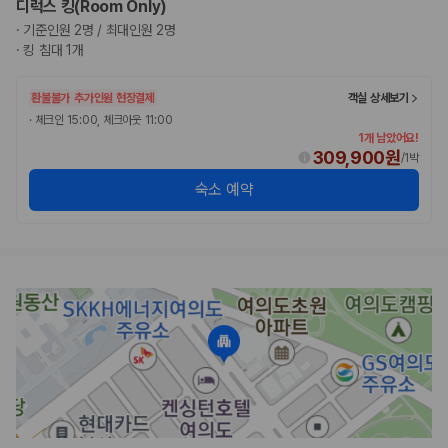
디럭스 킹(Room Only)
완전자차와 슈퍼자차는 업체별 보장 범위가 다를 수 있습니다. 카모아에서
는 제주 렌트카 가격과 함께 보험 조건을 비교해 여행 스타일에 맞는 보장
·
기준인원 2명 / 최대인원 2명
수준을 선택할 수 있습니다.
·
킹 침대 1개
3. 제주공항 접근성과 셔틀 조건을 함께 확인하세요
환불불가
추가인원 현장결제
객실 상세보기
·
체크인 15:00, 체크아웃 11:00
제주 렌트카는 차량 인수 위치와 셔틀 편의성에 따라 실제 이용 만족도가
1개 남았어요!
달라집니다. 공항에서 렌트카 사무실까지의 이동 조건을 가격과 함께 비교
309,900원
/
1박
하는 것이 좋습니다.
숙소 예약
제주도 렌트카 차종별 가격비교
경차·소형차
혼자 또는 2인 여행에 적합하며 제주 렌트카 최저가를 찾는 사용자
가 가장 먼저 비교하는 차종입니다.
준중형·중형차
커플·친구 여행에서 많이 선택되며 가격과 승차감의 균형이 좋은 차
종입니다.
SUV
가족 여행, 짐이 많은 여행, 장거리 이동에 적합하며 보험 조건과 차
량 연식을 함께 비교하는 것이 좋습니다.
승합차·대형차
단체 여행이나 4인 이상 가족 여행에 적합하며 인원수, 짐 공간, 보