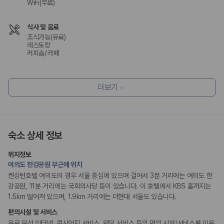
WiFi(무료)
[진심을 담은 환영과 환대]
식사 및 음료
조식가능(유료)
24시간 프런트 데스크와 다국어 응대, 서울 여행 맞춤 큐레이션을 통해 세심함
레스토랑
과 전문성을 갖춘 정제된 서비스를 제공합니다.
커피숍/카페
편의시설
더보기
엘리베이터
PC코너
모기장
ATM/은행업무
숙소 상세 정보
리셉션 서비스
다국어 구사 가능 직원
주차 대행
위치정보
콘시어지 서비스
여의도 한강공원 부근에 위치
짐 보관 서비스
켄싱턴호텔 여의도의 경우 서울 중심에 있으며 걸어서 3분 거리에는 여의도 한
리무진 또는 타운카 서비스 이용가능
강공원, 11분 거리에는 국회의사당 등이 있습니다. 이 호텔에서 KBS 홀까지는
1.5km 떨어져 있으며, 1.9km 거리에는 더현대 서울도 있습니다.
비즈니스
편의시설 및 서비스
연회장
비즈니스 센터
무료 무선 인터넷, 콘시어지 서비스, 웨딩 서비스 등의 편의 시설/서비스를 이용