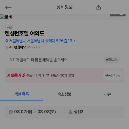
상세정보
켄싱턴호텔 여의도
2
/
77
2000만 이용고객이 선택한 제주 렌트카 가격비교 플랫폼
4성급
켄싱턴호텔 여의도
서울특별시 서울특별시 국회대로76길 16
4.0
괜찮아요
(
999+
)
3초 가입하고
더 많은 혜택
을 받으세요.
혜택보기
카텔특가
렌트카 함께 예약시
렌트카 10% 할인
쿠폰받기
객실 목록
숙소정보
리뷰
제주렌트카 가격비교는 카모아에서 한 번에
제주도 렌트카는 업체마다 차량 가격, 보험 조건, 면책금, 보상 한도, 인수
08.07(금)
08.08(토)
성인2
장소, 취소 규정이 다릅니다. 카모아는 여러 제주 렌트카 업체의 조건을 한
화면에서 비교해 사용자가 자신의 일정과 예산에 맞는 차량을 선택할 수 있
도록 돕습니다.