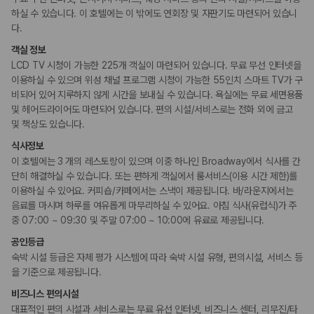
컨퍼런스 센터
하실 수 있습니다. 이 호텔에는 이 밖에도 연회장 및 자판기도 마련되어 있습니
회의공간
다.
객실 정보
장애인 편의시설
LCD TV 시청이 가능한 225개 객실이 마련되어 있습니다. 무료 무선 인터넷을
휠체어로 이용 가능
이용하실 수 있으며 위성 채널 프로그램 시청이 가능한 55인치 스마트 TV가 구
비되어 있어 지루하지 않게 시간을 보내실 수 있습니다. 욕실에는 무료 세면용품
흡연 시설
및 헤어드라이어도 마련되어 있습니다. 편의 시설/서비스로는 전화 외에 금고
금연 숙박 시설
및 책상도 있습니다.
식사정보
기타
이 호텔에는 3 개의 레스토랑이 있으며 이중 하나인 Broadway에서 식사를 간
커플/프라이빗 다이닝
프러포즈/로맨스 패키지 이용 가능
단히 해결하실 수 있습니다. 또는 편하게 객실에서 룸서비스(이용 시간 제한)를
이용하실 수 있어요. 커피숍/카페에서는 스낵이 제공됩니다. 바/라운지에서는
음료를 마시며 하루를 여유롭게 마무리하실 수 있어요. 아침 식사(유럽식)가 주
중 07:00 ~ 09:30 및 주말 07:00 ~ 10:00에 유료로 제공됩니다.
공인등급
숙박 시설 등급은 자체 평가 시스템에 따라 숙박 시설 유형, 편의시설, 서비스 등
을 기준으로 제공됩니다.
비즈니스 편의시설
대표적인 편의 시설과 서비스로는 무료 유선 인터넷, 비즈니스 센터, 리무진/타