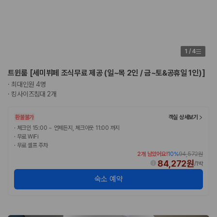
175,206
건
예약 가능 차량
67,123
대
전국 렌트카 지점
1,829
개
1
/
4
제주렌트카 가격비교 자주 묻는 질문
트윈룸 [세미뷔페 조식무료 제공 (일~목 2인 / 금~토&공휴일 1인)]
Q. 제주렌트카 가격비교는 카모아에서 어떻게 하나요?
·
최대인원 4명
A. 대여일, 반납일, 인수 지역을 선택하면 제주도 렌트카 업체별 가격, 차종,
·
킹사이즈침대 2개
보험 조건, 예약 가능 차량을 한 번에 비교할 수 있습니다.
Q. 제주 렌트카 최저가는 무엇을 기준으로 비교해야 하나요?
환불불가
객실 상세보기
Q. 제주공항 근처 렌트카도 비교할 수 있나요?
·
체크인 15:00 ~ 언제든지, 체크아웃 11:00 까지
Q. 제주 렌트카 가격비교 시 보험도 함께 비교할 수 있나요?
·
무료 WiFi
Q. 가족 여행에는 어떤 제주 렌트카를 비교해야 하나요?
·
무료 셀프 주차
2개 남았어요!
10
%
94,572원
제주렌트카 가격비교 주요 링크
84,272원
/
1박
숙소 예약
제주도 렌트카 실시간 최저가 가격비교
제주 렌트카 예약
국내 렌트카 가격비교
해외 렌트카 가격비교