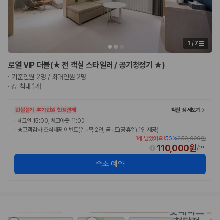
1
/
7
로열 VIP 더블(★ 전 객실 스타일러 / 공기청정기 ★)
·
기준인원 2명 / 최대인원 2명
·
킹 침대 1개
환불불가
추가인원 현장결제
객실 상세보기
·
체크인 15:00, 체크아웃 11:00
·
★고객감사 조식제공 이벤트(일~목 2인, 금~토(공휴일) 1인 제공)
1개 남았어요!
56
%
250,000원
110,000원
/
1박
숙소 예약