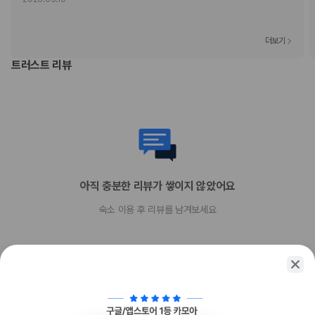
예약공지
[체크인/아웃 안내]
더보기
체크인 : 15시 / 체크아웃 : 11시 , 레이트체크아웃시 프런트 문의
트러스트 리뷰
[이용안내]
전객실 기준인원 2명
영유아 인원수 포함/ 최대인원 초과불가
아동(5세 미만) 무료
아동(5세 이상~7세 이하) 7,000원
성인(8세 이상) 15,000원
침구 추가 : 1채 15,000원
현장 결제 및 추가비용 호텔 프론트 문의
조식운영(유료) 휴일 없이 365일 운영
아직 충분한 리뷰가 쌓이지 않았어요
조식 레스토랑 / A동 2층 / 07:30~09:00 / 1인 10,000원 대소인 동일
현장 결제
숙소 이용 후 리뷰를 남겨보세요
숙소내 카페보유(유료)
로비 비즈니스센터 이용가능(무료)
주차가능(무료/객실당 1대)
전 구역 금연
전 객실 금연
[환불규정]
체크인 날짜 이전 3일까지 무료취소 가능
함께 가는 친구에게 정보를 공유해보세요
이후 요금 환불 불가