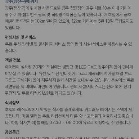
광주(광산구)에 위치
리셉션 서비스
광주(광산구)에 위치한 하운드호텔 광주 첨단점의 경우 차로 10분 이내 거리에
콘시어지 서비스
짐 보관 서비스
광주-기아 챔피언스 필드 및 국립광주박물관 등이 있습니다. 이 호텔에서 금호
패밀리랜드까지는 10km 떨어져 있으며, 12km 거리에는 5월 18일 국립묘지도
있습니다.
액티비티
OTT서비스 보유
편의시설 및 서비스
무료 무선 인터넷 및 콘시어지 서비스 등의 편의 시설/서비스를 이용하실 수 있
비즈니스
습니다.
컨퍼런스 센터
객실 정보
회의공간
에어컨이 설치된 70개의 객실에는 냉장고 및 LED TV도 갖추어져 있어 편하게
머무실 수 있습니다. 유선 및 무선 인터넷이 무료로 제공되며 케이블 채널 프로
장애인 편의시설
그램도 구비되어 있어 지루하지 않게 시간을 보내실 수 있습니다. 욕실에는 무료
점자 표시
세면용품 및 비데도 마련되어 있습니다. 편의 시설/서비스로는 전화 외에 전기
주전자 및 무료 티백/인스턴트 커피도 있습니다.
흡연 시설
식사정보
지정 흡연 구역
호텔의 레스토랑에서 맛있는 식사를 즐겨보세요. 커피숍/카페에서는 스낵이 제
공됩니다. 매일 열리는 무료 리셉션에서 다른 숙박 고객들과 어울리셔도 좋습니
다. 아침 식사(뷔페)를 매일 07:30 ~ 09:00에 유료로 이용하실 수 있습니다.
공인등급