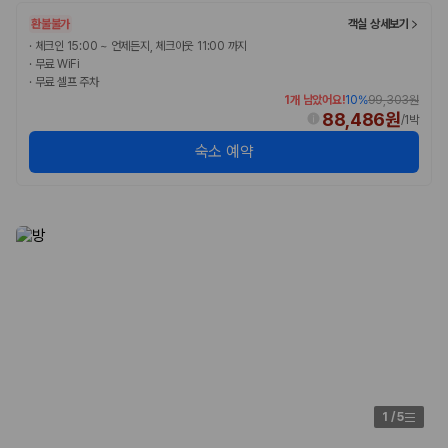
환불불가
객실 상세보기
·
체크인 15:00 ~ 언제든지, 체크아웃 11:00 까지
·
무료 WiFi
·
무료 셀프 주차
1개 남았어요!
10
%
99,303원
88,486원
/
1박
숙소 예약
1
/
5