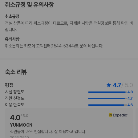
취소규정 및 유의사항
기타 선택사항
뷔페아침 식사 요금: 성인 KRW 10000, 어린이 KRW 10000(대략적인
취소규정
금액)
객실 상품에 따라 취소규정이 다르므로, 자세한 사항은 객실정보를 통해 확인 바
추가 요금 지불 시 이른 체크인 가능(객실 이용 상황에 따라 다름)
랍니다.
늦은 체크아웃 요금 부과
유의사항
위 목록에 명시되지 않은 다른 항목이 있을 수 있습니다. 요금 및 보증금은 세전
취소문의는 카모아 고객센터(1544-5344)로 문의 바랍니다.
금액일 수 있으며 변경될 수 있습니다.
현장 결제 유형 및 수단
Carte Blanche
Visa
숙소 리뷰
Diners Club
직불카드
4.7
/ 5.0
평점
Discover
시설 청결도
4.8
현금
직원 친절도
4.7
American Express
이용 만족도
4.6
JCB International
Mastercard
4.0
/
5.0
반려동물
YUNMOON
반려동물 동반 불가
직원들이 매우 친절합니다. 잘 이용하고 갑니다.
2026.05.10