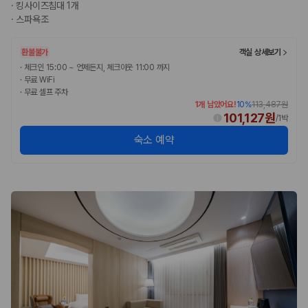
·
킹사이즈침대 1개
·
스파욕조
환불불가
객실 상세보기
·
체크인 15:00 ~ 언제든지, 체크아웃 11:00 까지
·
무료 WiFi
·
무료 셀프 주차
1개 남았어요!
10
%
113,487원
101,127원
/
1박
숙소 예약