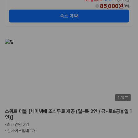
3개 남았어요!
57
%
200,000원
85,000원
/
1박
숙소 예약
1
/
5
스위트 더블 [세미뷔페 조식무료 제공 (일~목 2인 / 금~토&공휴일 1
인)]
·
최대인원 2명
·
킹사이즈침대 1개