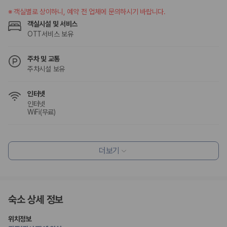
※
객실별로 상이하니, 예약 전 업체에 문의하시기 바랍니다.
객실시설 및 서비스
OTT서비스 보유
주차 및 교통
주차시설 보유
인터넷
인터넷
WiFi(무료)
식사 및 음료
조식가능(유료)
더보기
레스토랑
커피숍/카페
편의시설
숙소 상세 정보
엘리베이터
PC코너
위치정보