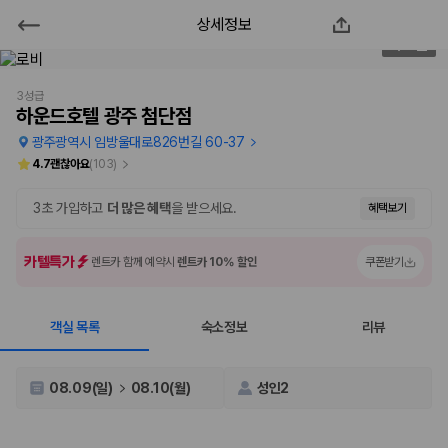
상세정보
하운드호텔 광주 첨단점
2
/
38
2000만 이용고객이 선택한 제주 렌트카 가격비교 플랫폼
3성급
하운드호텔 광주 첨단점
광주광역시 임방울대로826번길 60-37
4.7
괜찮아요
(
103
)
3초 가입하고
더 많은 혜택
을 받으세요.
혜택보기
카텔특가
렌트카 함께 예약시
렌트카 10% 할인
쿠폰받기
객실 목록
숙소정보
리뷰
제주렌트카 가격비교는 카모아에서 한 번에
제주도 렌트카는 업체마다 차량 가격, 보험 조건, 면책금, 보상 한도, 인수
08.09(일)
08.10(월)
성인2
장소, 취소 규정이 다릅니다. 카모아는 여러 제주 렌트카 업체의 조건을 한
화면에서 비교해 사용자가 자신의 일정과 예산에 맞는 차량을 선택할 수 있
도록 돕습니다.