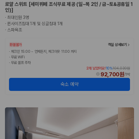
로얄 스위트 [세미뷔페 조식무료 제공 (일~목 2인 / 금~토&공휴일 1
인)]
·
최대인원 3명
·
퀸사이즈침대 1개 및 싱글침대 1개
·
스파욕조
환불불가
객실 상세보기
·
체크인 15:00 ~ 언제든지, 체크아웃 11:00 까지
·
무료 WiFi
·
무료 셀프 주차
2개 남았어요!
10
%
104,030원
92,700원
/
1박
숙소 예약