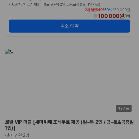
·
★고객감사 조식제공 이벤트(일~목 2인, 금~토(공휴일) 1인 제공)
2개 남았어요!
60
%
250,000원
100,000원
/
1박
숙소 예약
1
/
7
로얄 VIP 더블 [세미뷔페 조식무료 제공 (일~목 2인 / 금~토&공휴일
1인)]
·
최대인원 2명