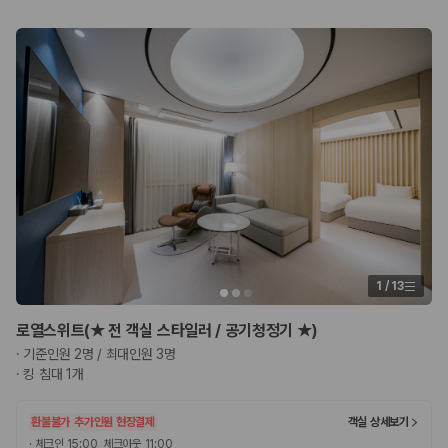
1
/
13
로열스위트(★ 전 객실 스타일러 / 공기청정기 ★)
·
기준인원 2명 / 최대인원 3명
·
킹 침대 1개
환불불가
추가인원 현장결제
객실 상세보기
·
체크인 15:00, 체크아웃 11:00