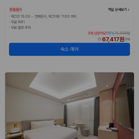
완전자차와 슈퍼자차는 업체별 보장 범위가 다를 수 있습니다. 카모아에서
는 제주 렌트카 가격과 함께 보험 조건을 비교해 여행 스타일에 맞는 보장
환불불가
객실 상세보기
수준을 선택할 수 있습니다.
·
체크인 15:00 ~ 언제든지, 체크아웃 11:00 까지
·
무료 WiFi
3. 제주공항 접근성과 셔틀 조건을 함께 확인하세요
·
무료 셀프 주차
3개 남았어요!
10
%
75,658원
67,417원
제주 렌트카는 차량 인수 위치와 셔틀 편의성에 따라 실제 이용 만족도가
/
1박
달라집니다. 공항에서 렌트카 사무실까지의 이동 조건을 가격과 함께 비교
숙소 예약
하는 것이 좋습니다.
제주도 렌트카 차종별 가격비교
경차·소형차
혼자 또는 2인 여행에 적합하며 제주 렌트카 최저가를 찾는 사용자
가 가장 먼저 비교하는 차종입니다.
준중형·중형차
커플·친구 여행에서 많이 선택되며 가격과 승차감의 균형이 좋은 차
종입니다.
SUV
가족 여행, 짐이 많은 여행, 장거리 이동에 적합하며 보험 조건과 차
량 연식을 함께 비교하는 것이 좋습니다.
승합차·대형차
단체 여행이나 4인 이상 가족 여행에 적합하며 인원수, 짐 공간, 보