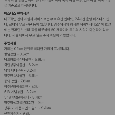
숙박 시설 등급은 자체 평가 시스템에 따라 숙박 시설 유형, 편의시설, 서비스 등
을 기준으로 제공됩니다.
비즈니스 편의시설
대표적인 편의 시설과 서비스로는 무료 유선 인터넷, 24시간 운영 비즈니스 센
터, 로비의 무료 신문 등이 있습니다. 광주에서의 행사를 계획하시나요? 이 호텔
에는 컨퍼런스 센터 등을 비롯하여 50 제곱미터 크기의 시설이 마련되어 있습
니다. 시설 내에서 무료 셀프 주차 이용이 가능합니다.
주변시설
거리는 0.1km 단위로 최대한 가깝게 표시됩니다.
쌍암공원 - 0.8km
남도향토음식박물관 - 5.9km
국립광주박물관 - 6.2km
담양 대나무숲 - 6.2km
광주민속박물관 - 6.6km
중외 공원 - 7.8km
광주문화예술회관 - 8.1km
518 기념공원 - 8.2km
5·18기념문화센터 - 8.4km
광주학생교육문화회관 - 9km
광주-기아 챔피언스 필드 - 9.4km
운천저수지 - 9.8km