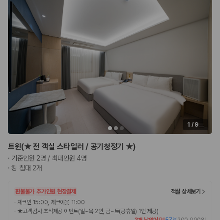
카모아 사이트맵
1
/
9
트윈(★ 전 객실 스타일러 / 공기청정기 ★)
·
기준인원 2명 / 최대인원 4명
·
킹 침대 2개
환불불가
추가인원 현장결제
객실 상세보기
·
체크인 15:00, 체크아웃 11:00
·
★고객감사 조식제공 이벤트(일~목 2인, 금~토(공휴일) 1인 제공)