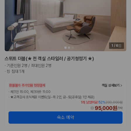
1
/
6
스위트 더블(★ 전 객실 스타일러 / 공기청정기 ★)
·
기준인원 2명 / 최대인원 2명
·
킹 침대 1개
환불불가
추가인원 현장결제
객실 상세보기
·
체크인 15:00, 체크아웃 11:00
·
★고객감사 조식제공 이벤트(일~목 2인, 금~토(공휴일) 1인 제공)
1개 남았어요!
52
%
200,000원
95,000원
/
1박
숙소 예약