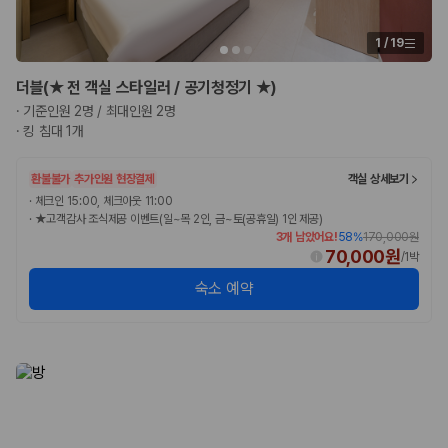
험 조건을 함께 확인해야 합니다.
1
/
19
제주렌트카 보험까지 비교해야 진짜 가격비교입
니다
더블(★ 전 객실 스타일러 / 공기청정기 ★)
·
기준인원 2명 / 최대인원 2명
동일한 차량이라도 보험 조건에 따라 실제 부담 금액이 달라질 수 있습니
·
킹 침대 1개
다. 카모아는 제주 렌트카 가격뿐 아니라 일반자차, 완전자차, 슈퍼자차 조
건을 함께 확인할 수 있도록 돕습니다.
환불불가
추가인원 현장결제
객실 상세보기
일반자차:
사고 발생 시 일정 금액의 면책금이 발생할 수 있습니다.
·
체크인 15:00, 체크아웃 11:00
완전자차:
보상 한도 내에서 면책금 부담이 줄어드는 보험 조건입니
·
★고객감사 조식제공 이벤트(일~목 2인, 금~토(공휴일) 1인 제공)
3개 남았어요!
58
%
170,000원
다.
70,000원
슈퍼자차:
더 높은 보장 조건을 원하는 사용자에게 적합합니다.
/
1박
숙소 예약
2000만 고객이 선택한 렌트카 가격비교 플랫폼
카모아는 제주렌트카부터 국내·해외 렌트카까지 비교할 수 있는 렌트카 가
격비교 플랫폼입니다.
누적 이용 고객수
20,871,562
명
사용자 리뷰