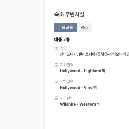
20,871,562
명
사용자 리뷰
숙소 주변시설
175,206
건
예약 가능 차량
67,123
대
대중교통
명소
전국 렌트카 지점
1,829
개
대중교통
제주렌트카 가격비교 자주 묻는 질문
공항
산타모니카, 캘리포니아 (SMO-산타모니카 
Q. 제주렌트카 가격비교는 카모아에서 어떻게 하나요?
지하철역
A. 대여일, 반납일, 인수 지역을 선택하면 제주도 렌트카 업체별 가격, 차종,
Hollywood - Highland 역
Q. 제주 렌트카 최저가는 무엇을 기준으로 비교해야 하나요?
Q. 제주공항 근처 렌트카도 비교할 수 있나요?
지하철역
Q. 제주 렌트카 가격비교 시 보험도 함께 비교할 수 있나요?
Hollywood - Vine 역
Q. 가족 여행에는 어떤 제주 렌트카를 비교해야 하나요?
지하철역
제주렌트카 가격비교 주요 링크
Wilshire - Western 역
제주도 렌트카 실시간 최저가 가격비교
제주 렌트카 예약
국내 렌트카 가격비교