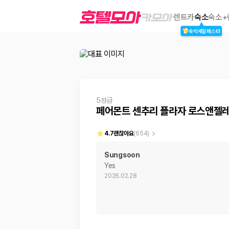
페어몬트 센추리 플라자 로스앤젤레스
렌트카
숙소
숙소+
숙박세일페스타
2000만 이용고객이 선택한 제주 렌트카 가격비교 플랫폼
5성급
페어몬트 센추리 플라자 로스앤젤레
4.7
괜찮아요
(
654
)
Sungsoon
Yes
제주렌트카 가격비교는 카모아에서 한 번에
2026.02.28
제주도 렌트카는 업체마다 차량 가격, 보험 조건, 면책금, 보상 한도, 인수
록 돕습니다.
업체별 가격비교:
제주 렌트카 업체별 실시간 예약 가능 차량과 요금