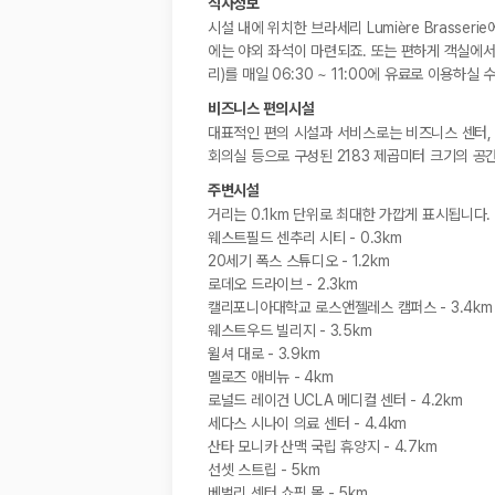
식사정보
시설 내에 위치한 브라세리 Lumière Brass
에는 야외 좌석이 마련되죠. 또는 편하게 객실에서
리)를 매일 06:30 ~ 11:00에 유료로 이용하실 
비즈니스 편의시설
대표적인 편의 시설과 서비스로는 비즈니스 센터, 
회의실 등으로 구성된 2183 제곱미터 크기의 공
주변시설
거리는 0.1km 단위로 최대한 가깝게 표시됩니다.
웨스트필드 센추리 시티 - 0.3km
20세기 폭스 스튜디오 - 1.2km
로데오 드라이브 - 2.3km
캘리포니아대학교 로스앤젤레스 캠퍼스 - 3.4km
웨스트우드 빌리지 - 3.5km
윌셔 대로 - 3.9km
멜로즈 애비뉴 - 4km
로널드 레이건 UCLA 메디컬 센터 - 4.2km
세다스 시나이 의료 센터 - 4.4km
산타 모니카 산맥 국립 휴양지 - 4.7km
선셋 스트립 - 5km
베벌리 센터 쇼핑 몰 - 5km