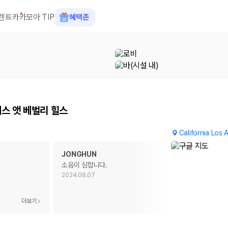
 앳 베벌리 힐스
렌트카
카모아 TIP
혜택존
스 앳 베벌리 힐스
California Los
JONGHUN
소음이 심합니다.
2024.08.07
 장소, 취소 규정이 다릅니다. 카모아는 여러 제주 렌트카 업체의 조건을 한
더보기
더보기
을 비교합니다.