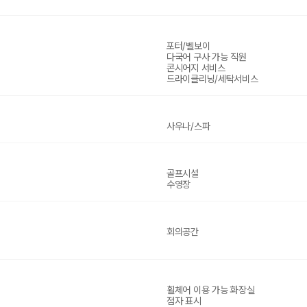
포터/벨보이
다국어 구사 가능 직원
콘시어지 서비스
드라이클리닝/세탁서비스
사우나/스파
골프시설
수영장
회의공간
휠체어 이용 가능 화장실
점자 표시