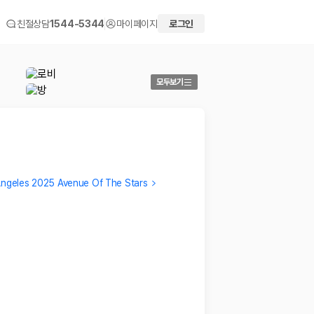
친절상담
1544-5344
마이페이지
로그인
모두보기
 Angeles 2025 Avenue Of The Stars
Joong Ho
laila
매우 청결하고 완벽한 룸. 공항에서 매우 가깝고 엘에이 어디
Buena u
든지 편하게 이동하는 중심가이면서도 안전하고 고급몰 옆
…
2026.0
2023.12.05
 화면에서 비교해 사용자가 자신의 일정과 예산에 맞는 차량을 선택할 수 있도
더보기