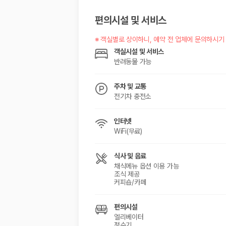
해외 렌트카 가격비교
카모아 사이트맵
편의시설 및 서비스
※
객실별로 상이하니, 예약 전 업체에 문의하시기
객실시설 및 서비스
반려동물 가능
주차 및 교통
전기차 충전소
인터넷
WiFi(무료)
식사 및 음료
채식메뉴 옵션 이용 가능
조식 제공
커피숍/카페
편의시설
엘리베이터
정수기