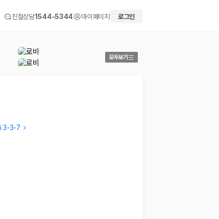
친절상담
1544-5344
마이페이지
로그인
모두보기
i 3-3-7
a hyun
Verifi
일단 에어컨 키면 문 열릴때 그안쪽 천장벽 곰팡이로 가득해서
오이타 
드러워서 껐구요 공기도 탁하고... 무엇보다 오래된 건물같
…
까지 걸
2018.04.20
2018.04
 화면에서 비교해 사용자가 자신의 일정과 예산에 맞는 차량을 선택할 수 있도
더보기