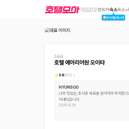
호텔 에어리어원 오이타
렌트카
숙소
숙소+
숙박세일페스타
2000만 이용고객이 선택한 제주 렌트카 가격비교 플랫폼
3성급
호텔 에어리어원 오이타
3.9
(
617
)
HYUNSOO
너무 맛있는 조식과 바로옆 싼가격의 주차장으
제주렌트카 가격비교는 카모아에서 한 번에
지내다갑니다
2025.12.28
제주도 렌트카는 업체마다 차량 가격, 보험 조건, 면책금, 보상 한도, 인수
록 돕습니다.
업체별 가격비교:
제주 렌트카 업체별 실시간 예약 가능 차량과 요금