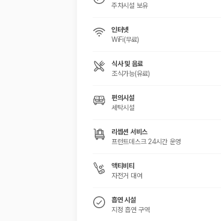
주차시설 보유
인터넷
WiFi(무료)
식사 및 음료
조식가능(유료)
편의시설
세탁시설
리셉션 서비스
프런트데스크 24시간 운영
액티비티
자전거 대여
흡연 시설
지정 흡연 구역