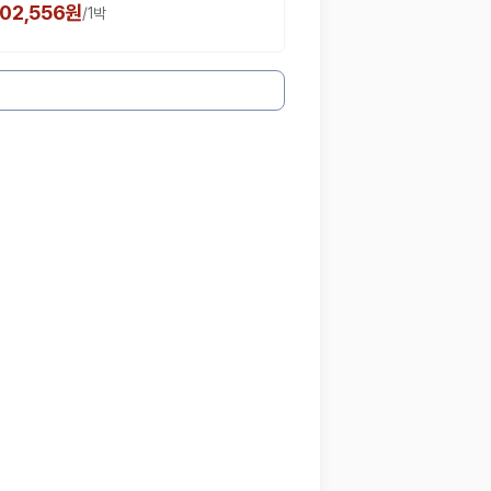
102,556원
/
1박