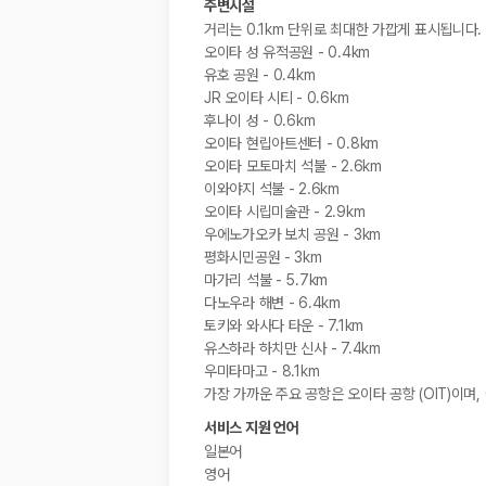
주변시설
거리는 0.1km 단위로 최대한 가깝게 표시됩니다.
오이타 성 유적공원 - 0.4km
유호 공원 - 0.4km
JR 오이타 시티 - 0.6km
후나이 성 - 0.6km
오이타 현립아트센터 - 0.8km
오이타 모토마치 석불 - 2.6km
이와야지 석불 - 2.6km
오이타 시립미술관 - 2.9km
우에노가오카 보치 공원 - 3km
평화시민공원 - 3km
마가리 석불 - 5.7km
다노우라 해변 - 6.4km
토키와 와사다 타운 - 7.1km
유스하라 하치만 신사 - 7.4km
우미타마고 - 8.1km
가장 가까운 주요 공항은 오이타 공항 (OIT)이며,
서비스 지원 언어
일본어
영어