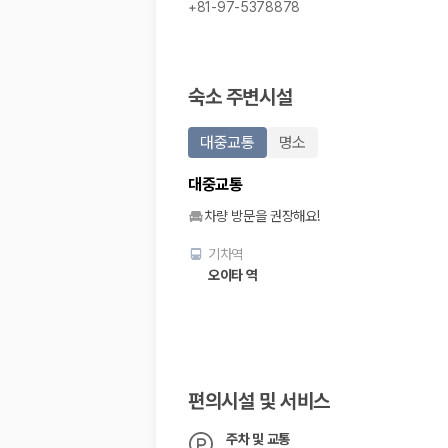
해외 렌트카 가격비교
+81-97-5378878
카모아 사이트맵
숙소 주변시설
대중교통
명소
대중교통
차량 방문을 권장해요!
기차역
오이타 역
편의시설 및 서비스
주차 및 교통