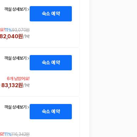
객실 상세보기
숙소 예약
요!
11
%
93,070원
82,040원
/
1박
객실 상세보기
숙소 예약
 함께 확인할 수 있도록 돕습니다.
6개 남았어요!
83,132원
/
1박
객실 상세보기
숙소 예약
요!
11
%
116,342원