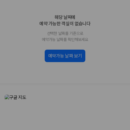
업체별 가격비교:
제주 렌트카 업체별 실시간 예약 가능 차량과 요금
을 비교합니다.
해당 날짜에
차종별 최저가 비교:
경차, 소형, 준중형, 중형, SUV, 승합차 등 여행
인원에 맞는 차종별 가격을 비교합니다.
예약 가능한 객실이 없습니다
보험 조건 비교:
일반자차, 완전자차, 슈퍼자차의 면책금과 보상 한
선택한 날짜를 기준으로
도를 비교합니다.
제주공항 인수 조건 비교:
셔틀 이동, 인수 위치, 반납 편의성을 함께
예약가능 날짜를 확인해보세요
확인합니다.
실시간 예약:
비교 후 원하는 차량을 바로 예약할 수 있습니다.
예약가능 날짜 보기
제주렌트카 실시간 가격비교 바로가기
제주 렌트카를 찾을 때 꼭 비교해야 하는 기준
1. 단순 최저가가 아니라 실제 결제 조건을 비교하세요
제주렌트카 최저가는 차량 기본요금만으로 판단하기 어렵습니다. 보험 포
함 여부, 면책금, 보상 한도, 옵션 비용, 취소 수수료를 함께 확인해야 실제
로 저렴한 차량을 고를 수 있습니다.
2. 보험 조건은 가격만큼 중요합니다