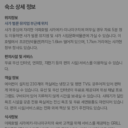
175,206
건
숙소 상세 정보
예약 가능 차량
비즈니스
67,123
대
회의공간
위치정보
전국 렌트카 지점
연회장
사가 벌룬 뮤지엄 부근에 위치
1,829
개
사가 중심에 자리한 아파호텔 사가에키-미나미구치에 머무실 경우 차로 5분 정
흡연 시설
제주렌트카 가격비교 자주 묻는 질문
도 이동하면 사가 벌룬 뮤지엄 및 사가 시립문화박물관에 가실 수 있습니다. 이
지정 흡연 구역
호텔에서 초코칸(박물관)까지는 1.6km 떨어져 있으며, 1.7km 거리에는 사가현
정부 청사도 있습니다.
Q. 제주렌트카 가격비교는 카모아에서 어떻게 하나요?
A. 대여일, 반납일, 인수 지역을 선택하면 제주도 렌트카 업체별 가격, 차종,
편의시설 및 서비스
보험 조건, 예약 가능 차량을 한 번에 비교할 수 있습니다.
무료 무선 인터넷, 연회장, 자판기 등의 편의 시설/서비스를 이용하실 수 있습니
Q. 제주 렌트카 최저가는 무엇을 기준으로 비교해야 하나요?
다.
Q. 제주공항 근처 렌트카도 비교할 수 있나요?
Q. 제주 렌트카 가격비교 시 보험도 함께 비교할 수 있나요?
객실 정보
Q. 가족 여행에는 어떤 제주 렌트카를 비교해야 하나요?
에어컨이 설치된 230개의 객실에는 냉장고 및 평면 TV도 갖추어져 있어 편하
게 머무실 수 있습니다. 유선 및 무선 인터넷이 무료로 제공되며 위성 채널 프로
제주렌트카 가격비교 주요 링크
그램도 구비되어 있어 지루하지 않게 시간을 보내실 수 있습니다. 샤워기가 달린
욕조 시설을 갖춘 전용 욕실에는 전신 욕조 및 무료 세면용품도 마련되어 있습니
제주도 렌트카 실시간 최저가 가격비교
다. 편의 시설/서비스로는 전화 외에 책상 및 전기 주전자도 있습니다.
제주 렌트카 예약
식사정보
국내 렌트카 가격비교
아파호텔 사가에키-미나미구치의 숙박 고객을 위해 서비스를 제공하는 GRILL
해외 렌트카 가격비교