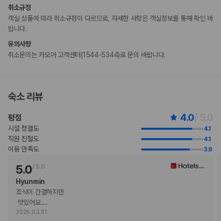
취소규정
추가 안내사항
객실 상품에 따라 취소규정이 다르므로, 자세한 사항은 객실정보를 통해 확인 바
간이/추가 침대 이용 불가
랍니다.
기타 선택사항
유의사항
일식 아침 식사 요금: 1인당 JPY 1400 ~ 1650(대략적인 금액)
취소문의는 카모아 고객센터(1544-5344)로 문의 바랍니다.
셀프 주차 요금(지붕 없음): 1박 기준
JPY 1000
위 목록에 명시되지 않은 다른 항목이 있을 수 있습니다. 요금 및 보증금은 세전
금액일 수 있으며 변경될 수 있습니다.
숙소 리뷰
현장 결제 유형 및 수단
Visa
4.0
/ 5.0
평점
Diners Club
시설 청결도
4.1
직불카드 결제 불가
직원 친절도
4.1
현금
이용 만족도
3.9
American Express
JCB International
5.0
/
5.0
Mastercard
Hyunmin
UnionPay
조식이 간결하지만

반려동물
 맛있어요.
…
장애인 안내 동물 동반 가능
2026.03.31