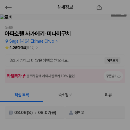
상세정보
아파호텔 사가에키-미나미구치
2
/
45
2000만 이용고객이 선택한 제주 렌트카 가격비교 플랫폼
3성급
아파호텔 사가에키-미나미구치
Saga 1-164 Ekimae Chuo
4.0
괜찮아요
(
942
)
3초 가입하고
더 많은 혜택
을 받으세요.
혜택보기
카텔특가
렌트카 함께 예약시
렌트카 10% 할인
쿠폰받기
객실 목록
숙소정보
리뷰
제주렌트카 가격비교는 카모아에서 한 번에
제주도 렌트카는 업체마다 차량 가격, 보험 조건, 면책금, 보상 한도, 인수
08.06(목)
08.07(금)
성인2
장소, 취소 규정이 다릅니다. 카모아는 여러 제주 렌트카 업체의 조건을 한
화면에서 비교해 사용자가 자신의 일정과 예산에 맞는 차량을 선택할 수 있
도록 돕습니다.