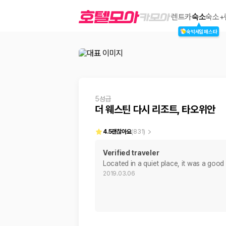
더 웨스틴 다시 리조트, 타오위안
렌트카
숙소
숙소+
숙박세일페스타
2000만 이용고객이 선택한 제주 렌트카 가격비교 플랫폼
5성급
더 웨스틴 다시 리조트, 타오위안
4.5
괜찮아요
(
831
)
Verified traveler
Located in a quiet place, it was a good
제주렌트카 가격비교는 카모아에서 한 번에
2019.03.06
제주도 렌트카는 업체마다 차량 가격, 보험 조건, 면책금, 보상 한도, 인수
록 돕습니다.
업체별 가격비교:
제주 렌트카 업체별 실시간 예약 가능 차량과 요금