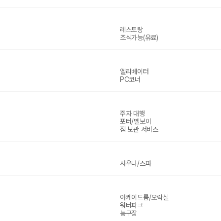
레스토랑
조식가능(유료)
엘리베이터
PC코너
주차 대행
포터/벨보이
짐 보관 서비스
사우나/스파
아케이드룸/오락실
워터파크
농구장