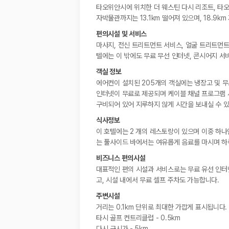
타오위안시에 위치한 더 웨스틴 다시 리조트, 타오위
자박물관까지는 13.1km 떨어져 있으며, 18.9k
편의시설 및 서비스
마사지, 전신 트리트먼트 서비스, 얼굴 트리트먼트
텔에는 이 밖에도 무료 무선 인터넷, 콘시어지 서
객실 정보
에어컨이 설치된 205개의 객실에는 냉장고 및 무
인터넷이 무료로 제공되며 케이블 채널 프로그램 시
구비되어 있어 지루하지 않게 시간을 보내실 수 있
식사정보
이 호텔에는 2 개의 레스토랑이 있으며 이중 하나인
는 풀사이드 바에서는 여유롭게 음료를 마시며 하루를
비즈니스 편의시설
대표적인 편의 시설과 서비스로는 무료 유선 인터넷
고, 시설 내에서 무료 셀프 주차도 가능합니다.
주변시설
거리는 0.1km 단위로 최대한 가깝게 표시됩니다.
타시 골프 컨트리클럽 - 0.5km
다시 구시가 - 5km