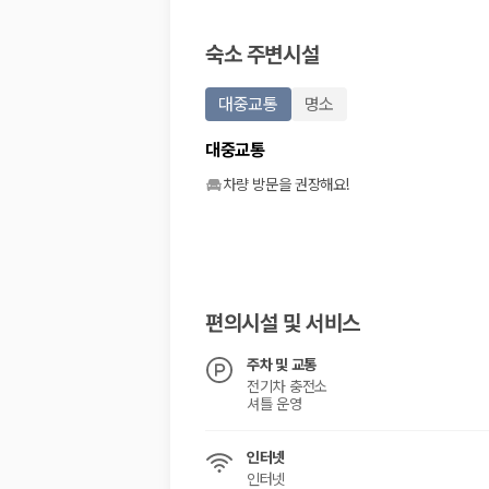
20,871,562
명
사용자 리뷰
숙소 주변시설
175,206
건
예약 가능 차량
67,123
대
대중교통
명소
전국 렌트카 지점
1,829
개
대중교통
제주렌트카 가격비교 자주 묻는 질문
차량 방문을 권장해요!
Q. 제주렌트카 가격비교는 카모아에서 어떻게 하나요?
A. 대여일, 반납일, 인수 지역을 선택하면 제주도 렌트카 업체별 가격, 차종,
Q. 제주 렌트카 최저가는 무엇을 기준으로 비교해야 하나요?
Q. 제주공항 근처 렌트카도 비교할 수 있나요?
Q. 제주 렌트카 가격비교 시 보험도 함께 비교할 수 있나요?
편의시설 및 서비스
Q. 가족 여행에는 어떤 제주 렌트카를 비교해야 하나요?
주차 및 교통
제주렌트카 가격비교 주요 링크
전기차 충전소
셔틀 운영
제주도 렌트카 실시간 최저가 가격비교
제주 렌트카 예약
인터넷
국내 렌트카 가격비교
인터넷