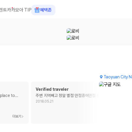
렌트카
카모아 TIP
혜택존
Taoyuan City N
Verified traveler
 place to
…
주변 지역빼고 정말 별점 만점중에만점.편의점조차 차타고 1
…
2018.05.21
 장소, 취소 규정이 다릅니다. 카모아는 여러 제주 렌트카 업체의 조건을 한
더보기
더보기
을 비교합니다.