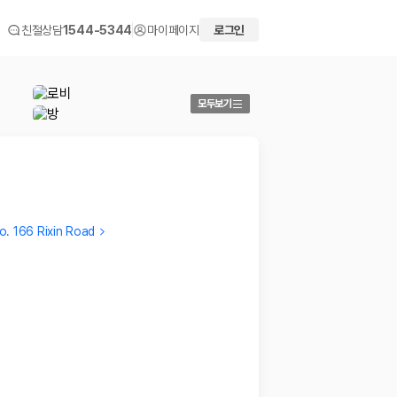
친절상담
1544-5344
마이페이지
로그인
모두보기
o. 166 Rixin Road
Verified traveler
ZHI QI
주변시설은 멀리나가야해서 차가없으면 불편하지만 그외에는
環境舒
모든면에서 매우 만족스럽습니다.
來訪👍
2018.03.26
2026.0
 화면에서 비교해 사용자가 자신의 일정과 예산에 맞는 차량을 선택할 수 있도
더보기