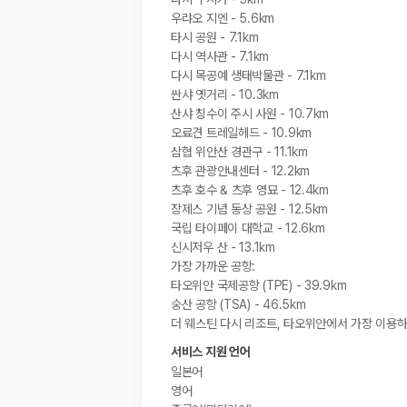
우랴오 지엔 - 5.6km
타시 공원 - 7.1km
다시 역사관 - 7.1km
다시 목공예 생태박물관 - 7.1km
싼샤 옛거리 - 10.3km
산샤 칭수이 주시 사원 - 10.7km
오료견 트레일헤드 - 10.9km
삼협 위안산 경관구 - 11.1km
츠후 관광안내센터 - 12.2km
츠후 호수 & 츠후 영묘 - 12.4km
장제스 기념 동상 공원 - 12.5km
국립 타이페이 대학교 - 12.6km
신시저우 산 - 13.1km
가장 가까운 공항:
타오위안 국제공항 (TPE) - 39.9km
숭산 공항 (TSA) - 46.5km
더 웨스틴 다시 리조트, 타오위안에서 가장 이용하
서비스 지원 언어
일본어
영어