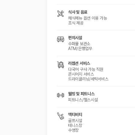
해외 렌트카 가격비교
카모아 사이트맵
식사 및 음료
채식메뉴 옵션 이용 가능
조식 제공
편의시설
수화물 보관소
ATM/은행업무
리셉션 서비스
다국어 구사 가능 직원
콘시어지 서비스
드라이클리닝/세탁서비스
웰빙 및 피트니스
피트니스/헬스시설
액티비티
골프시설
테니스장
수영장