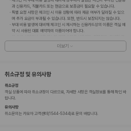
과 신용카드, 직불카드 또는 현금으로 보증금이 필요할 수 있습니다.
특별 요청 사항은 체크인 시 이용 상황에 따라 제공 여부가 달라질 수 있으
며 추가 요금이 부과될 수 있습니다. 또한, 반드시 보장되지는 않습니다.
부대 비용 발생에 대비해 체크인 시 제시하는 신용카드상의 이름은 객실 예
약 시 사용된 대표 예약자의 이름이어야 합니다.
이 숙박 시설에서 사용 가능한 결제 수단은 신용카드, 직불카드, 모바일 결
제, 현금입니다.
더보기
Alipay, WeChat Pay 등의 모바일 결제 옵션을 이용하실 수 있습니다.
현금 없이 결제 옵션을 이용하실 수 있습니다.
이 숙박 시설은 안전을 위해 소화기, 연기 감지기, 보안 시스템, 구급상자 등
을 갖추고 있습니다.
취소규정 및 유의사항
이 숙박 시설은 CleanStay(힐튼)의 청소 및 소독 지침을 준수합니다.
고객 정책과 문화적 기준이나 규범은 국가 및 숙박 시설에 따라 다를 수 있
취소규정
습니다. 명시된 정책은 숙박 시설에서 제공했습니다.
객실 상품에 따라 취소규정이 다르므로, 자세한 사항은 객실정보를 통해 확인 바
만 12세 미만 어린이는 17:00 이후에 이그제큐티브 라운지에 출입할 수 없
랍니다.
습니다.
아침 식사 포함 요금제로 예약된 성인과 침대를 공유하는 만 2 ~ 17세 어린
유의사항
이에 대해서는 추가 아침 식사 요금이 적용됩니다.
취소문의는 카모아 고객센터(1544-5344)로 문의 바랍니다.
스파 트리트먼트의 경우 사전 예약이 필요합니다. 예약 확인 메일에 나와
있는 연락처 정보로 도착 전에 호텔에 연락하여 예약하실 수 있습니다.
만 12 세 이하 아동은 부모 또는 보호자와 같은 객실에서 침구를 추가하지