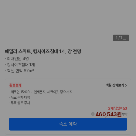
1
/
7
패밀리 스위트, 킹사이즈침대 1개, 강 전망
·
최대인원 4명
·
킹사이즈침대 1개
·
객실 면적 67m²
환불불가
객실 상세보기
·
체크인 15:00 ~ 언제든지, 체크아웃 정오 까지
·
무료 주차 대행
·
무료 셀프 주차
2개 남았어요!
460,543원
/
1박
숙소 예약