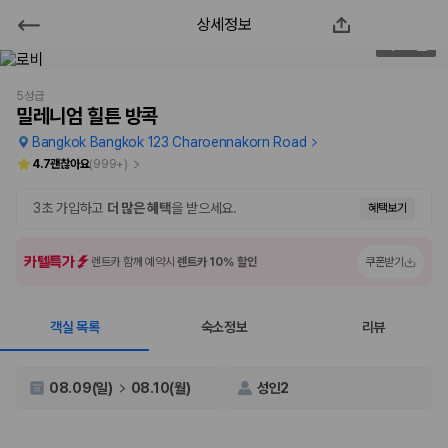
상세정보
밀레니엄 힐튼 방콕
2
/
150
2000만 이용고객이 선택한 제주 렌트카 가격비교 플랫폼
5성급
밀레니엄 힐튼 방콕
Bangkok Bangkok 123 Charoennakorn Road
4.7
괜찮아요
(
999+
)
3초 가입하고
더 많은 혜택
을 받으세요.
혜택보기
카텔특가
렌트카 함께 예약시
렌트카 10% 할인
쿠폰받기
객실 목록
숙소정보
리뷰
제주렌트카 가격비교는 카모아에서 한 번에
제주도 렌트카는 업체마다 차량 가격, 보험 조건, 면책금, 보상 한도, 인수
08.09(일)
08.10(월)
성인2
장소, 취소 규정이 다릅니다. 카모아는 여러 제주 렌트카 업체의 조건을 한
화면에서 비교해 사용자가 자신의 일정과 예산에 맞는 차량을 선택할 수 있
도록 돕습니다.