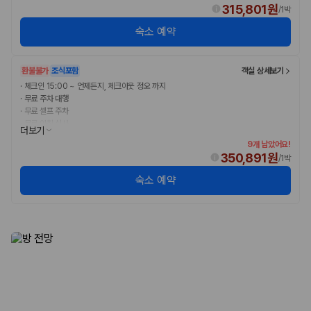
175,206
건
315,801원
/
1박
예약 가능 차량
숙소 예약
67,123
대
전국 렌트카 지점
1,829
개
환불불가
조식포함
객실 상세보기
제주렌트카 가격비교 자주 묻는 질문
·
체크인 15:00 ~ 언제든지, 체크아웃 정오 까지
·
무료 주차 대행
·
무료 셀프 주차
Q. 제주렌트카 가격비교는 카모아에서 어떻게 하나요?
·
무료 아침 식사
더보기
A. 대여일, 반납일, 인수 지역을 선택하면 제주도 렌트카 업체별 가격, 차종,
9개 남았어요!
보험 조건, 예약 가능 차량을 한 번에 비교할 수 있습니다.
350,891원
/
1박
Q. 제주 렌트카 최저가는 무엇을 기준으로 비교해야 하나요?
Q. 제주공항 근처 렌트카도 비교할 수 있나요?
숙소 예약
Q. 제주 렌트카 가격비교 시 보험도 함께 비교할 수 있나요?
Q. 가족 여행에는 어떤 제주 렌트카를 비교해야 하나요?
제주렌트카 가격비교 주요 링크
제주도 렌트카 실시간 최저가 가격비교
제주 렌트카 예약
국내 렌트카 가격비교
해외 렌트카 가격비교