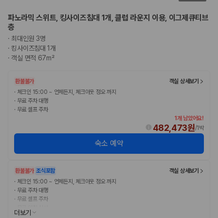
파노라믹 스위트, 킹사이즈침대 1개, 클럽 라운지 이용, 이그제큐티브
층
·
최대인원 3명
·
킹사이즈침대 1개
·
객실 면적 67m²
환불불가
객실 상세보기
·
체크인 15:00 ~ 언제든지, 체크아웃 정오 까지
·
무료 주차 대행
·
무료 셀프 주차
1개 남았어요!
482,473원
/
1박
숙소 예약
환불불가
조식포함
객실 상세보기
·
체크인 15:00 ~ 언제든지, 체크아웃 정오 까지
·
무료 주차 대행
·
무료 셀프 주차
·
무료 아침 식사
더보기