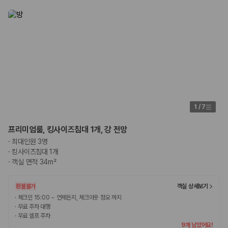
험 조건을 함께 확인해야 합니다.
제주렌트카 보험까지 비교해야 진짜 가격비교입
니다
동일한 차량이라도 보험 조건에 따라 실제 부담 금액이 달라질 수 있습니
다. 카모아는 제주 렌트카 가격뿐 아니라 일반자차, 완전자차, 슈퍼자차 조
건을 함께 확인할 수 있도록 돕습니다.
일반자차:
사고 발생 시 일정 금액의 면책금이 발생할 수 있습니다.
1
/
7
완전자차:
보상 한도 내에서 면책금 부담이 줄어드는 보험 조건입니
다.
프리미엄룸, 킹사이즈침대 1개, 강 전망
슈퍼자차:
더 높은 보장 조건을 원하는 사용자에게 적합합니다.
·
최대인원 3명
2000만 고객이 선택한 렌트카 가격비교 플랫폼
·
킹사이즈침대 1개
·
객실 면적 34m²
카모아는 제주렌트카부터 국내·해외 렌트카까지 비교할 수 있는 렌트카 가
격비교 플랫폼입니다.
환불불가
객실 상세보기
·
체크인 15:00 ~ 언제든지, 체크아웃 정오 까지
누적 이용 고객수
·
무료 주차 대행
20,871,562
명
·
무료 셀프 주차
사용자 리뷰
9개 남았어요!