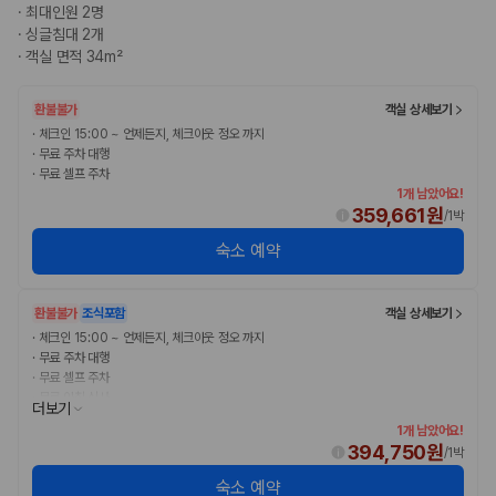
·
최대인원 2명
·
싱글침대 2개
·
객실 면적 34m²
환불불가
객실 상세보기
·
체크인 15:00 ~ 언제든지, 체크아웃 정오 까지
·
무료 주차 대행
·
무료 셀프 주차
1개 남았어요!
359,661원
/
1박
숙소 예약
환불불가
조식포함
객실 상세보기
·
체크인 15:00 ~ 언제든지, 체크아웃 정오 까지
·
무료 주차 대행
·
무료 셀프 주차
·
무료 아침 식사
더보기
1개 남았어요!
394,750원
/
1박
숙소 예약