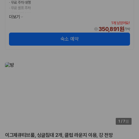
·
무료 주차 대행
·
무료 셀프 주차
·
무료 아침 식사
더보기
1개 남았어요!
350,891원
/
1박
숙소 예약
1
/
7
이그제큐티브룸, 싱글침대 2개, 클럽 라운지 이용, 강 전망