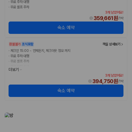
·
무료 주차 대행
·
무료 셀프 주차
3개 남았어요!
359,661원
/
1박
숙소 예약
환불불가
조식포함
객실 상세보기
·
체크인 15:00 ~ 언제든지, 체크아웃 정오 까지
·
무료 주차 대행
·
무료 셀프 주차
·
무료 아침 식사
더보기
3개 남았어요!
394,750원
/
1박
숙소 예약