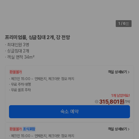
카모아 사이트맵
1
/
6
프리미엄룸, 싱글침대 2개, 강 전망
·
최대인원 3명
·
싱글침대 2개
·
객실 면적 34m²
환불불가
객실 상세보기
·
체크인 15:00 ~ 언제든지, 체크아웃 정오 까지
·
무료 주차 대행
·
무료 셀프 주차
1개 남았어요!
315,801원
/
1박
숙소 예약
환불불가
조식포함
객실 상세보기
·
체크인 15:00 ~ 언제든지, 체크아웃 정오 까지