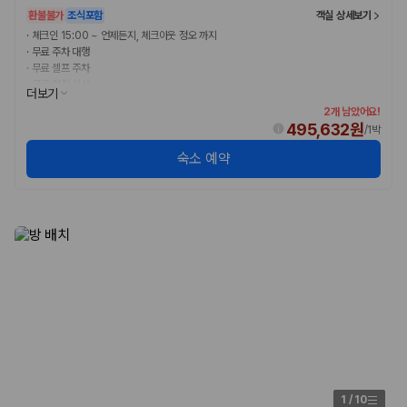
환불불가
조식포함
객실 상세보기
·
체크인 15:00 ~ 언제든지, 체크아웃 정오 까지
·
무료 주차 대행
·
무료 셀프 주차
·
무료 아침 식사
더보기
2개 남았어요!
495,632원
/
1박
숙소 예약
1
/
10