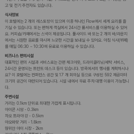
고 및 전기 주전자도 있습니다.
액티비티
보트투어
식사정보
이 호텔에는 2 개의 레스토랑이 있으며 이중 하나인 Flow에서 세계 요리를 즐
기실 수 있습니다. 또는 편하게 객실에서 24시간 룸서비스를 이용하실 수 있어
키즈
요. 커피숍/카페에서는 스낵이 제공됩니다. 풀사이드 바 또는 2 개의 바/라운지
돌봄 서비스
시설 내 놀이터
에서는 시원한 음료를 마시며 느긋한 시간을 보내실 수 있어요. 아침 식사(뷔페)
를 매일 06:30 ~ 10:30에 유료로 이용하실 수 있습니다.
비즈니스
비즈니스 편의시설
회의공간
대표적인 편의 시설과 서비스로는 간편 체크아웃, 드라이클리닝/세탁 서비스,
연회장
24시간 운영되는 프런트 데스크 등이 있습니다. 방콕에서의 행사를 계획하시나
요? 이 호텔에는 컨퍼런스 공간 및 17 개 회의실 등으로 구성된 592 제곱미터
장애인 편의시설
크기의 공간이 마련되어 있습니다. 시설 내에서 무료 주차 대행 이용이 가능합니
휠체어 이용 가능 화장실
다.
휠체어로 이용 가능
주변시설
거리는 0.1km 단위로 최대한 가깝게 표시됩니다.
흡연 시설
아이콘 시암 - 0.3km
지정 흡연 구역
차오 프라야 강 - 0.5km
야오와랏 거리 - 1.8km
기타
웡위안 야이 시장 - 2km
커플/프라이빗 다이닝