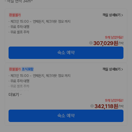
·
객실 면적 34m²
완전자차와 슈퍼자차는 업체별 보장 범위가 다를 수 있습니다. 카모아에서
는 제주 렌트카 가격과 함께 보험 조건을 비교해 여행 스타일에 맞는 보장
수준을 선택할 수 있습니다.
환불불가
객실 상세보기
·
체크인 15:00 ~ 언제든지, 체크아웃 정오 까지
3. 제주공항 접근성과 셔틀 조건을 함께 확인하세요
·
무료 주차 대행
·
무료 셀프 주차
제주 렌트카는 차량 인수 위치와 셔틀 편의성에 따라 실제 이용 만족도가
9개 남았어요!
달라집니다. 공항에서 렌트카 사무실까지의 이동 조건을 가격과 함께 비교
307,029원
/
1박
하는 것이 좋습니다.
숙소 예약
제주도 렌트카 차종별 가격비교
환불불가
조식포함
객실 상세보기
경차·소형차
·
체크인 15:00 ~ 언제든지, 체크아웃 정오 까지
혼자 또는 2인 여행에 적합하며 제주 렌트카 최저가를 찾는 사용자
·
무료 주차 대행
가 가장 먼저 비교하는 차종입니다.
·
무료 셀프 주차
준중형·중형차
·
무료 아침 식사
더보기
커플·친구 여행에서 많이 선택되며 가격과 승차감의 균형이 좋은 차
9개 남았어요!
종입니다.
342,118원
/
1박
SUV
가족 여행, 짐이 많은 여행, 장거리 이동에 적합하며 보험 조건과 차
숙소 예약
량 연식을 함께 비교하는 것이 좋습니다.
승합차·대형차
단체 여행이나 4인 이상 가족 여행에 적합하며 인원수, 짐 공간, 보