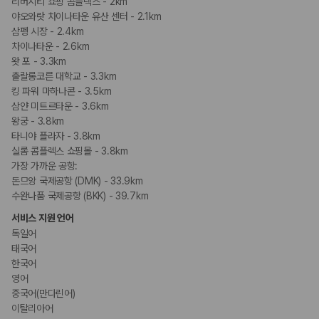
리버시티 쇼핑 콤플렉스 - 2km
야오와랏 차이나타운 유산 센터 - 2.1km
삼펭 시장 - 2.4km
차이나타운 - 2.6km
왓 포 - 3.3km
출랄롱코른 대학교 - 3.3km
킹 파워 마하나콘 - 3.5km
삼얀 미트르타운 - 3.6km
왕궁 - 3.8km
타니야 플라자 - 3.8km
실롬 콤플렉스 쇼핑몰 - 3.8km
가장 가까운 공항:
돈므앙 국제공항 (DMK) - 33.9km
수완나품 국제공항 (BKK) - 39.7km
서비스 지원 언어
독일어
태국어
한국어
영어
중국어(만다린어)
이탈리아어