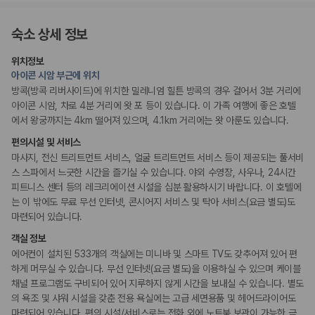
커피숍/카페
조식가능(유료)
채식메뉴 옵션 이용 가능
숙소 상세 정보
위치정보
편의시설
아이콘 시암 부근에 위치
테라스
ATM/은행업무
방콕(방콕 리버사이드)에 위치한 밀레니엄 힐튼 방콕의 경우 걸어서 3분 거리에
엘리베이터
아이콘 시암, 차로 4분 거리에 왓 포 등이 있습니다. 이 가족 여행에 좋은 호텔
피크닉 공간
에서 왕궁까지는 4km 떨어져 있으며, 4.1km 거리에는 왓 아룬도 있습니다.
정원
편의시설 및 서비스
리셉션 서비스
마사지, 전신 트리트먼트 서비스, 얼굴 트리트먼트 서비스 등이 제공되는 풀서비
주차 대행
스 스파에서 느긋한 시간을 즐기실 수 있습니다. 야외 수영장, 사우나, 24시간
드라이클리닝/세탁서비스
피트니스 센터 등의 레크리에이션 시설을 십분 활용하시기 바랍니다. 이 호텔에
콘시어지 서비스
는 이 밖에도 무료 무선 인터넷, 콘시어지 서비스 및 탁아 서비스(요금 별도)도
짐 보관 서비스
간편 체크인/체크아웃
마련되어 있습니다.
포터/벨보이
객실 정보
다국어 구사 가능 직원
에어컨이 설치된 533개의 객실에는 미니바 및 스마트 TV도 갖추어져 있어 편
하게 머무실 수 있습니다. 무선 인터넷(요금 별도)을 이용하실 수 있으며 케이블
웰빙 및 피트니스
채널 프로그램도 구비되어 있어 지루하지 않게 시간을 보내실 수 있습니다. 별도
피트니스/헬스시설
의 욕조 및 샤워 시설을 갖춘 전용 욕실에는 고급 세면용품 및 헤어드라이어도
사우나/스파
마련되어 있습니다. 편의 시설/서비스로는 전화 외에 노트북 보관이 가능한 금