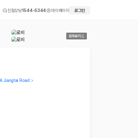
친절상담
1544-5344
마이페이지
로그인
모두보기
2A Jiangtai Road
Ungsok
Verifi
My second stay at this NUO Hotel. Fantastic.
…
최고의 
2025.04.03
징 택시
2025.0
 화면에서 비교해 사용자가 자신의 일정과 예산에 맞는 차량을 선택할 수 있도
더보기