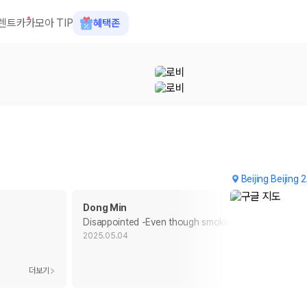
렌트카
카모아 TIP
혜택존
Beijing Beijing 
Dong Min
Disappointed -Even though smoking was banned
…
2025.05.04
 장소, 취소 규정이 다릅니다. 카모아는 여러 제주 렌트카 업체의 조건을 한
더보기
더보기
을 비교합니다.