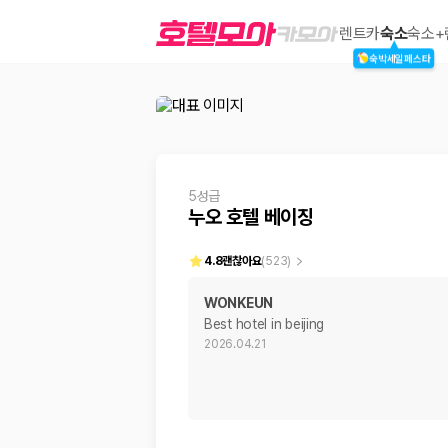
누오 호텔 베이징
렌트카
숙소
숙소+
숙박세일페스타
2000만 이용고객이 선택한 제주 렌트카 가격비교 플랫폼
5성급
누오 호텔 베이징
4.8
괜찮아요
(
523
)
WONKEUN
Best hotel in beijing
제주렌트카 가격비교는 카모아에서 한 번에
2026.04.21
제주도 렌트카는 업체마다 차량 가격, 보험 조건, 면책금, 보상 한도, 인수
록 돕습니다.
업체별 가격비교:
제주 렌트카 업체별 실시간 예약 가능 차량과 요금