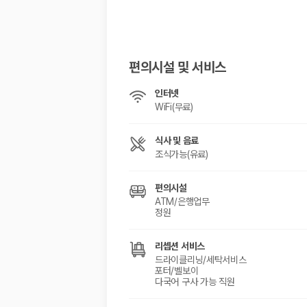
해외 렌트카 가격비교
카모아 사이트맵
편의시설 및 서비스
인터넷
WiFi(무료)
식사 및 음료
조식가능(유료)
편의시설
ATM/은행업무
정원
리셉션 서비스
드라이클리닝/세탁서비스
포터/벨보이
다국어 구사 가능 직원