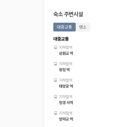
20,871,562
명
사용자 리뷰
숙소 주변시설
175,206
건
예약 가능 차량
67,123
대
대중교통
명소
전국 렌트카 지점
1,829
개
대중교통
제주렌트카 가격비교 자주 묻는 질문
지하철역
삼원교 역
Q. 제주렌트카 가격비교는 카모아에서 어떻게 하나요?
지하철역
A. 대여일, 반납일, 인수 지역을 선택하면 제주도 렌트카 업체별 가격, 차종,
왕징 역
Q. 제주 렌트카 최저가는 무엇을 기준으로 비교해야 하나요?
Q. 제주공항 근처 렌트카도 비교할 수 있나요?
지하철역
Q. 제주 렌트카 가격비교 시 보험도 함께 비교할 수 있나요?
태양궁 역
Q. 가족 여행에는 어떤 제주 렌트카를 비교해야 하나요?
지하철역
제주렌트카 가격비교 주요 링크
망경 서역
제주도 렌트카 실시간 최저가 가격비교
지하철역
제주 렌트카 예약
양마교 역
국내 렌트카 가격비교