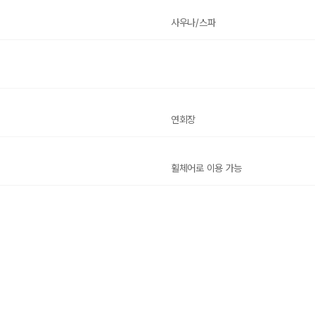
사우나/스파
연회장
휠체어로 이용 가능