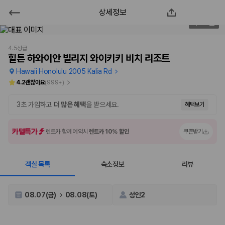
상세정보
힐튼 하와이안 빌리지 와이키키 비치
1
/
234
리조트
4.5성급
힐튼 하와이안 빌리지 와이키키 비치 리조트
2000만 이용고객이 선택한 제주 렌트카 가격비교 플랫폼
Hawaii Honolulu 2005 Kalia Rd
4.2
괜찮아요
(
999+
)
3초 가입하고
더 많은 혜택
을 받으세요.
혜택보기
카텔특가
렌트카 함께 예약시
렌트카 10% 할인
쿠폰받기
객실 목록
숙소정보
리뷰
제주렌트카 가격비교는 카모아에서 한 번에
08.07(금)
08.08(토)
성인2
제주도 렌트카는 업체마다 차량 가격, 보험 조건, 면책금, 보상 한도, 인수
장소, 취소 규정이 다릅니다. 카모아는 여러 제주 렌트카 업체의 조건을 한