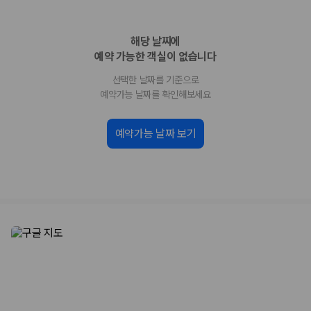
화면에서 비교해 사용자가 자신의 일정과 예산에 맞는 차량을 선택할 수 있
도록 돕습니다.
해당 날짜에
업체별 가격비교:
제주 렌트카 업체별 실시간 예약 가능 차량과 요금
을 비교합니다.
예약 가능한 객실이 없습니다
차종별 최저가 비교:
경차, 소형, 준중형, 중형, SUV, 승합차 등 여행
선택한 날짜를 기준으로
인원에 맞는 차종별 가격을 비교합니다.
보험 조건 비교:
일반자차, 완전자차, 슈퍼자차의 면책금과 보상 한
예약가능 날짜를 확인해보세요
도를 비교합니다.
제주공항 인수 조건 비교:
셔틀 이동, 인수 위치, 반납 편의성을 함께
예약가능 날짜 보기
확인합니다.
실시간 예약:
비교 후 원하는 차량을 바로 예약할 수 있습니다.
제주렌트카 실시간 가격비교 바로가기
제주 렌트카를 찾을 때 꼭 비교해야 하는 기준
1. 단순 최저가가 아니라 실제 결제 조건을 비교하세요
제주렌트카 최저가는 차량 기본요금만으로 판단하기 어렵습니다. 보험 포
함 여부, 면책금, 보상 한도, 옵션 비용, 취소 수수료를 함께 확인해야 실제
로 저렴한 차량을 고를 수 있습니다.