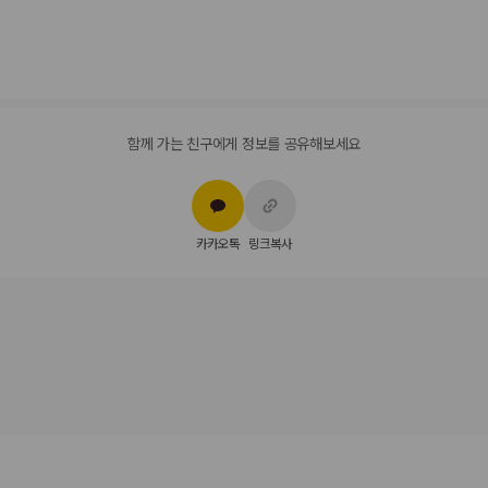
Diners Club
직불카드
Discover
현금
American Express
JCB International
Mastercard
함께 가는 친구에게 정보를 공유해보세요
반려동물
장애인 안내 동물 동반 가능
장애인 안내 동물은 요금 및 제한 사항이 면제됩니다.
카카오톡
링크복사
반려동물 동반 불가