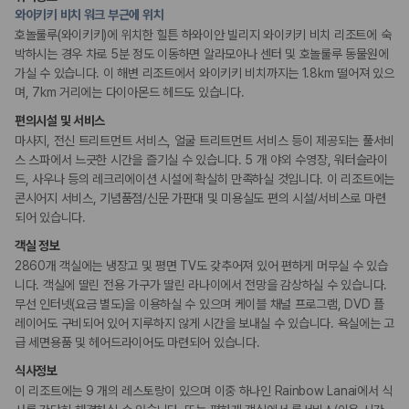
정원
20,871,562
명
와이키키 비치 워크 부근에 위치
사용자 리뷰
호놀룰루(와이키키)에 위치한 힐튼 하와이안 빌리지 와이키키 비치 리조트에 숙
175,206
건
리셉션 서비스
박하시는 경우 차로 5분 정도 이동하면 알라모아나 센터 및 호놀룰루 동물원에
예약 가능 차량
주차 대행
가실 수 있습니다. 이 해변 리조트에서 와이키키 비치까지는 1.8km 떨어져 있으
67,123
대
드라이클리닝/세탁서비스
며, 7km 거리에는 다이아몬드 헤드도 있습니다.
전국 렌트카 지점
콘시어지 서비스
짐 보관 서비스
1,829
개
편의시설 및 서비스
간편 체크인/체크아웃
포터/벨보이
마사지, 전신 트리트먼트 서비스, 얼굴 트리트먼트 서비스 등이 제공되는 풀서비
제주렌트카 가격비교 자주 묻는 질문
리무진 또는 타운카 서비스 이용가능
스 스파에서 느긋한 시간을 즐기실 수 있습니다. 5 개 야외 수영장, 워터슬라이
다국어 구사 가능 직원
드, 사우나 등의 레크리에이션 시설에 확실히 만족하실 것입니다. 이 리조트에는
Q. 제주렌트카 가격비교는 카모아에서 어떻게 하나요?
콘시어지 서비스, 기념품점/신문 가판대 및 미용실도 편의 시설/서비스로 마련
A. 대여일, 반납일, 인수 지역을 선택하면 제주도 렌트카 업체별 가격, 차종,
웰빙 및 피트니스
되어 있습니다.
보험 조건, 예약 가능 차량을 한 번에 비교할 수 있습니다.
피트니스/헬스시설
Q. 제주 렌트카 최저가는 무엇을 기준으로 비교해야 하나요?
객실 정보
사우나/스파
Q. 제주공항 근처 렌트카도 비교할 수 있나요?
2860개 객실에는 냉장고 및 평면 TV도 갖추어져 있어 편하게 머무실 수 있습
Q. 제주 렌트카 가격비교 시 보험도 함께 비교할 수 있나요?
니다. 객실에 딸린 전용 가구가 딸린 라나이에서 전망을 감상하실 수 있습니다.
액티비티
Q. 가족 여행에는 어떤 제주 렌트카를 비교해야 하나요?
무선 인터넷(요금 별도)을 이용하실 수 있으며 케이블 채널 프로그램, DVD 플
골프시설
레이어도 구비되어 있어 지루하지 않게 시간을 보내실 수 있습니다. 욕실에는 고
윈드서핑
제주렌트카 가격비교 주요 링크
자전거 대여
급 세면용품 및 헤어드라이어도 마련되어 있습니다.
수영장
워터파크
식사정보
제주도 렌트카 실시간 최저가 가격비교
서핑
이 리조트에는 9 개의 레스토랑이 있으며 이중 하나인 Rainbow Lanai에서 식
제주 렌트카 예약
스노쿨링