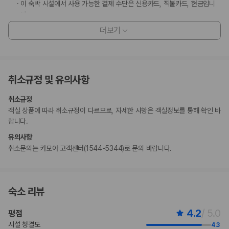
이 숙박 시설에서 사용 가능한 결제 수단은 신용카드, 직불카드, 현금입니
다.
이 숙박 시설에는 어린이에게 적합하지 않을 수 있는 발코니, 파티오, 테라
더보기
스와 같은 야외 공간이 있습니다. 이 부분이 염려되시면 도착 전에 숙박 시
설에 연락하여 적합한 객실을 이용할 수 있는지 확인하시기 바랍니다.
고객 정책과 문화적 기준이나 규범은 국가 및 숙박 시설에 따라 다를 수 있
습니다. 명시된 정책은 숙박 시설에서 제공했습니다.
취소규정 및 유의사항
수영장 이용 시간은 08:30 ~ 18:00입니다.
만 17 세 이하 아동은 부모 또는 보호자와 같은 객실에서 침구를 추가하지
취소규정
않고 이용할 경우 무료로 숙박할 수 있습니다.
객실 상품에 따라 취소규정이 다르므로, 자세한 사항은 객실정보를 통해 확인 바
이용 상황에 따라 객실 연결이 가능하며, 예약 확인 메일에 나와 있는 번호
랍니다.
로 숙박 시설에 직접 연락하여 요청하실 수 있습니다.
비대면 체크아웃 서비스를 이용하실 수 있습니다.
유의사항
이 숙박 시설에서는 고객의 모든 성적 지향과 성 정체성을 존중합니다(성소
취소문의는 카모아 고객센터(1544-5344)로 문의 바랍니다.
수자(LGBTQ+) 환영).
지불 요금
체크인 또는 체크아웃 시 숙박 시설에서 다음 요금을 청구할 수 있습니다(요금에
숙소 리뷰
는 해당 세금이 포함될 수 있음).
리조트 이용료: 1박 기준, 숙소당 USD 64.88
4.2
/ 5.0
평점
리조트 이용료에 포함된 항목:
기타 포함 사항
시설 청결도
4.3