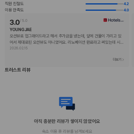
해변 이용
직원 친절도
4.2
피트니스/요가 강습
이용 만족도
4.0
전화 통화
3.0
/
5.0
수영장 이용
이 숙박 시설에서 제공한 모든 요금 정보가 포함되어 있습니다.
YOUNGJAE
오션뷰로 업그래이드라고 해서 추가금을 냈는데, 앞에 건물이 가리고 있
어서 제대로된 오션뷰도 아니었어요. 리노베이션 완료라고 써있는데 시
…
부가 정보
2026.02.15
추가 안내사항
더보기
기타 선택사항
트러스트 리뷰
객실 내 무선 인터넷 요금: 1박 기준 USD 15.95(요금 변동 가능)
셀프 주차 요금: 1박 기준 USD 69(자유롭게 출입 가능)
주차 대행 요금: 1박 기준, USD 79(자유롭게 출입 가능)
추가 요금 지불 시 이른 체크인 가능(객실 이용 상황에 따라 다름)
추가 요금 지불 시 늦은 체크아웃 가능(객실 이용 상황에 따라 다름)
간이 침대 이용 요금: 1박 기준, USD 125.0
위 목록에 명시되지 않은 다른 항목이 있을 수 있습니다. 요금 및 보증금은 세전
금액일 수 있으며 변경될 수 있습니다.
아직 충분한 리뷰가 쌓이지 않았어요
현장 결제 유형 및 수단
Visa
숙소 이용 후 리뷰를 남겨보세요