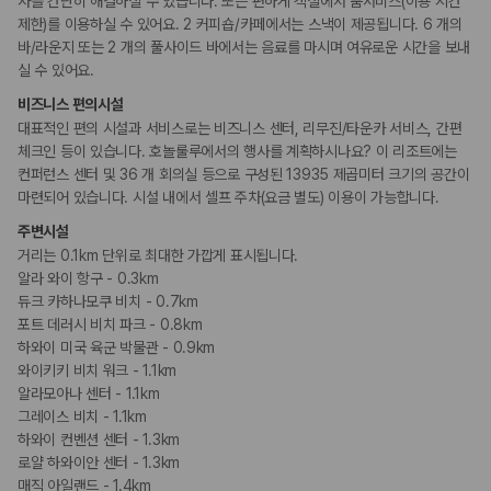
사를 간단히 해결하실 수 있습니다. 또는 편하게 객실에서 룸서비스(이용 시간
요가/필라테스
국내 렌트카 가격비교
해외 렌트카 가격비교
제한)를 이용하실 수 있어요. 2 커피숍/카페에서는 스낵이 제공됩니다. 6 개의
카모아 사이트맵
바/라운지 또는 2 개의 풀사이드 바에서는 음료를 마시며 여유로운 시간을 보내
키즈
실 수 있어요.
어린이 수영장
비즈니스 편의시설
대표적인 편의 시설과 서비스로는 비즈니스 센터, 리무진/타운카 서비스, 간편
비즈니스
체크인 등이 있습니다. 호놀룰루에서의 행사를 계획하시나요? 이 리조트에는
비즈니스 센터
컨퍼런스 센터
컨퍼런스 센터 및 36 개 회의실 등으로 구성된 13935 제곱미터 크기의 공간이
회의공간
마련되어 있습니다. 시설 내에서 셀프 주차(요금 별도) 이용이 가능합니다.
연회장
주변시설
거리는 0.1km 단위로 최대한 가깝게 표시됩니다.
장애인 편의시설
알라 와이 항구 - 0.3km
휠체어로 이용가능한 주차장
휠체어 이용 가능 화장실
듀크 카하나모쿠 비치 - 0.7km
휠체어로 이용 가능
포트 데러시 비치 파크 - 0.8km
하와이 미국 육군 박물관 - 0.9km
와이키키 비치 워크 - 1.1km
흡연 시설
지정 흡연 구역
알라모아나 센터 - 1.1km
그레이스 비치 - 1.1km
하와이 컨벤션 센터 - 1.3km
로얄 하와이안 센터 - 1.3km
매직 아일랜드 - 1.4km