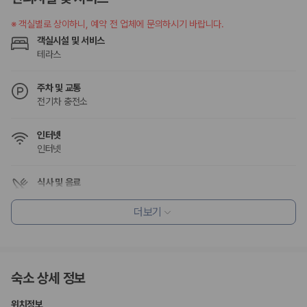
승합차·대형차
단체 여행이나 4인 이상 가족 여행에 적합하며 인원수, 짐 공간, 보
※
객실별로 상이하니, 예약 전 업체에 문의하시기 바랍니다.
험 조건을 함께 확인해야 합니다.
객실시설 및 서비스
테라스
제주렌트카 보험까지 비교해야 진짜 가격비교입
니다
주차 및 교통
전기차 충전소
동일한 차량이라도 보험 조건에 따라 실제 부담 금액이 달라질 수 있습니
다. 카모아는 제주 렌트카 가격뿐 아니라 일반자차, 완전자차, 슈퍼자차 조
인터넷
건을 함께 확인할 수 있도록 돕습니다.
인터넷
일반자차:
사고 발생 시 일정 금액의 면책금이 발생할 수 있습니다.
완전자차:
보상 한도 내에서 면책금 부담이 줄어드는 보험 조건입니
식사 및 음료
다.
레스토랑
슈퍼자차:
더 높은 보장 조건을 원하는 사용자에게 적합합니다.
커피숍/카페
더보기
2000만 고객이 선택한 렌트카 가격비교 플랫폼
편의시설
기념품 가게
카모아는 제주렌트카부터 국내·해외 렌트카까지 비교할 수 있는 렌트카 가
테라스
숙소 상세 정보
격비교 플랫폼입니다.
ATM/은행업무
엘리베이터
피크닉 공간
누적 이용 고객수
위치정보