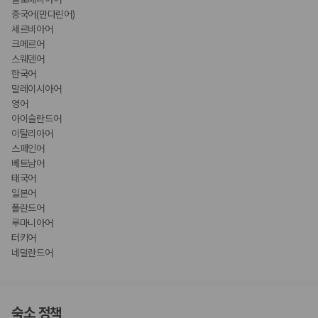
중국어(만다린어)
세르비아어
크메르어
스웨덴어
한국어
말레이시아어
영어
아이슬란드어
이탈리아어
스페인어
베트남어
태국어
일본어
폴란드어
루마니아어
터키어
네덜란드어
숙소 정책