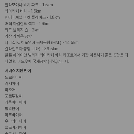
알라모아나 비치 파크 - 1.5km
와이키키 비치 - 1.6km
인터네셔널 마켓 플레이스 - 1.8km
매직 아일랜드 석호 - 1.9km
워드 빌리지 숍 - 2km
가장 가까운 공항:
다니엘 K. 이노우에 국제공항 (HNL) - 14.5km
칼라엘로아 공항 (JRF) - 39.5km
힐튼 하와이안 빌리지 와이키키 비치 리조트에서 가장 이용하기 좋은 공항은 다
니엘 K. 이노우에 국제공항 (HNL)입니다.
서비스 지원 언어
노르웨이어
러시아어
라오어
포르투갈어
리투아니아어
필리핀어
라트비아어
우크라이나어
슬로바키아어
슬로베니아어