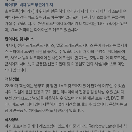
정원
20,871,562
명
와이키키 비치 워크 부근에 위치
사용자 리뷰
호놀룰루(와이키키)에 위치한 힐튼 하와이안 빌리지 와이키키 비치 리조트에 숙
175,206
건
리셉션 서비스
박하시는 경우 차로 5분 정도 이동하면 알라모아나 센터 및 호놀룰루 동물원에
예약 가능 차량
주차 대행
가실 수 있습니다. 이 해변 리조트에서 와이키키 비치까지는 1.8km 떨어져 있으
67,123
대
드라이클리닝/세탁서비스
며, 7km 거리에는 다이아몬드 헤드도 있습니다.
전국 렌트카 지점
콘시어지 서비스
짐 보관 서비스
1,829
개
편의시설 및 서비스
간편 체크인/체크아웃
포터/벨보이
마사지, 전신 트리트먼트 서비스, 얼굴 트리트먼트 서비스 등이 제공되는 풀서비
제주렌트카 가격비교 자주 묻는 질문
리무진 또는 타운카 서비스 이용가능
스 스파에서 느긋한 시간을 즐기실 수 있습니다. 5 개 야외 수영장, 워터슬라이
다국어 구사 가능 직원
드, 사우나 등의 레크리에이션 시설에 확실히 만족하실 것입니다. 이 리조트에는
Q. 제주렌트카 가격비교는 카모아에서 어떻게 하나요?
콘시어지 서비스, 기념품점/신문 가판대 및 미용실도 편의 시설/서비스로 마련
A. 대여일, 반납일, 인수 지역을 선택하면 제주도 렌트카 업체별 가격, 차종,
웰빙 및 피트니스
되어 있습니다.
보험 조건, 예약 가능 차량을 한 번에 비교할 수 있습니다.
피트니스/헬스시설
Q. 제주 렌트카 최저가는 무엇을 기준으로 비교해야 하나요?
객실 정보
사우나/스파
Q. 제주공항 근처 렌트카도 비교할 수 있나요?
2860개 객실에는 냉장고 및 평면 TV도 갖추어져 있어 편하게 머무실 수 있습
Q. 제주 렌트카 가격비교 시 보험도 함께 비교할 수 있나요?
니다. 객실에 딸린 전용 가구가 딸린 라나이에서 전망을 감상하실 수 있습니다.
액티비티
Q. 가족 여행에는 어떤 제주 렌트카를 비교해야 하나요?
무선 인터넷(요금 별도)을 이용하실 수 있으며 케이블 채널 프로그램, DVD 플
골프시설
레이어도 구비되어 있어 지루하지 않게 시간을 보내실 수 있습니다. 욕실에는 고
윈드서핑
제주렌트카 가격비교 주요 링크
자전거 대여
급 세면용품 및 헤어드라이어도 마련되어 있습니다.
수영장
워터파크
식사정보
제주도 렌트카 실시간 최저가 가격비교
서핑
이 리조트에는 9 개의 레스토랑이 있으며 이중 하나인 Rainbow Lanai에서 식
제주 렌트카 예약
스노쿨링