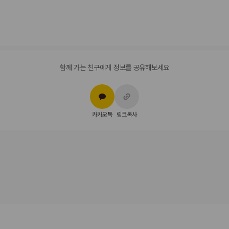
Diners Club
직불카드
Discover
현금
American Express
JCB International
Mastercard
함께 가는 친구에게 정보를 공유해보세요
반려동물
장애인 안내 동물 동반 가능
장애인 안내 동물은 요금 및 제한 사항이 면제됩니다.
카카오톡
링크복사
반려동물 동반 불가