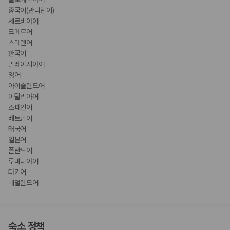
중국어(만다린어)
세르비아어
크메르어
스웨덴어
한국어
말레이시아어
영어
아이슬란드어
이탈리아어
스페인어
베트남어
태국어
일본어
폴란드어
루마니아어
터키어
네덜란드어
숙소 정책