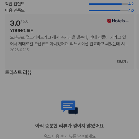
해변 이용
직원 친절도
4.2
피트니스/요가 강습
이용 만족도
4.0
전화 통화
3.0
/
5.0
수영장 이용
이 숙박 시설에서 제공한 모든 요금 정보가 포함되어 있습니다.
YOUNGJAE
오션뷰로 업그래이드라고 해서 추가금을 냈는데, 앞에 건물이 가리고 있
어서 제대로된 오션뷰도 아니었어요. 리노베이션 완료라고 써있는데 시
…
부가 정보
2026.02.15
추가 안내사항
더보기
기타 선택사항
트러스트 리뷰
객실 내 무선 인터넷 요금: 1박 기준 USD 15.95(요금 변동 가능)
셀프 주차 요금: 1박 기준 USD 69(자유롭게 출입 가능)
주차 대행 요금: 1박 기준, USD 79(자유롭게 출입 가능)
추가 요금 지불 시 이른 체크인 가능(객실 이용 상황에 따라 다름)
추가 요금 지불 시 늦은 체크아웃 가능(객실 이용 상황에 따라 다름)
간이 침대 이용 요금: 1박 기준, USD 125.0
위 목록에 명시되지 않은 다른 항목이 있을 수 있습니다. 요금 및 보증금은 세전
금액일 수 있으며 변경될 수 있습니다.
아직 충분한 리뷰가 쌓이지 않았어요
현장 결제 유형 및 수단
Visa
숙소 이용 후 리뷰를 남겨보세요