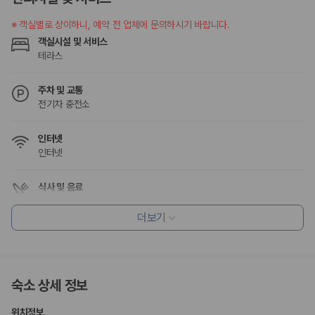
승합차·대형차
단체 여행이나 4인 이상 가족 여행에 적합하며 인원수, 짐 공간, 보
※
객실별로 상이하니, 예약 전 업체에 문의하시기 바랍니다.
험 조건을 함께 확인해야 합니다.
객실시설 및 서비스
테라스
제주렌트카 보험까지 비교해야 진짜 가격비교입
니다
주차 및 교통
전기차 충전소
동일한 차량이라도 보험 조건에 따라 실제 부담 금액이 달라질 수 있습니
다. 카모아는 제주 렌트카 가격뿐 아니라 일반자차, 완전자차, 슈퍼자차 조
인터넷
건을 함께 확인할 수 있도록 돕습니다.
인터넷
일반자차:
사고 발생 시 일정 금액의 면책금이 발생할 수 있습니다.
완전자차:
보상 한도 내에서 면책금 부담이 줄어드는 보험 조건입니
식사 및 음료
다.
레스토랑
슈퍼자차:
더 높은 보장 조건을 원하는 사용자에게 적합합니다.
커피숍/카페
더보기
2000만 고객이 선택한 렌트카 가격비교 플랫폼
편의시설
기념품 가게
카모아는 제주렌트카부터 국내·해외 렌트카까지 비교할 수 있는 렌트카 가
테라스
숙소 상세 정보
격비교 플랫폼입니다.
ATM/은행업무
엘리베이터
피크닉 공간
누적 이용 고객수
위치정보