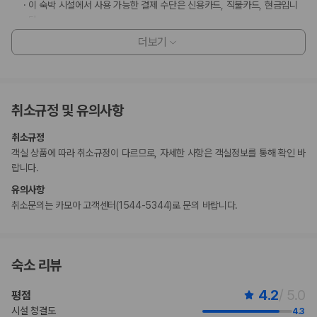
이 숙박 시설에서 사용 가능한 결제 수단은 신용카드, 직불카드, 현금입니
다.
이 숙박 시설에는 어린이에게 적합하지 않을 수 있는 발코니, 파티오, 테라
더보기
스와 같은 야외 공간이 있습니다. 이 부분이 염려되시면 도착 전에 숙박 시
설에 연락하여 적합한 객실을 이용할 수 있는지 확인하시기 바랍니다.
고객 정책과 문화적 기준이나 규범은 국가 및 숙박 시설에 따라 다를 수 있
습니다. 명시된 정책은 숙박 시설에서 제공했습니다.
취소규정 및 유의사항
수영장 이용 시간은 08:30 ~ 18:00입니다.
만 17 세 이하 아동은 부모 또는 보호자와 같은 객실에서 침구를 추가하지
취소규정
않고 이용할 경우 무료로 숙박할 수 있습니다.
객실 상품에 따라 취소규정이 다르므로, 자세한 사항은 객실정보를 통해 확인 바
이용 상황에 따라 객실 연결이 가능하며, 예약 확인 메일에 나와 있는 번호
랍니다.
로 숙박 시설에 직접 연락하여 요청하실 수 있습니다.
비대면 체크아웃 서비스를 이용하실 수 있습니다.
유의사항
이 숙박 시설에서는 고객의 모든 성적 지향과 성 정체성을 존중합니다(성소
취소문의는 카모아 고객센터(1544-5344)로 문의 바랍니다.
수자(LGBTQ+) 환영).
지불 요금
체크인 또는 체크아웃 시 숙박 시설에서 다음 요금을 청구할 수 있습니다(요금에
숙소 리뷰
는 해당 세금이 포함될 수 있음).
리조트 이용료: 1박 기준, 숙소당 USD 64.88
4.2
/ 5.0
평점
리조트 이용료에 포함된 항목:
기타 포함 사항
시설 청결도
4.3