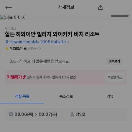
상세정보
힐튼 하와이안 빌리지 와이키키 비치
1
/
234
리조트
4.5성급
힐튼 하와이안 빌리지 와이키키 비치 리조트
2000만 이용고객이 선택한 제주 렌트카 가격비교 플랫폼
Hawaii Honolulu 2005 Kalia Rd
4.2
괜찮아요
(
999+
)
3초 가입하고
더 많은 혜택
을 받으세요.
혜택보기
카텔특가
렌트카 함께 예약시
렌트카 10% 할인
쿠폰받기
객실 목록
숙소정보
리뷰
제주렌트카 가격비교는 카모아에서 한 번에
08.06(목)
08.07(금)
성인2
제주도 렌트카는 업체마다 차량 가격, 보험 조건, 면책금, 보상 한도, 인수
장소, 취소 규정이 다릅니다. 카모아는 여러 제주 렌트카 업체의 조건을 한