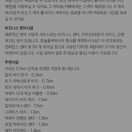
사를 간단히 해결하실 수 있습니다. 또는 편하게 객실에서 룸서비스(이용 시간
요가/필라테스
국내 렌트카 가격비교
해외 렌트카 가격비교
제한)를 이용하실 수 있어요. 2 커피숍/카페에서는 스낵이 제공됩니다. 6 개의
카모아 사이트맵
바/라운지 또는 2 개의 풀사이드 바에서는 음료를 마시며 여유로운 시간을 보내
키즈
실 수 있어요.
어린이 수영장
비즈니스 편의시설
대표적인 편의 시설과 서비스로는 비즈니스 센터, 리무진/타운카 서비스, 간편
비즈니스
체크인 등이 있습니다. 호놀룰루에서의 행사를 계획하시나요? 이 리조트에는
비즈니스 센터
컨퍼런스 센터
컨퍼런스 센터 및 36 개 회의실 등으로 구성된 13935 제곱미터 크기의 공간이
회의공간
마련되어 있습니다. 시설 내에서 셀프 주차(요금 별도) 이용이 가능합니다.
연회장
주변시설
거리는 0.1km 단위로 최대한 가깝게 표시됩니다.
장애인 편의시설
알라 와이 항구 - 0.3km
휠체어로 이용가능한 주차장
휠체어 이용 가능 화장실
듀크 카하나모쿠 비치 - 0.7km
휠체어로 이용 가능
포트 데러시 비치 파크 - 0.8km
하와이 미국 육군 박물관 - 0.9km
와이키키 비치 워크 - 1.1km
흡연 시설
지정 흡연 구역
알라모아나 센터 - 1.1km
그레이스 비치 - 1.1km
하와이 컨벤션 센터 - 1.3km
로얄 하와이안 센터 - 1.3km
매직 아일랜드 - 1.4km