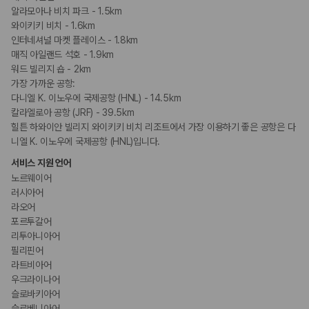
알라모아나 비치 파크 - 1.5km
와이키키 비치 - 1.6km
인터네셔널 마켓 플레이스 - 1.8km
매직 아일랜드 석호 - 1.9km
워드 빌리지 숍 - 2km
가장 가까운 공항:
다니엘 K. 이노우에 국제공항 (HNL) - 14.5km
칼라엘로아 공항 (JRF) - 39.5km
힐튼 하와이안 빌리지 와이키키 비치 리조트에서 가장 이용하기 좋은 공항은 다
니엘 K. 이노우에 국제공항 (HNL)입니다.
서비스 지원 언어
노르웨이어
러시아어
라오어
포르투갈어
리투아니아어
필리핀어
라트비아어
우크라이나어
슬로바키아어
슬로베니아어