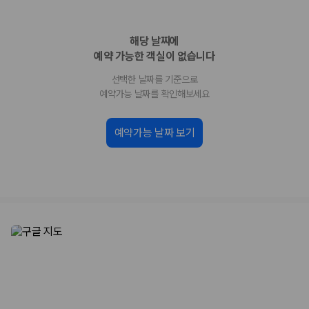
화면에서 비교해 사용자가 자신의 일정과 예산에 맞는 차량을 선택할 수 있
도록 돕습니다.
해당 날짜에
업체별 가격비교:
제주 렌트카 업체별 실시간 예약 가능 차량과 요금
을 비교합니다.
예약 가능한 객실이 없습니다
차종별 최저가 비교:
경차, 소형, 준중형, 중형, SUV, 승합차 등 여행
선택한 날짜를 기준으로
인원에 맞는 차종별 가격을 비교합니다.
보험 조건 비교:
일반자차, 완전자차, 슈퍼자차의 면책금과 보상 한
예약가능 날짜를 확인해보세요
도를 비교합니다.
제주공항 인수 조건 비교:
셔틀 이동, 인수 위치, 반납 편의성을 함께
예약가능 날짜 보기
확인합니다.
실시간 예약:
비교 후 원하는 차량을 바로 예약할 수 있습니다.
제주렌트카 실시간 가격비교 바로가기
제주 렌트카를 찾을 때 꼭 비교해야 하는 기준
1. 단순 최저가가 아니라 실제 결제 조건을 비교하세요
제주렌트카 최저가는 차량 기본요금만으로 판단하기 어렵습니다. 보험 포
함 여부, 면책금, 보상 한도, 옵션 비용, 취소 수수료를 함께 확인해야 실제
로 저렴한 차량을 고를 수 있습니다.