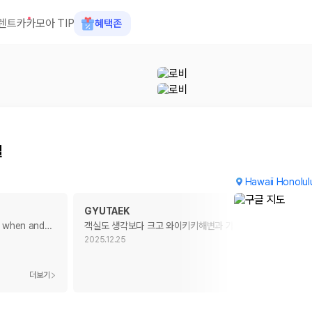
렌트카
카모아 TIP
혜택존
텔
Hawaii Honolulu
GYUTAEK
t when and
…
객실도 생각보다 크고 와이키키해변과 가까워서 좋아씀
2025.12.25
 장소, 취소 규정이 다릅니다. 카모아는 여러 제주 렌트카 업체의 조건을 한
더보기
더보기
을 비교합니다.