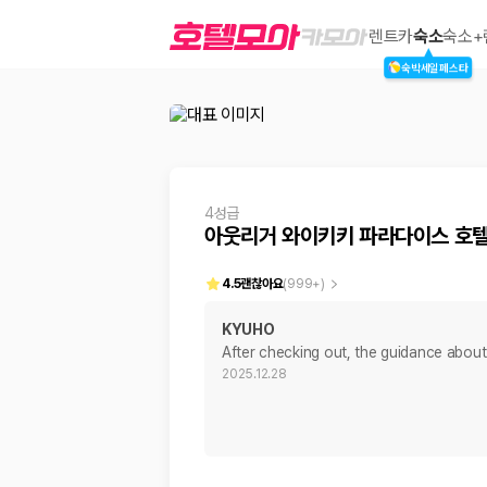
아웃리거 와이키키 파라다이스 호텔
렌트카
숙소
숙소+
숙박세일페스타
2000만 이용고객이 선택한 제주 렌트카 가격비교 플랫폼
4성급
아웃리거 와이키키 파라다이스 호
4.5
괜찮아요
(
999+
)
KYUHO
After checking out, the guidance abou
제주렌트카 가격비교는 카모아에서 한 번에
2025.12.28
제주도 렌트카는 업체마다 차량 가격, 보험 조건, 면책금, 보상 한도, 인수
록 돕습니다.
업체별 가격비교:
제주 렌트카 업체별 실시간 예약 가능 차량과 요금