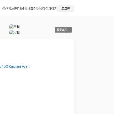
친절상담
1544-5344
마이페이지
로그인
모두보기
 150 Kaiulani Ave
youngim
PETER
Not bad
It's in
2025.12.06
2025.0
 화면에서 비교해 사용자가 자신의 일정과 예산에 맞는 차량을 선택할 수 있도
더보기