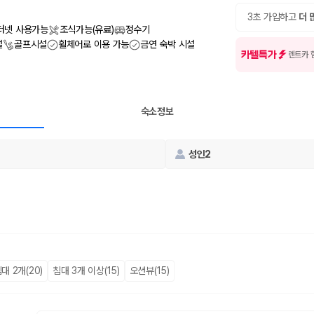
여행 인원에 맞는 차종별 가격을 비교합니다.
도를 비교합니다.
3초 가입하고
더 
 확인합니다.
터넷 사용가능
조식가능(유료)
정수기
설
골프시설
휠체어로 이용 가능
금연 숙박 시설
카텔특가
렌트카 
숙소정보
성인2
부, 면책금, 보상 한도, 옵션 비용, 취소 수수료를 함께 확인해야 실제로
 제주 렌트카 가격과 함께 보험 조건을 비교해 여행 스타일에 맞는 보장 수
달라집니다. 공항에서 렌트카 사무실까지의 이동 조건을 가격과 함께 비교하
대 2개(20)
침대 3개 이상(15)
오션뷰(15)