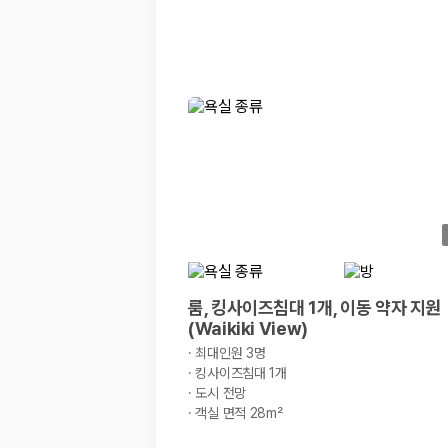
20,871,562
명
사용자 리뷰
175,206
건
예약 가능 차량
67,123
대
전국 렌트카 지점
1,829
개
제주렌트카 가격비교 자주 묻는 질문
Q. 제주렌트카 가격비교는 카모아에서 어떻게 하나요?
A. 대여일, 반납일, 인수 지역을 선택하면 제주도 렌트카 업체별 가격, 차종,
Q. 제주 렌트카 최저가는 무엇을 기준으로 비교해야 하나요?
Q. 제주공항 근처 렌트카도 비교할 수 있나요?
Q. 제주 렌트카 가격비교 시 보험도 함께 비교할 수 있나요?
룸, 킹사이즈침대 1개, 이동 약자 지원
Q. 가족 여행에는 어떤 제주 렌트카를 비교해야 하나요?
(Waikiki View)
제주렌트카 가격비교 주요 링크
·
최대인원 3명
·
킹사이즈침대 1개
·
도시 전망
제주도 렌트카 실시간 최저가 가격비교
제주 렌트카 예약
·
객실 면적 28m²
국내 렌트카 가격비교