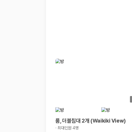
해외 렌트카 가격비교
카모아 사이트맵
룸, 더블침대 2개 (Waikiki View)
·
최대인원 4명