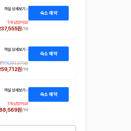
객실 상세보기
숙소 예약
1개 남았어요!
237,555원
/
1박
객실 상세보기
숙소 예약
!
11
%
293,970원
259,712원
/
1박
 함께 확인할 수 있도록 돕습니다.
객실 상세보기
숙소 예약
1개 남았어요!
88,569원
/
1박