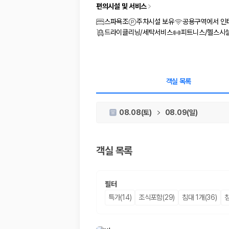
차종별 최저가 비교:
경차, 소형, 준중형, 중형, SUV, 승합차 등 
편의시설 및 서비스
보험 조건 비교:
일반자차, 완전자차, 슈퍼자차의 면책금과 보상 한
제주공항 인수 조건 비교:
셔틀 이동, 인수 위치, 반납 편의성을 함께
스파욕조
주차시설 보유
공용구역에서 인
실시간 예약:
비교 후 원하는 차량을 바로 예약할 수 있습니다.
드라이클리닝/세탁서비스
피트니스/헬스시
제주렌트카 실시간 가격비교 바로가기
제주 렌트카를 찾을 때 꼭 비교해야 하는 기준
객실 목록
1. 단순 최저가가 아니라 실제 결제 조건을 비교하세요
08.08(토)
08.09(일)
제주렌트카 최저가는 차량 기본요금만으로 판단하기 어렵습니다. 보험 포함 여
2. 보험 조건은 가격만큼 중요합니다
객실 목록
완전자차와 슈퍼자차는 업체별 보장 범위가 다를 수 있습니다. 카모아에서는
3. 제주공항 접근성과 셔틀 조건을 함께 확인하세요
필터
제주 렌트카는 차량 인수 위치와 셔틀 편의성에 따라 실제 이용 만족도가 
특가(14)
조식포함(29)
침대 1개(36)
침
제주도 렌트카 차종별 가격비교