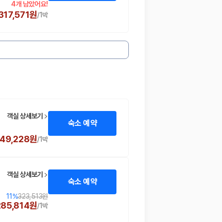
4개 남았어요!
317,571원
/
1박
객실 상세보기
숙소 예약
49,228원
/
1박
객실 상세보기
숙소 예약
11
%
323,513원
285,814원
/
1박