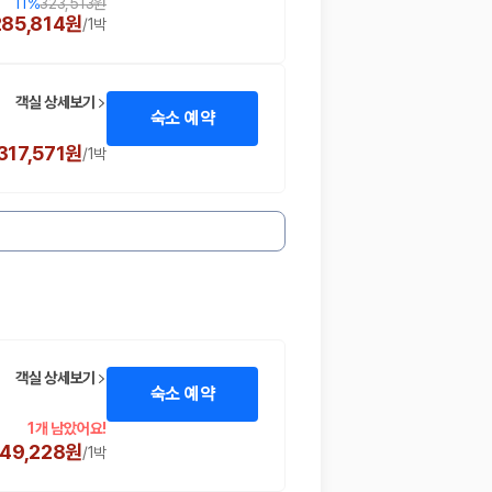
11
%
323,513원
285,814원
/
1박
객실 상세보기
숙소 예약
317,571원
/
1박
객실 상세보기
숙소 예약
1개 남았어요!
49,228원
/
1박