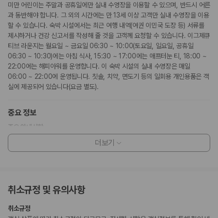
미만 어린이는 주말과 공휴일에만 실내 수영장을 이용할 수 있으며, 반드시 어른
과 동반해야 합니다. 그 외의 시간에는 만 13세 이상 고객만 실내 수영장을 이용
할 수 있습니다. 숙박 시설에서는 최근 여행 내역(여권 이민국 도장 등) 서류를
제시하거나 건강 신고서를 작성해 줄 것을 고객께 요청할 수 있습니다. 이그제큐
티브 라운지는 월요일 ~ 금요일 06:30 ~ 10:00(토요일, 일요일, 공휴일
06:30 ~ 10:30)에는 아침 식사, 15:30 ~ 17:00에는 애프터눈 티, 18:00 ~
22:00에는 해피아워를 운영합니다. 이 숙박 시설의 실내 수영장은 매일
06:00 ~ 22:00에 운영됩니다. 칫솔, 치약, 면도기 등의 일회용 개인용품은 객
실에 제공되어 있습니다(요금 별도).
중요 정보
주요 안내사항
추가 인원에 대한 요금이 부과될 수 있으며, 이는 숙박 시설 정책에 따라 다
더보기
릅니다.
체크인 시 부대 비용 발생에 대비해 정부에서 발급한 사진이 부착된 신분증
과 신용카드, 직불카드 또는 현금으로 보증금이 필요할 수 있습니다.
특별 요청 사항은 체크인 시 이용 상황에 따라 제공 여부가 달라질 수 있으
취소규정 및 유의사항
며 추가 요금이 부과될 수 있습니다. 또한, 반드시 보장되지는 않습니다.
이 숙박 시설에서 사용 가능한 결제 수단은 신용카드, 현금입니다.
취소규정
이 숙박 시설은 안전을 위해 소화기 등을 갖추고 있습니다.