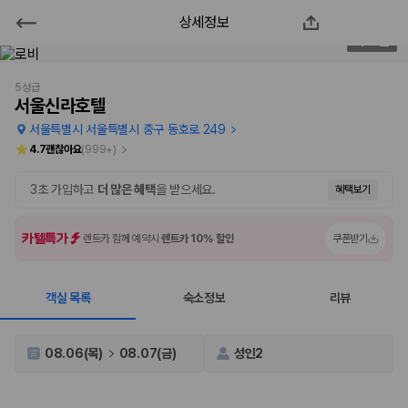
상세정보
서울신라호텔
2
/
97
2000만 이용고객이 선택한 제주 렌트카 가격비교 플랫폼
5성급
서울신라호텔
서울특별시 서울특별시 중구 동호로 249
4.7
괜찮아요
(
999+
)
3초 가입하고
더 많은 혜택
을 받으세요.
혜택보기
카텔특가
렌트카 함께 예약시
렌트카 10% 할인
쿠폰받기
객실 목록
숙소정보
리뷰
제주렌트카 가격비교는 카모아에서 한 번에
제주도 렌트카는 업체마다 차량 가격, 보험 조건, 면책금, 보상 한도, 인수
08.06(목)
08.07(금)
성인2
장소, 취소 규정이 다릅니다. 카모아는 여러 제주 렌트카 업체의 조건을 한
화면에서 비교해 사용자가 자신의 일정과 예산에 맞는 차량을 선택할 수 있
도록 돕습니다.