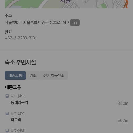
완전자차와 슈퍼자차는 업체별 보장 범위가 다를 수 있습니다. 카모아에서
는 제주 렌트카 가격과 함께 보험 조건을 비교해 여행 스타일에 맞는 보장
수준을 선택할 수 있습니다.
주소
서울특별시 서울특별시 중구 동호로 249
3. 제주공항 접근성과 셔틀 조건을 함께 확인하세요
전화
제주 렌트카는 차량 인수 위치와 셔틀 편의성에 따라 실제 이용 만족도가
+82-2-2233-3131
달라집니다. 공항에서 렌트카 사무실까지의 이동 조건을 가격과 함께 비교
하는 것이 좋습니다.
제주도 렌트카 차종별 가격비교
숙소 주변시설
경차·소형차
대중교통
명소
전기차충전소
혼자 또는 2인 여행에 적합하며 제주 렌트카 최저가를 찾는 사용자
가 가장 먼저 비교하는 차종입니다.
대중교통
준중형·중형차
지하철역
커플·친구 여행에서 많이 선택되며 가격과 승차감의 균형이 좋은 차
종입니다.
동대입구역
340m
SUV
지하철역
가족 여행, 짐이 많은 여행, 장거리 이동에 적합하며 보험 조건과 차
량 연식을 함께 비교하는 것이 좋습니다.
약수역
507m
승합차·대형차
단체 여행이나 4인 이상 가족 여행에 적합하며 인원수, 짐 공간, 보
지하철역