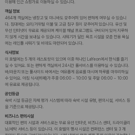
카모아 사이트맵
이용해 인근 쇼핑가로 이동하실 수 있습니다.
웰빙 및 피트니스
객실 정보
피트니스/헬스시설
464개 객실에는 냉장고 및 미니바도 갖추어져 있어 편하게 머무실 수 있습니
사우나/스파
다. 침대에는 오리/거위털 이불 및 고급 침구 등이 갖추어져 있습니다. 유선 및
무선 인터넷이 무료로 제공되며 케이블 채널 프로그램도 구비되어 있어 지루하
액티비티
지 않게 시간을 보내실 수 있습니다. 샤워기가 달린 욕조 시설을 갖춘 전용 욕실
수영장
에는 레인폴 샤워기 및 비데도 마련되어 있습니다.
식사정보
비즈니스
이 호텔에는 5 개의 레스토랑이 있으며 이중 하나인 LaYeon에서 한식를 즐기
비즈니스 센터
실 수 있어요. 또는 편하게 객실에서 24시간 룸서비스를 이용하실 수 있습니다.
회의공간
연회장
바/라운지 또는 풀사이드 바에서는 여유롭게 음료를 마시며 하루를 마무리하실
컨퍼런스 센터
수 있어요. 아침 식사(뷔페)가 주중 06:00 ~ 10:00 및 주말 06:00 ~ 10:00
에 유료로 제공됩니다.
장애인 편의시설
공인등급
휠체어로 이용 가능
숙박 시설 등급은 자체 평가 시스템에 따라 숙박 시설 유형, 편의시설, 서비스 등
을 기준으로 제공됩니다.
흡연 시설
비즈니스 편의시설
금연 숙박 시설
대표적인 편의 시설과 서비스로는 무료 유선 인터넷, 비즈니스 센터, 드라이클리
닝/세탁 서비스 등이 있습니다. 이 호텔의 행사 시설은 컨퍼런스 센터 및 3 개