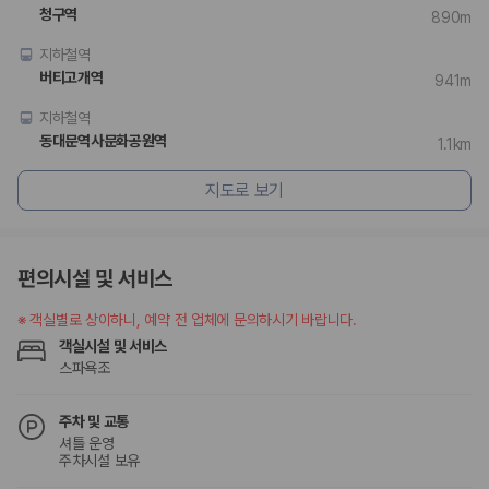
험 조건을 함께 확인해야 합니다.
청구역
890m
제주렌트카 보험까지 비교해야 진짜 가격비교입
지하철역
버티고개역
941m
니다
지하철역
동일한 차량이라도 보험 조건에 따라 실제 부담 금액이 달라질 수 있습니
동대문역사문화공원역
1.1km
다. 카모아는 제주 렌트카 가격뿐 아니라 일반자차, 완전자차, 슈퍼자차 조
건을 함께 확인할 수 있도록 돕습니다.
지도로 보기
일반자차:
사고 발생 시 일정 금액의 면책금이 발생할 수 있습니다.
완전자차:
보상 한도 내에서 면책금 부담이 줄어드는 보험 조건입니
다.
편의시설 및 서비스
슈퍼자차:
더 높은 보장 조건을 원하는 사용자에게 적합합니다.
※
객실별로 상이하니, 예약 전 업체에 문의하시기 바랍니다.
2000만 고객이 선택한 렌트카 가격비교 플랫폼
객실시설 및 서비스
스파욕조
카모아는 제주렌트카부터 국내·해외 렌트카까지 비교할 수 있는 렌트카 가
격비교 플랫폼입니다.
주차 및 교통
누적 이용 고객수
셔틀 운영
20,871,562
명
주차시설 보유
사용자 리뷰