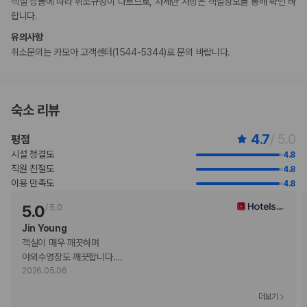
객실 상품에 따라 취소규정이 다르므로, 자세한 사항은 객실정보를 통해 확인 바
고객 정책과 문화적 기준이나 규범은 국가 및 숙박 시설에 따라 다를 수 있
랍니다.
습니다. 명시된 정책은 숙박 시설에서 제공했습니다.
이그제큐티브층룸 유형을 예약하는 고객께서는 별도 요금으로 주중(금요
유의사항
일, 토요일, 일요일 및 공휴일 제외)에 이그제큐티브 라운지로 최대 2인까
취소문의는 카모아 고객센터(1544-5344)로 문의 바랍니다.
지 비거주자를 초대하실 수 있습니다. 만 13세 미만 어린이는 주말과 공휴
일 정오 ~ 15:00를 제외하고 이그제큐티브 라운지를 이용할 수 없으며, 부
모 또는 법적 보호자가 동반해야 합니다.
만 13세 미만의 어린이는 실내 및 야외 수영장을 보호자의 감독하에 이용할
숙소 리뷰
수 있습니다. 만 13세 미만의 어린이는 실내 수영장을 주말에만 이용할 수
있습니다. 키가 140cm 미만인 고객은 구명조끼를 착용한 상태에서만 야외
4.7
/ 5.0
평점
수영장을 이용할 수 있습니다.
시설 청결도
4.8
'야외 수영장 이용 불가' 객실 유형으로 예약하신 고객은 수영장 이용 시 요
직원 친절도
4.8
금이 부과됩니다. 인원 제한으로 인해 야외 수영장 입장이 제한될 수 있습
이용 만족도
4.8
니다. 혼잡한 경우 수영장 이용을 대기하셔야 할 수도 있습니다. 수영장 입
장은 사전에 예약하실 수 없습니다. 야외 수영장 구역에서 선베드를 객실당
5.0
/
5.0
최대 2개 이용하실 수 있습니다(선착순). 일부 선베드는 특별 패키지를 예
Jin Young
약한 고객에게 우선적으로 제공됩니다. 만 36개월 미만의 어린이는 수영장
객실이 매우 깨끗하며 

에서 수영 기저귀를 착용해야 합니다. 튜브는 직경이 1m 미만이어야 하며
야외수영장도 깨끗합니다.
…
어린이 수영장에서만 허용됩니다. 악천후 시 어번 아일랜드 이용이 제한될
2026.05.06
수 있습니다.
참고: 고객은 이 숙박 시설에서 제3자 보상 프로그램의 포인트를 사용하거
더보기
나 적립할 수 없습니다.