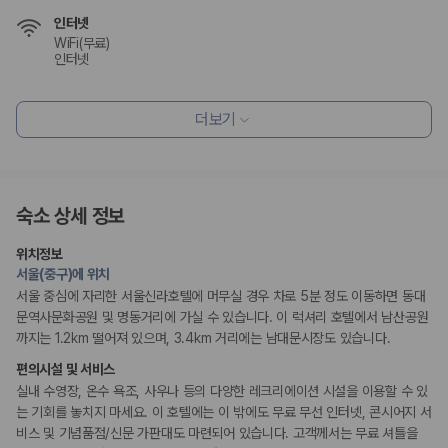
175,206
건
인터넷
예약 가능 차량
WiFi(무료)
67,123
대
인터넷
전국 렌트카 지점
1,829
개
식사 및 음료
더보기
제주렌트카 가격비교 자주 묻는 질문
레스토랑
조식가능(유료)
Q. 제주렌트카 가격비교는 카모아에서 어떻게 하나요?
A. 대여일, 반납일, 인수 지역을 선택하면 제주도 렌트카 업체별 가격, 차종,
편의시설
보험 조건, 예약 가능 차량을 한 번에 비교할 수 있습니다.
숙소 상세 정보
기념품 가게
정원
Q. 제주 렌트카 최저가는 무엇을 기준으로 비교해야 하나요?
ATM/은행업무
Q. 제주공항 근처 렌트카도 비교할 수 있나요?
위치정보
엘리베이터
Q. 제주 렌트카 가격비교 시 보험도 함께 비교할 수 있나요?
서울(중구)에 위치
PC코너
Q. 가족 여행에는 어떤 제주 렌트카를 비교해야 하나요?
서울 중심에 자리한 서울신라호텔에 머무실 경우 차로 5분 정도 이동하면 동대
문역사문화공원 및 명동거리에 가실 수 있습니다. 이 럭셔리 호텔에서 남산공원
제주렌트카 가격비교 주요 링크
리셉션 서비스
까지는 1.2km 떨어져 있으며, 3.4km 거리에는 남대문시장도 있습니다.
포터/벨보이
다국어 구사 가능 직원
편의시설 및 서비스
제주도 렌트카 실시간 최저가 가격비교
주차 대행
실내 수영장, 온수 욕조, 사우나 등의 다양한 레크리에이션 시설을 이용할 수 있
제주 렌트카 예약
콘시어지 서비스
짐 보관 서비스
는 기회를 놓치지 마세요. 이 호텔에는 이 밖에도 무료 무선 인터넷, 콘시어지 서
국내 렌트카 가격비교
드라이클리닝/세탁서비스
해외 렌트카 가격비교
비스 및 기념품점/신문 가판대도 마련되어 있습니다. 고객께서는 무료 셔틀을