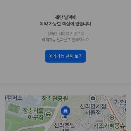
업체별 가격비교:
제주 렌트카 업체별 실시간 예약 가능 차량과 요금
을 비교합니다.
해당 날짜에
차종별 최저가 비교:
경차, 소형, 준중형, 중형, SUV, 승합차 등 여행
인원에 맞는 차종별 가격을 비교합니다.
예약 가능한 객실이 없습니다
보험 조건 비교:
일반자차, 완전자차, 슈퍼자차의 면책금과 보상 한
선택한 날짜를 기준으로
도를 비교합니다.
제주공항 인수 조건 비교:
셔틀 이동, 인수 위치, 반납 편의성을 함께
예약가능 날짜를 확인해보세요
확인합니다.
실시간 예약:
비교 후 원하는 차량을 바로 예약할 수 있습니다.
예약가능 날짜 보기
제주렌트카 실시간 가격비교 바로가기
제주 렌트카를 찾을 때 꼭 비교해야 하는 기준
1. 단순 최저가가 아니라 실제 결제 조건을 비교하세요
제주렌트카 최저가는 차량 기본요금만으로 판단하기 어렵습니다. 보험 포
함 여부, 면책금, 보상 한도, 옵션 비용, 취소 수수료를 함께 확인해야 실제
로 저렴한 차량을 고를 수 있습니다.
2. 보험 조건은 가격만큼 중요합니다