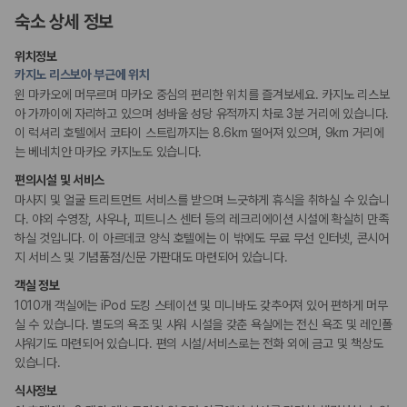
175,206
건
드라이클리닝/세탁서비스
숙소 상세 정보
예약 가능 차량
콘시어지 서비스
포터/벨보이
67,123
대
짐 보관 서비스
위치정보
전국 렌트카 지점
리무진 또는 타운카 서비스 이용가능
카지노 리스보아 부근에 위치
1,829
개
다국어 구사 가능 직원
윈 마카오에 머무르며 마카오 중심의 편리한 위치를 즐겨보세요. 카지노 리스보
제주렌트카 가격비교 자주 묻는 질문
아 가까이에 자리하고 있으며 성바울 성당 유적까지 차로 3분 거리에 있습니다.
웰빙 및 피트니스
이 럭셔리 호텔에서 코타이 스트립까지는 8.6km 떨어져 있으며, 9km 거리에
피트니스/헬스시설
는 베네치안 마카오 카지노도 있습니다.
Q. 제주렌트카 가격비교는 카모아에서 어떻게 하나요?
사우나/스파
A. 대여일, 반납일, 인수 지역을 선택하면 제주도 렌트카 업체별 가격, 차종,
편의시설 및 서비스
보험 조건, 예약 가능 차량을 한 번에 비교할 수 있습니다.
마사지 및 얼굴 트리트먼트 서비스를 받으며 느긋하게 휴식을 취하실 수 있습니
비즈니스
Q. 제주 렌트카 최저가는 무엇을 기준으로 비교해야 하나요?
다. 야외 수영장, 사우나, 피트니스 센터 등의 레크리에이션 시설에 확실히 만족
회의공간
Q. 제주공항 근처 렌트카도 비교할 수 있나요?
하실 것입니다. 이 아르데코 양식 호텔에는 이 밖에도 무료 무선 인터넷, 콘시어
연회장
Q. 제주 렌트카 가격비교 시 보험도 함께 비교할 수 있나요?
지 서비스 및 기념품점/신문 가판대도 마련되어 있습니다.
Q. 가족 여행에는 어떤 제주 렌트카를 비교해야 하나요?
장애인 편의시설
객실 정보
제주렌트카 가격비교 주요 링크
점자 표시
1010개 객실에는 iPod 도킹 스테이션 및 미니바도 갖추어져 있어 편하게 머무
휠체어로 이용 가능
실 수 있습니다. 별도의 욕조 및 샤워 시설을 갖춘 욕실에는 전신 욕조 및 레인폴
제주도 렌트카 실시간 최저가 가격비교
샤워기도 마련되어 있습니다. 편의 시설/서비스로는 전화 외에 금고 및 책상도
제주 렌트카 예약
흡연 시설
있습니다.
국내 렌트카 가격비교
지정 흡연 구역
식사정보
해외 렌트카 가격비교