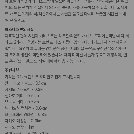
카모아 사이트맵
이 호텔에는 8 개의 레스토랑이 있으며 이곳에서 식사를 간단히 해결하실 수 있
어요. 또는 편하게 객실에서 24시간 룸서비스를 이용하실 수 있습니다. 풀사이
드 바 또는 2 개의 바/라운지에서는 시원한 음료를 마시며 느긋한 시간을 보내
실 수 있어요.
비즈니스 편의시설
대표적인 편의 시설과 서비스로는 리무진/타운카 서비스, 드라이클리닝/세탁 서
비스, 24시간 운영되는 프런트 데스크 등이 있습니다. 마카오에서의 행사를 계
획하시나요? 이 호텔에는 컨퍼런스 공간 및 회의실 등으로 구성된 1232 제곱미
터 크기의 공간이 마련되어 있습니다. 페리 터미널 셔틀가 무료로 제공되며, 셀
프 주차(요금 별도)도 시설 내에서 이용 가능합니다.
주변시설
거리는 0.1km 단위로 최대한 가깝게 표시됩니다.
윈 마카오 카지노 - 0.1km
카지노 리스보아 - 0.3km
신마로 거리 - 0.5km
보나 시네마 - 0.5km
뉴 야오한 백화점 - 0.6km
오문대회당 영화관 - 0.8km
마카오 대성당 - 0.9km
세나도 광장 - 1km
콘데 자누아리오 병원 - 1.1km