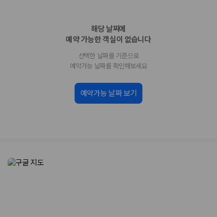
업체별 가격비교:
제주 렌트카 업체별 실시간 예약 가능 차량과 요금
을 비교합니다.
해당 날짜에
차종별 최저가 비교:
경차, 소형, 준중형, 중형, SUV, 승합차 등 여행
인원에 맞는 차종별 가격을 비교합니다.
예약 가능한 객실이 없습니다
보험 조건 비교:
일반자차, 완전자차, 슈퍼자차의 면책금과 보상 한
선택한 날짜를 기준으로
도를 비교합니다.
제주공항 인수 조건 비교:
셔틀 이동, 인수 위치, 반납 편의성을 함께
예약가능 날짜를 확인해보세요
확인합니다.
실시간 예약:
비교 후 원하는 차량을 바로 예약할 수 있습니다.
예약가능 날짜 보기
제주렌트카 실시간 가격비교 바로가기
제주 렌트카를 찾을 때 꼭 비교해야 하는 기준
1. 단순 최저가가 아니라 실제 결제 조건을 비교하세요
제주렌트카 최저가는 차량 기본요금만으로 판단하기 어렵습니다. 보험 포
함 여부, 면책금, 보상 한도, 옵션 비용, 취소 수수료를 함께 확인해야 실제
로 저렴한 차량을 고를 수 있습니다.
2. 보험 조건은 가격만큼 중요합니다