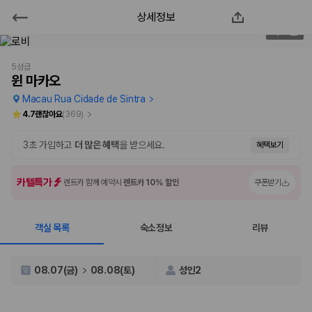
상세정보
윈 마카오
2
/
56
2000만 이용고객이 선택한 제주 렌트카 가격비교 플랫폼
5성급
윈 마카오
Macau Rua Cidade de Sintra
4.7
괜찮아요
(
369
)
3초 가입하고
더 많은 혜택
을 받으세요.
혜택보기
카텔특가
렌트카 함께 예약시
렌트카 10% 할인
쿠폰받기
객실 목록
숙소정보
리뷰
제주렌트카 가격비교는 카모아에서 한 번에
제주도 렌트카는 업체마다 차량 가격, 보험 조건, 면책금, 보상 한도, 인수
08.07(금)
08.08(토)
성인2
장소, 취소 규정이 다릅니다. 카모아는 여러 제주 렌트카 업체의 조건을 한
화면에서 비교해 사용자가 자신의 일정과 예산에 맞는 차량을 선택할 수 있
도록 돕습니다.