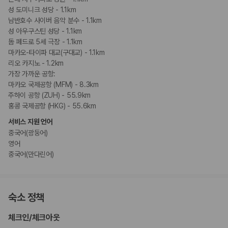
성 도미니크 성당 - 1.1km
남반호수 사이버 음악 분수 - 1.1km
성 아우구스틴 성당 - 1.1km
돔 페드로 5세 극장 - 1.1km
마카오-타이파 대교(구대교) - 1.1km
리오 카지노 - 1.2km
가장 가까운 공항:
마카오 국제공항 (MFM) - 8.3km
주하이 공항 (ZUH) - 55.9km
홍콩 국제공항 (HKG) - 55.6km
서비스 지원 언어
중국어(광둥어)
영어
중국어(만다린어)
숙소 정책
체크인
/
체크아웃