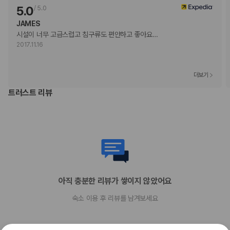
현장 결제 유형 및 수단
5.0
/
5.0
Visa
JAMES
직불카드 결제 불가
시설이 너무 고급스럽고 침구류도 편안하고 좋아요
…
현금 결제 불가
2017.11.16
American Express
JCB International
Mastercard
더보기
반려동물
트러스트 리뷰
반려동물 동반 불가
아직 충분한 리뷰가 쌓이지 않았어요
숙소 이용 후 리뷰를 남겨보세요