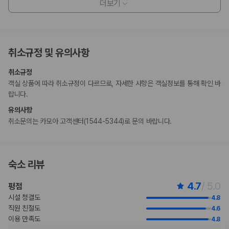
더보기
습니다. 명시된 정책은 숙박 시설에서 제공했습니다.
마사지 서비스 및 스파 트리트먼트의 경우 사전 예약이 필요합니다. 예약
확인 메일에 나와 있는 연락처 정보로 도착 전에 호텔에 연락하여 예약하실
수 있습니다.
취소규정 및 유의사항
만 11 세 이하 아동 1명은 부모 또는 보호자와 같은 객실에서 침구를 추가하
지 않고 이용할 경우 무료로 숙박할 수 있습니다.
취소규정
이용 상황에 따라 객실 연결이 가능하며, 예약 확인 메일에 나와 있는 번호
객실 상품에 따라 취소규정이 다르므로, 자세한 사항은 객실정보를 통해 확인 바
로 숙박 시설에 직접 연락하여 요청하실 수 있습니다.
랍니다.
이 숙박 시설까지 오고 가실 때 교통편으로 자동차를 권장합니다.
비대면 체크아웃 서비스를 이용하실 수 있습니다.
유의사항
취소문의는 카모아 고객센터(1544-5344)로 문의 바랍니다.
부가 정보
추가 안내사항
숙소 리뷰
기타 선택사항
셀프 주차 요금: 1일 기준 MOP 600
4.7
/ 5.0
평점
주차 대행 요금: 1일 기준, MOP 750
간이 침대 이용 요금: 1일 기준, MOP 500.0
시설 청결도
4.8
위 목록에 명시되지 않은 다른 항목이 있을 수 있습니다. 요금 및 보증금은 세전
직원 친절도
4.6
금액일 수 있으며 변경될 수 있습니다.
이용 만족도
4.8