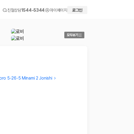
친절상담
1544-5344
마이페이지
로그인
모두보기
ro 5-26-5 Minami 2 Jonishi
Hayoung
Ji Yeo
대욕장 서비스도 훌륭하고 아이스크림도 맛있어요!어매니티가
위치가 다
좋아요
2026.03
2026.04.08
 화면에서 비교해 사용자가 자신의 일정과 예산에 맞는 차량을 선택할 수 있도
더보기