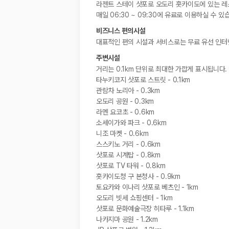
라젠트 스테이 삿포로 오도리 홋카이도에 있는 레
매일 06:30 ~ 09:30에 유료로 이용하실 수 있
비즈니스 편의시설
대표적인 편의 시설과 서비스로는 무료 유선 인터넷
주변시설
거리는 0.1km 단위로 최대한 가깝게 표시됩니다.
타누키코지 삿포로 스트릿 - 0.1km
관람차 노리아 - 0.3km
오도리 공원 - 0.3km
라멘 요코초 - 0.6km
소세이가와 파크 - 0.6km
니조 마켓 - 0.6km
스스키노 거리 - 0.6km
삿포로 시계탑 - 0.8km
삿포로 TV 타워 - 0.8km
홋카이도청 구 본청사 - 0.9km
토요카와 이나리 삿포로 베츠인 - 1km
오도리 빗세 쇼핑센터 - 1km
삿포로 문화예술극장 히타루 - 1.1km
나카지마 공원 - 1.2km