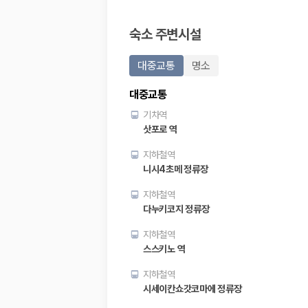
20,871,562
명
사용자 리뷰
숙소 주변시설
175,206
건
예약 가능 차량
67,123
대
대중교통
명소
전국 렌트카 지점
1,829
개
대중교통
제주렌트카 가격비교 자주 묻는 질문
기차역
삿포로 역
Q. 제주렌트카 가격비교는 카모아에서 어떻게 하나요?
지하철역
A. 대여일, 반납일, 인수 지역을 선택하면 제주도 렌트카 업체별 가격, 차종,
니시4초메 정류장
Q. 제주 렌트카 최저가는 무엇을 기준으로 비교해야 하나요?
Q. 제주공항 근처 렌트카도 비교할 수 있나요?
지하철역
Q. 제주 렌트카 가격비교 시 보험도 함께 비교할 수 있나요?
다누키코지 정류장
Q. 가족 여행에는 어떤 제주 렌트카를 비교해야 하나요?
지하철역
제주렌트카 가격비교 주요 링크
스스키노 역
제주도 렌트카 실시간 최저가 가격비교
지하철역
제주 렌트카 예약
시세이칸쇼갓코마에 정류장
국내 렌트카 가격비교