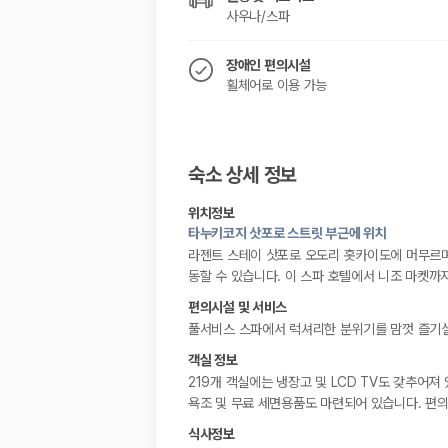
사우나/스파
장애인 편의시설
휠체어로 이용 가능
숙소 상세 정보
위치정보
타누키코지 삿포로 스트릿 부근에 위치
라젠트 스테이 삿포로 오도리 홋카이도에 머무르며
동할 수 있습니다. 이 스파 호텔에서 니조 마켓까지
편의시설 및 서비스
풀서비스 스파에서 럭셔리한 분위기를 맘껏 즐기실
객실 정보
219개 객실에는 냉장고 및 LCD TV도 갖추어져
욕조 및 무료 세면용품도 마련되어 있습니다. 편의
식사정보