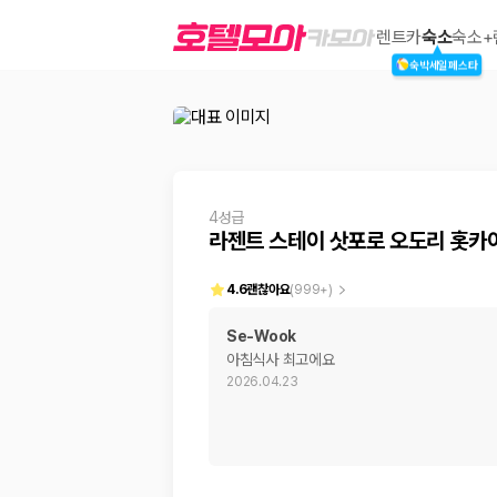
라젠트 스테이 삿포로 오도리 홋카이
렌트카
숙소
숙소+
숙박세일페스타
2000만 이용고객이 선택한 제주 렌트카 가격비교 플랫폼
4성급
라젠트 스테이 삿포로 오도리 홋카
4.6
괜찮아요
(
999+
)
Se-Wook
아침식사 최고에요
제주렌트카 가격비교는 카모아에서 한 번에
2026.04.23
제주도 렌트카는 업체마다 차량 가격, 보험 조건, 면책금, 보상 한도, 인수
록 돕습니다.
업체별 가격비교:
제주 렌트카 업체별 실시간 예약 가능 차량과 요금