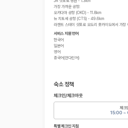
JR 삿포로 병원 - 1.3km
가장 가까운 공항:
오카다마 공항 (OKD) - 11.8km
뉴 치토세 공항 (CTS) - 49.6km
라젠트 스테이 삿포로 오도리 홋카이도에서 가장 이
서비스 지원 언어
한국어
일본어
영어
중국어(만다린어)
숙소 정책
체크인
/
체크아웃
체크
15:00 ~
특별 체크인 지침