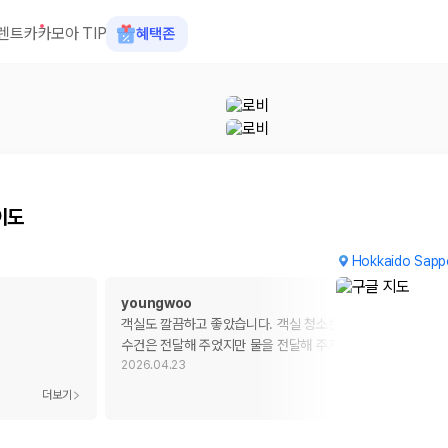
도
렌트카
카모아 TIP
혜택존
이도
Hokkaido Sappo
youngwoo
객실도 깔끔하고 좋았습니다. 객실 청소는 이틀에 한번 해주고
수건은 전달해 주었지만 물을 전달해 주지 않아 매우 불편했
…
2026.04.23
 장소, 취소 규정이 다릅니다. 카모아는 여러 제주 렌트카 업체의 조건을 한
더보기
더보기
을 비교합니다.