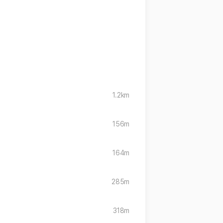
1.2km
156m
164m
285m
318m