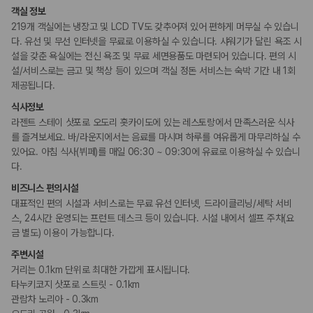
국내 렌트카 가격비교
객실 정보
해외 렌트카 가격비교
219개 객실에는 냉장고 및 LCD TV도 갖추어져 있어 편하게 머무실 수 있습니
카모아 사이트맵
다. 유선 및 무선 인터넷을 무료로 이용하실 수 있습니다. 샤워기가 달린 욕조 시
설을 갖춘 욕실에는 전신 욕조 및 무료 세면용품도 마련되어 있습니다. 편의 시
설/서비스로는 금고 및 책상 등이 있으며 객실 정돈 서비스는 숙박 기간 내 1회
제공됩니다.
식사정보
라젠트 스테이 삿포로 오도리 홋카이도에 있는 레스토랑에서 만족스러운 식사
를 즐겨보세요. 바/라운지에서는 음료를 마시며 하루를 여유롭게 마무리하실 수
있어요. 아침 식사(뷔페)를 매일 06:30 ~ 09:30에 유료로 이용하실 수 있습니
다.
비즈니스 편의시설
대표적인 편의 시설과 서비스로는 무료 유선 인터넷, 드라이클리닝/세탁 서비
스, 24시간 운영되는 프런트 데스크 등이 있습니다. 시설 내에서 셀프 주차(요
금 별도) 이용이 가능합니다.
주변시설
거리는 0.1km 단위로 최대한 가깝게 표시됩니다.
타누키코지 삿포로 스트릿 - 0.1km
관람차 노리아 - 0.3km