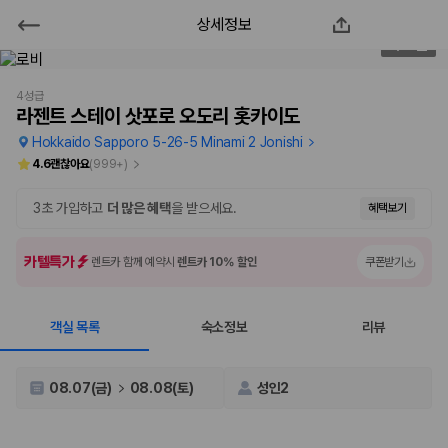
상세정보
라젠트 스테이 삿포로 오도리 홋카이
2
/
98
도
4성급
라젠트 스테이 삿포로 오도리 홋카이도
2000만 이용고객이 선택한 제주 렌트카 가격비교 플랫폼
Hokkaido Sapporo 5-26-5 Minami 2 Jonishi
4.6
괜찮아요
(
999+
)
3초 가입하고
더 많은 혜택
을 받으세요.
혜택보기
카텔특가
렌트카 함께 예약시
렌트카 10% 할인
쿠폰받기
객실 목록
숙소정보
리뷰
제주렌트카 가격비교는 카모아에서 한 번에
08.07(금)
08.08(토)
성인2
제주도 렌트카는 업체마다 차량 가격, 보험 조건, 면책금, 보상 한도, 인수
장소, 취소 규정이 다릅니다. 카모아는 여러 제주 렌트카 업체의 조건을 한