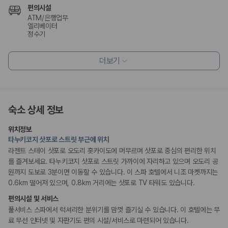
20,871,562
명
편의시설
사용자 리뷰
ATM/은행업무
175,206
건
엘리베이터
예약 가능 차량
정수기
67,123
대
전국 렌트카 지점
리셉션 서비스
더보기
1,829
개
드라이클리닝/세탁서비스
주차 대행
제주렌트카 가격비교 자주 묻는 질문
짐 보관 서비스
Q. 제주렌트카 가격비교는 카모아에서 어떻게 하나요?
숙소 상세 정보
웰빙 및 피트니스
A. 대여일, 반납일, 인수 지역을 선택하면 제주도 렌트카 업체별 가격, 차종,
사우나/스파
보험 조건, 예약 가능 차량을 한 번에 비교할 수 있습니다.
위치정보
Q. 제주 렌트카 최저가는 무엇을 기준으로 비교해야 하나요?
타누키코지 삿포로 스트릿 부근에 위치
장애인 편의시설
Q. 제주공항 근처 렌트카도 비교할 수 있나요?
라젠트 스테이 삿포로 오도리 홋카이도에 머무르며 삿포로 중심의 편리한 위치
Q. 제주 렌트카 가격비교 시 보험도 함께 비교할 수 있나요?
휠체어로 이용 가능
를 즐겨보세요. 타누키코지 삿포로 스트릿 가까이에 자리하고 있으며 오도리 공
Q. 가족 여행에는 어떤 제주 렌트카를 비교해야 하나요?
원까지 도보로 3분이면 이동할 수 있습니다. 이 스파 호텔에서 니조 마켓까지는
0.6km 떨어져 있으며, 0.8km 거리에는 삿포로 TV 타워도 있습니다.
제주렌트카 가격비교 주요 링크
편의시설 및 서비스
풀서비스 스파에서 럭셔리한 분위기를 맘껏 즐기실 수 있습니다. 이 호텔에는 무
제주도 렌트카 실시간 최저가 가격비교
제주 렌트카 예약
료 무선 인터넷 및 자판기도 편의 시설/서비스로 마련되어 있습니다.