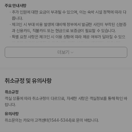
주요 안내사항
추가 인원에 대한 요금이 부과될 수 있으며, 이는 숙박 시설 정책에 따라 다
릅니다.
체크인 시 부대 비용 발생에 대비해 정부에서 발급한 사진이 부착된 신분증
과 신용카드, 직불카드 또는 현금으로 보증금이 필요할 수 있습니다.
특별 요청 사항은 체크인 시 이용 상황에 따라 제공 여부가 달라질 수 있으
며 추가 요금이 부과될 수 있습니다. 또한, 반드시 보장되지는 않습니다.
이 숙박 시설에서 사용 가능한 결제 수단은 신용카드, 현금입니다.
더보기
이 숙박 시설은 안전을 위해 소화기, 연기 감지기, 보안 시스템 등을 갖추고
있습니다.
고객 정책과 문화적 기준이나 규범은 국가 및 숙박 시설에 따라 다를 수 있
습니다. 명시된 정책은 숙박 시설에서 제공했습니다.
취소규정 및 유의사항
온천 이용 가능 시간: 15:00 ~ 자정
일본 후생노동성은 모든 외국인 방문자가 여관, 호텔, 모텔 등의 모든 숙박
취소규정
시설에 투숙할 때 여권 번호와 국적을 제출하도록 요구하고 있습니다. 또
객실 상품에 따라 취소규정이 다르므로, 자세한 사항은 객실정보를 통해 확인 바
한, 숙박 시설의 소유주는 제출된 모든 투숙객의 여권을 복사하고 해당 복
랍니다.
사본을 보관해야 합니다.
일부 숙박 시설에서는 문신이 있는 고객님의 시설 내 공중 목욕 시설 이용
유의사항
을 허용하지 않습니다.
취소문의는 카모아 고객센터(1544-5344)로 문의 바랍니다.
이 숙박 시설에서는 고객의 모든 성적 지향과 성 정체성을 존중합니다(성소
수자(LGBTQ+) 환영).