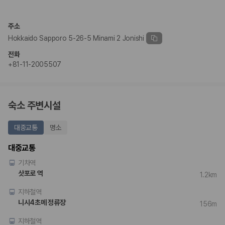
2. 보험 조건은 가격만큼 중요합니다
완전자차와 슈퍼자차는 업체별 보장 범위가 다를 수 있습니다. 카모아에서
주소
는 제주 렌트카 가격과 함께 보험 조건을 비교해 여행 스타일에 맞는 보장
Hokkaido Sapporo 5-26-5 Minami 2 Jonishi
수준을 선택할 수 있습니다.
전화
3. 제주공항 접근성과 셔틀 조건을 함께 확인하세요
+81-11-2005507
제주 렌트카는 차량 인수 위치와 셔틀 편의성에 따라 실제 이용 만족도가
달라집니다. 공항에서 렌트카 사무실까지의 이동 조건을 가격과 함께 비교
하는 것이 좋습니다.
숙소 주변시설
제주도 렌트카 차종별 가격비교
대중교통
명소
경차·소형차
대중교통
혼자 또는 2인 여행에 적합하며 제주 렌트카 최저가를 찾는 사용자
기차역
가 가장 먼저 비교하는 차종입니다.
준중형·중형차
삿포로 역
1.2km
커플·친구 여행에서 많이 선택되며 가격과 승차감의 균형이 좋은 차
지하철역
종입니다.
SUV
니시4초메 정류장
156m
가족 여행, 짐이 많은 여행, 장거리 이동에 적합하며 보험 조건과 차
량 연식을 함께 비교하는 것이 좋습니다.
지하철역