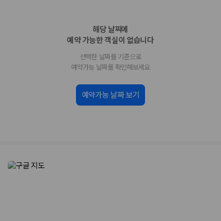
화면에서 비교해 사용자가 자신의 일정과 예산에 맞는 차량을 선택할 수 있
도록 돕습니다.
해당 날짜에
업체별 가격비교:
제주 렌트카 업체별 실시간 예약 가능 차량과 요금
을 비교합니다.
예약 가능한 객실이 없습니다
차종별 최저가 비교:
경차, 소형, 준중형, 중형, SUV, 승합차 등 여행
선택한 날짜를 기준으로
인원에 맞는 차종별 가격을 비교합니다.
보험 조건 비교:
일반자차, 완전자차, 슈퍼자차의 면책금과 보상 한
예약가능 날짜를 확인해보세요
도를 비교합니다.
제주공항 인수 조건 비교:
셔틀 이동, 인수 위치, 반납 편의성을 함께
예약가능 날짜 보기
확인합니다.
실시간 예약:
비교 후 원하는 차량을 바로 예약할 수 있습니다.
제주렌트카 실시간 가격비교 바로가기
제주 렌트카를 찾을 때 꼭 비교해야 하는 기준
1. 단순 최저가가 아니라 실제 결제 조건을 비교하세요
제주렌트카 최저가는 차량 기본요금만으로 판단하기 어렵습니다. 보험 포
함 여부, 면책금, 보상 한도, 옵션 비용, 취소 수수료를 함께 확인해야 실제
로 저렴한 차량을 고를 수 있습니다.