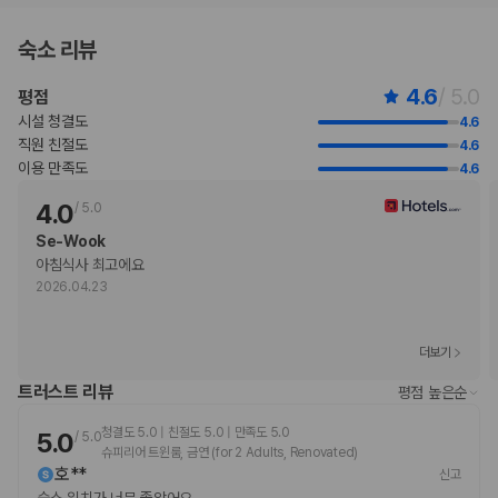
지불 요금
숙소 리뷰
체크인 또는 체크아웃 시 숙박 시설에서 다음 요금을 청구할 수 있습니다(요금에
는 해당 세금이 포함될 수 있음).
4.6
/ 5.0
평점
도시세가 숙박 시설에서 부과될 수 있습니다. 도시세는 객실 요금에 따라 1
박 기준 1인당 JPY 100~10,000입니다. 추가 면제가 적용될 수 있습니
시설 청결도
4.6
다. 자세한 내용은 예약 후 받으신 예약 확인 메일에 나와 있는 연락처 정보
직원 친절도
4.6
로 숙박 시설에 문의해 주시기 바랍니다.
이용 만족도
4.6
1박 기준 1인당 JPY 150.00의 도시세가 부과됩니다. 이 세금은 만 13 세
4.0
/
5.0
미만 어린이에게는 적용되지 않습니다.
이 숙박 시설에서 제공한 모든 요금 정보가 포함되어 있습니다.
Se-Wook
아침식사 최고에요
2026.04.23
부가 정보
추가 안내사항
더보기
기타 선택사항
뷔페아침 식사 요금: 성인 JPY 3300, 어린이 JPY 1650(대략적인 금액)
트러스트 리뷰
평점 높은순
셀프 주차 요금: 1박 기준 JPY 1800
청결도 5.0 | 친절도 5.0 | 만족도 5.0
5.0
주차 대행 요금: 1박 기준, JPY 1800
/
5.0
슈피리어 트윈룸, 금연 (for 2 Adults, Renovated)
위 목록에 명시되지 않은 다른 항목이 있을 수 있습니다. 요금 및 보증금은 세전
호**
신고
금액일 수 있으며 변경될 수 있습니다.