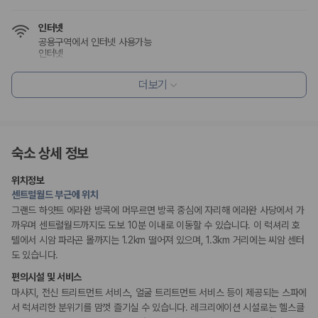
175,206
건
예약 가능 차량
인터넷
67,123
대
공용구역에서 인터넷 사용가능
전국 렌트카 지점
인터넷
1,829
개
WiFi(무료)
공용구역에서 와이파이 사용가능
더보기
제주렌트카 가격비교 자주 묻는 질문
식사 및 음료
Q. 제주렌트카 가격비교는 카모아에서 어떻게 하나요?
채식메뉴 옵션 이용 가능
A. 대여일, 반납일, 인수 지역을 선택하면 제주도 렌트카 업체별 가격, 차종,
레스토랑
조식가능(유료)
보험 조건, 예약 가능 차량을 한 번에 비교할 수 있습니다.
숙소 상세 정보
커피숍/카페
Q. 제주 렌트카 최저가는 무엇을 기준으로 비교해야 하나요?
Q. 제주공항 근처 렌트카도 비교할 수 있나요?
위치정보
Q. 제주 렌트카 가격비교 시 보험도 함께 비교할 수 있나요?
편의시설
센트럴월드 부근에 위치
Q. 가족 여행에는 어떤 제주 렌트카를 비교해야 하나요?
엘리베이터
그랜드 하얏트 에라완 방콕에 머무르면 방콕 중심에 자리해 에라완 사당에서 가
테라스
까우며 센트럴월드까지도 도보 10분 이내로 이동할 수 있습니다. 이 럭셔리 호
ATM/은행업무
제주렌트카 가격비교 주요 링크
텔에서 시암 파라곤 몰까지는 1.2km 떨어져 있으며, 1.3km 거리에는 씨암 센터
기념품 가게
PC코너
도 있습니다.
시설 내 쇼핑몰
제주도 렌트카 실시간 최저가 가격비교
편의시설 및 서비스
제주 렌트카 예약
마사지, 전신 트리트먼트 서비스, 얼굴 트리트먼트 서비스 등이 제공되는 스파에
국내 렌트카 가격비교
리셉션 서비스
해외 렌트카 가격비교
서 럭셔리한 분위기를 맘껏 즐기실 수 있습니다. 레크리에이션 시설로는 헬스클
다국어 구사 가능 직원