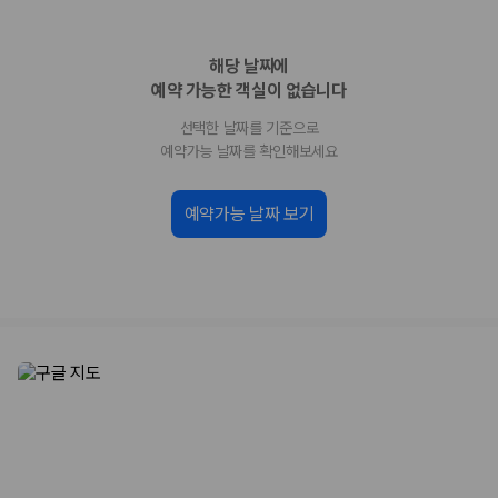
업체별 가격비교:
제주 렌트카 업체별 실시간 예약 가능 차량과 요금
을 비교합니다.
해당 날짜에
차종별 최저가 비교:
경차, 소형, 준중형, 중형, SUV, 승합차 등 여행
인원에 맞는 차종별 가격을 비교합니다.
예약 가능한 객실이 없습니다
보험 조건 비교:
일반자차, 완전자차, 슈퍼자차의 면책금과 보상 한
선택한 날짜를 기준으로
도를 비교합니다.
제주공항 인수 조건 비교:
셔틀 이동, 인수 위치, 반납 편의성을 함께
예약가능 날짜를 확인해보세요
확인합니다.
실시간 예약:
비교 후 원하는 차량을 바로 예약할 수 있습니다.
예약가능 날짜 보기
제주렌트카 실시간 가격비교 바로가기
제주 렌트카를 찾을 때 꼭 비교해야 하는 기준
1. 단순 최저가가 아니라 실제 결제 조건을 비교하세요
제주렌트카 최저가는 차량 기본요금만으로 판단하기 어렵습니다. 보험 포
함 여부, 면책금, 보상 한도, 옵션 비용, 취소 수수료를 함께 확인해야 실제
로 저렴한 차량을 고를 수 있습니다.
2. 보험 조건은 가격만큼 중요합니다