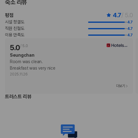
숙소 리뷰
4.7
/ 5.0
평점
부가 정보
시설 청결도
4.7
추가 안내사항
직원 친절도
4.7
기타 선택사항
이용 만족도
4.7
뷔페 아침 식사 요금: 1인당 THB 1000(대략적인 금액)
5.0
/
5.0
추가 요금 지불 시 이른 체크인 가능(객실 이용 상황에 따라 다름)
추가 요금 지불 시 늦은 체크아웃 가능(객실 이용 상황에 따라 다름)
Seungchan
위 목록에 명시되지 않은 다른 항목이 있을 수 있습니다. 요금 및 보증금은 세전
Room was clean.

금액일 수 있으며 변경될 수 있습니다.
Breakfast was very nice
2025.11.26
현장 결제 유형 및 수단
Visa
더보기
직불카드
트러스트 리뷰
현금
American Express
JCB International
Mastercard
UnionPay
반려동물