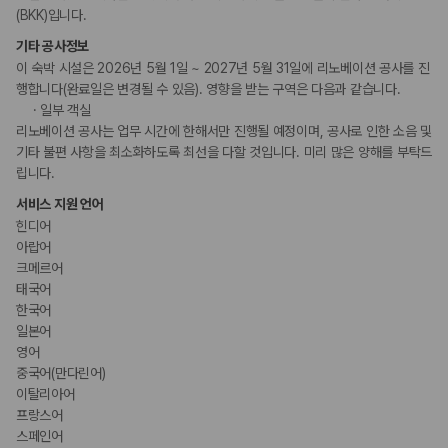
(BKK)입니다.
기타 공사정보
이 숙박 시설은 2026년 5월 1일 ~ 2027년 5월 31일에 리노베이션 공사를 진
행합니다(완료일은 변경될 수 있음). 영향을 받는 구역은 다음과 같습니다.
일부 객실
리노베이션 공사는 업무 시간에 한해서만 진행될 예정이며, 공사로 인한 소음 및
기타 불편 사항을 최소화하도록 최선을 다할 것입니다. 미리 많은 양해를 부탁드
립니다.
서비스 지원 언어
힌디어
아랍어
크메르어
태국어
한국어
일본어
영어
중국어(만다린어)
이탈리아어
프랑스어
스페인어