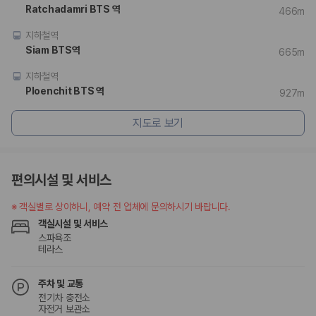
험 조건을 함께 확인해야 합니다.
Ratchadamri BTS 역
466m
제주렌트카 보험까지 비교해야 진짜 가격비교입
지하철역
Siam BTS역
665m
니다
지하철역
동일한 차량이라도 보험 조건에 따라 실제 부담 금액이 달라질 수 있습니
Ploenchit BTS 역
927m
다. 카모아는 제주 렌트카 가격뿐 아니라 일반자차, 완전자차, 슈퍼자차 조
건을 함께 확인할 수 있도록 돕습니다.
지도로 보기
일반자차:
사고 발생 시 일정 금액의 면책금이 발생할 수 있습니다.
완전자차:
보상 한도 내에서 면책금 부담이 줄어드는 보험 조건입니
다.
편의시설 및 서비스
슈퍼자차:
더 높은 보장 조건을 원하는 사용자에게 적합합니다.
※
객실별로 상이하니, 예약 전 업체에 문의하시기 바랍니다.
2000만 고객이 선택한 렌트카 가격비교 플랫폼
객실시설 및 서비스
스파욕조
카모아는 제주렌트카부터 국내·해외 렌트카까지 비교할 수 있는 렌트카 가
테라스
격비교 플랫폼입니다.
누적 이용 고객수
주차 및 교통
20,871,562
명
전기차 충전소
사용자 리뷰
자전거 보관소