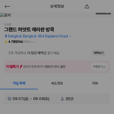
상세정보
그랜드 하얏트 에라완 방콕
2
/
150
2000만 이용고객이 선택한 제주 렌트카 가격비교 플랫폼
5성급
그랜드 하얏트 에라완 방콕
Bangkok Bangkok 494 Rajdamri Road
4.7
괜찮아요
(
999+
)
3초 가입하고
더 많은 혜택
을 받으세요.
혜택보기
카텔특가
렌트카 함께 예약시
렌트카 10% 할인
쿠폰받기
객실 목록
숙소정보
리뷰
제주렌트카 가격비교는 카모아에서 한 번에
제주도 렌트카는 업체마다 차량 가격, 보험 조건, 면책금, 보상 한도, 인수
08.07(금)
08.08(토)
성인2
장소, 취소 규정이 다릅니다. 카모아는 여러 제주 렌트카 업체의 조건을 한
화면에서 비교해 사용자가 자신의 일정과 예산에 맞는 차량을 선택할 수 있
도록 돕습니다.