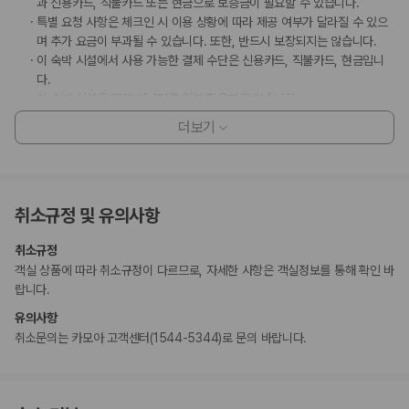
과 신용카드, 직불카드 또는 현금으로 보증금이 필요할 수 있습니다.
특별 요청 사항은 체크인 시 이용 상황에 따라 제공 여부가 달라질 수 있으
며 추가 요금이 부과될 수 있습니다. 또한, 반드시 보장되지는 않습니다.
이 숙박 시설에서 사용 가능한 결제 수단은 신용카드, 직불카드, 현금입니
다.
이 숙박 시설은 태양 에너지를 일부 활용하고 있습니다.
무소음 객실이 보장되지는 않습니다.
더보기
이 숙박 시설은 안전을 위해 소화기, 연기 감지기, 보안 시스템, 구급상자,
방범창 등을 갖추고 있습니다.
이 숙박 시설에는 어린이에게 적합하지 않을 수 있는 발코니, 파티오, 테라
스와 같은 야외 공간이 있습니다. 이 부분이 염려되시면 도착 전에 숙박 시
취소규정 및 유의사항
설에 연락하여 적합한 객실을 이용할 수 있는지 확인하시기 바랍니다.
마사지 서비스 및 스파 트리트먼트의 경우 사전 예약이 필요합니다. 예약
취소규정
확인 메일에 나와 있는 연락처 정보로 도착 전에 호텔에 연락하여 예약하실
객실 상품에 따라 취소규정이 다르므로, 자세한 사항은 객실정보를 통해 확인 바
수 있습니다.
랍니다.
등록된 고객만 객실에 허용됩니다.
이 숙박 시설은 장애인 안내 동물을 비롯한 모든 반려동물의 출입을 금지하
유의사항
고 있습니다.
취소문의는 카모아 고객센터(1544-5344)로 문의 바랍니다.
고객의 안전을 위해 모바일 기기를 이용하여 객실 출입 가능 등의 조치를
시행 중입니다.
이 숙박 시설에서는 고객의 모든 성적 지향과 성 정체성을 존중합니다(성소
수자(LGBTQ+) 환영).