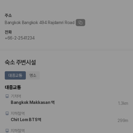
완전자차와 슈퍼자차는 업체별 보장 범위가 다를 수 있습니다. 카모아에서
는 제주 렌트카 가격과 함께 보험 조건을 비교해 여행 스타일에 맞는 보장
수준을 선택할 수 있습니다.
주소
Bangkok Bangkok 494 Rajdamri Road
3. 제주공항 접근성과 셔틀 조건을 함께 확인하세요
전화
제주 렌트카는 차량 인수 위치와 셔틀 편의성에 따라 실제 이용 만족도가
+66-2-2541234
달라집니다. 공항에서 렌트카 사무실까지의 이동 조건을 가격과 함께 비교
하는 것이 좋습니다.
제주도 렌트카 차종별 가격비교
숙소 주변시설
경차·소형차
대중교통
명소
혼자 또는 2인 여행에 적합하며 제주 렌트카 최저가를 찾는 사용자
가 가장 먼저 비교하는 차종입니다.
대중교통
준중형·중형차
기차역
커플·친구 여행에서 많이 선택되며 가격과 승차감의 균형이 좋은 차
종입니다.
Bangkok Makkasan 역
1.3km
SUV
지하철역
가족 여행, 짐이 많은 여행, 장거리 이동에 적합하며 보험 조건과 차
량 연식을 함께 비교하는 것이 좋습니다.
Chit Lom BTS역
299m
승합차·대형차
단체 여행이나 4인 이상 가족 여행에 적합하며 인원수, 짐 공간, 보
지하철역