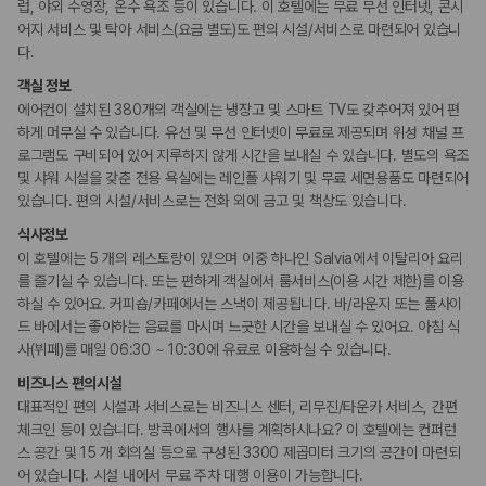
카모아 사이트맵
럽, 야외 수영장, 온수 욕조 등이 있습니다. 이 호텔에는 무료 무선 인터넷, 콘시
주차 대행
콘시어지 서비스
어지 서비스 및 탁아 서비스(요금 별도)도 편의 시설/서비스로 마련되어 있습니
포터/벨보이
다.
드라이클리닝/세탁서비스
리무진 또는 타운카 서비스 이용가능
객실 정보
짐 보관 서비스
에어컨이 설치된 380개의 객실에는 냉장고 및 스마트 TV도 갖추어져 있어 편
간편 체크인/체크아웃
하게 머무실 수 있습니다. 유선 및 무선 인터넷이 무료로 제공되며 위성 채널 프
로그램도 구비되어 있어 지루하지 않게 시간을 보내실 수 있습니다. 별도의 욕조
웰빙 및 피트니스
및 샤워 시설을 갖춘 전용 욕실에는 레인폴 샤워기 및 무료 세면용품도 마련되어
피트니스/헬스시설
있습니다. 편의 시설/서비스로는 전화 외에 금고 및 책상도 있습니다.
사우나/스파
식사정보
이 호텔에는 5 개의 레스토랑이 있으며 이중 하나인 Salvia에서 이탈리아 요리
액티비티
를 즐기실 수 있습니다. 또는 편하게 객실에서 룸서비스(이용 시간 제한)를 이용
골프시설
테니스장
하실 수 있어요. 커피숍/카페에서는 스낵이 제공됩니다. 바/라운지 또는 풀사이
요가/필라테스
드 바에서는 좋아하는 음료를 마시며 느긋한 시간을 보내실 수 있어요. 아침 식
사(뷔페)를 매일 06:30 ~ 10:30에 유료로 이용하실 수 있습니다.
키즈
비즈니스 편의시설
돌봄 서비스
대표적인 편의 시설과 서비스로는 비즈니스 센터, 리무진/타운카 서비스, 간편
체크인 등이 있습니다. 방콕에서의 행사를 계획하시나요? 이 호텔에는 컨퍼런
비즈니스
스 공간 및 15 개 회의실 등으로 구성된 3300 제곱미터 크기의 공간이 마련되
비즈니스 센터
어 있습니다. 시설 내에서 무료 주차 대행 이용이 가능합니다.
연회장