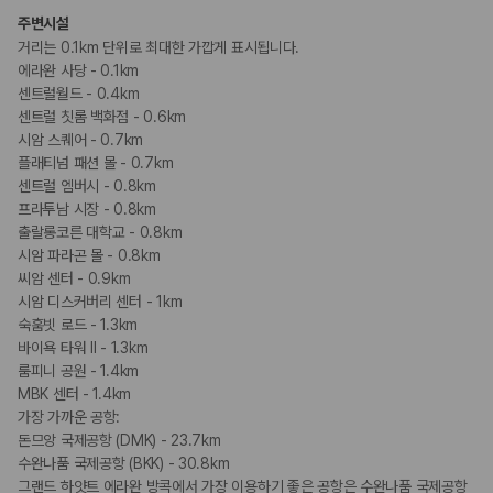
회의공간
주변시설
거리는 0.1km 단위로 최대한 가깝게 표시됩니다.
장애인 편의시설
에라완 사당 - 0.1km
휠체어 이용 가능 화장실
센트럴월드 - 0.4km
휠체어로 이용가능한 주차장
센트럴 칫롬 백화점 - 0.6km
휠체어로 이용 가능
시암 스퀘어 - 0.7km
플래티넘 패션 몰 - 0.7km
흡연 시설
센트럴 엠버시 - 0.8km
지정 흡연 구역
프라투남 시장 - 0.8km
출랄롱코른 대학교 - 0.8km
시암 파라곤 몰 - 0.8km
기타
씨암 센터 - 0.9km
프러포즈/로맨스 패키지 이용 가능
시암 디스커버리 센터 - 1km
숙훔빗 로드 - 1.3km
바이욕 타워 II - 1.3km
룸피니 공원 - 1.4km
MBK 센터 - 1.4km
가장 가까운 공항:
돈므앙 국제공항 (DMK) - 23.7km
수완나품 국제공항 (BKK) - 30.8km
그랜드 하얏트 에라완 방콕에서 가장 이용하기 좋은 공항은 수완나품 국제공항