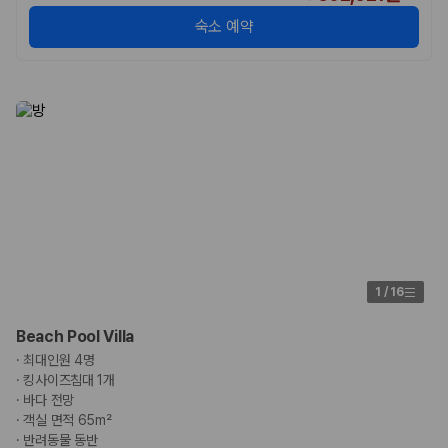
숙소 예약
1
/
16
Beach Pool Villa
·
최대인원 4명
·
킹사이즈침대 1개
·
바다 전망
·
객실 면적 65m²
·
반려동물 동반