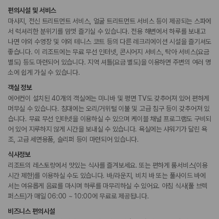
콘시어지 서비스
편의시설 및 서비스
짐 보관 서비스
마사지, 전신 트리트먼트 서비스, 얼굴 트리트먼트 서비스 등이 제공되는 스파에
간편 체크인/체크아웃
서 럭셔리한 분위기를 맘껏 즐기실 수 있습니다. 전용 해변에서 하루를 보내고
나면 야외 수영장 및 야외 테니스 코트 등의 다른 레크리에이션 시설을 즐기셔도
웰빙 및 피트니스
좋습니다. 이 리조트에는 무료 무선 인터넷, 콘시어지 서비스, 탁아 서비스(요금
피트니스/헬스시설
별도) 등도 마련되어 있습니다. 지역 셔틀(요금 별도)을 이용하면 주변의 여러 명
사우나/스파
소에 쉽게 가실 수 있습니다.
객실 정보
액티비티
골프시설
에어컨이 설치된 40개의 객실에는 미니바 및 평면 TV도 갖추어져 있어 편하게
아케이드룸/오락실
머무실 수 있습니다. 침대에는 오리/거위털 이불 및 고급 침구 등이 갖추어져 있
농구장
습니다. 무료 무선 인터넷을 이용하실 수 있으며 케이블 채널 프로그램도 구비되
테니스장
어 있어 지루하지 않게 시간을 보내실 수 있습니다. 욕실에는 샤워기가 달린 욕
자전거 대여
수영장
조, 고급 세면용품, 슬리퍼 등이 마련되어 있습니다.
보트투어
스노쿨링
식사정보
전용해변
리조트의 레스토랑에서 맛있는 식사를 즐겨보세요. 또는 편하게 룸서비스(이용
당구장
시간 제한)를 이용하실 수도 있습니다. 바/라운지, 비치 바 또는 풀사이드 바에
서는 여유롭게 음료를 마시며 하루를 마무리하실 수 있어요. 아침 식사(풀 브렉
키즈
퍼스트)가 매일 06:00 ~ 10:00에 무료로 제공됩니다.
장난감
돌봄 서비스
비즈니스 편의시설
시설 내 놀이터