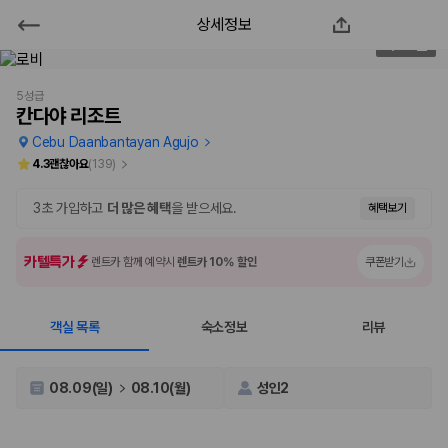
상세정보
칸다야 리조트
2
/
183
2000만 이용고객이 선택한 제주 렌트카 가격비교 플랫폼
5성급
칸다야 리조트
Cebu Daanbantayan Agujo
4.3
괜찮아요
(
139
)
3초 가입하고
더 많은 혜택
을 받으세요.
혜택보기
카텔특가
렌트카 함께 예약시
렌트카 10% 할인
쿠폰받기
객실 목록
숙소정보
리뷰
제주렌트카 가격비교는 카모아에서 한 번에
제주도 렌트카는 업체마다 차량 가격, 보험 조건, 면책금, 보상 한도, 인수
08.09(일)
08.10(월)
성인2
장소, 취소 규정이 다릅니다. 카모아는 여러 제주 렌트카 업체의 조건을 한
화면에서 비교해 사용자가 자신의 일정과 예산에 맞는 차량을 선택할 수 있
도록 돕습니다.