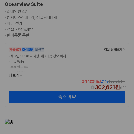
Oceanview Suite
·
최대인원 4명
·
킹사이즈침대 1개, 싱글침대 1개
·
바다 전망
·
객실 면적 82m²
·
반려동물 동반
환불불가
조식포함
오션뷰
객실 상세보기
·
체크인 14:00 ~ 자정, 체크아웃 정오 까지
·
무료 WiFi
·
무료 셀프 주차
·
무료 아침 식사
더보기
2개 남았어요!
24
%
402,554원
302,621원
/
1박
숙소 예약