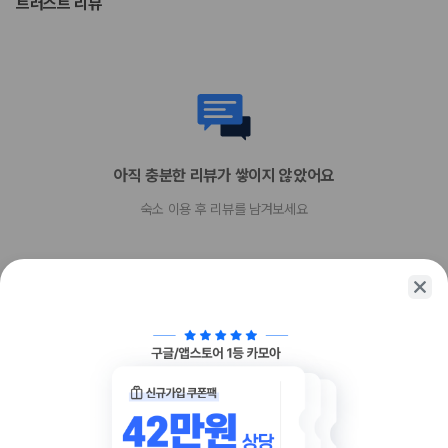
트러스트 리뷰
위 목록에 명시되지 않은 다른 항목이 있을 수 있습니다. 요금 및 보증금은 세전
금액일 수 있으며 변경될 수 있습니다.
현장 결제 유형 및 수단
Visa
직불카드
현금
American Express
JCB International
아직 충분한 리뷰가 쌓이지 않았어요
Mastercard
숙소 이용 후 리뷰를 남겨보세요
반려동물
개와 고양이만 허용
반려동물 동반 가능(무료)
장애인 안내 동물 동반 불가
반려동물 동반 가능
함께 가는 친구에게 정보를 공유해보세요
카카오톡
링크복사