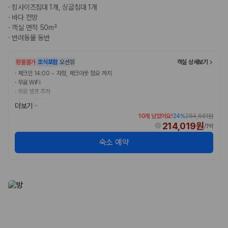
완전자차와 슈퍼자차는 업체별 보장 범위가 다를 수 있습니다. 카모아에서
·
킹사이즈침대 1개, 싱글침대 1개
는 제주 렌트카 가격과 함께 보험 조건을 비교해 여행 스타일에 맞는 보장
·
바다 전망
수준을 선택할 수 있습니다.
·
객실 면적 50m²
·
반려동물 동반
3. 제주공항 접근성과 셔틀 조건을 함께 확인하세요
환불불가
조식포함
오션뷰
객실 상세보기
제주 렌트카는 차량 인수 위치와 셔틀 편의성에 따라 실제 이용 만족도가
달라집니다. 공항에서 렌트카 사무실까지의 이동 조건을 가격과 함께 비교
·
체크인 14:00 ~ 자정, 체크아웃 정오 까지
하는 것이 좋습니다.
·
무료 WiFi
·
무료 셀프 주차
·
무료 아침 식사
제주도 렌트카 차종별 가격비교
더보기
10개 남았어요!
24
%
284,661원
214,019원
/
1박
경차·소형차
혼자 또는 2인 여행에 적합하며 제주 렌트카 최저가를 찾는 사용자
숙소 예약
가 가장 먼저 비교하는 차종입니다.
준중형·중형차
커플·친구 여행에서 많이 선택되며 가격과 승차감의 균형이 좋은 차
종입니다.
SUV
가족 여행, 짐이 많은 여행, 장거리 이동에 적합하며 보험 조건과 차
량 연식을 함께 비교하는 것이 좋습니다.
승합차·대형차
단체 여행이나 4인 이상 가족 여행에 적합하며 인원수, 짐 공간, 보