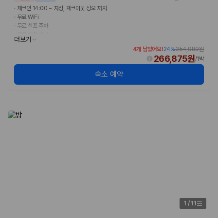
카모아 사이트맵
·
체크인 14:00 ~ 자정, 체크아웃 정오 까지
·
무료 WiFi
·
무료 셀프 주차
·
무료 아침 식사
더보기
4개 남았어요!
24
%
354,989원
266,875원
/
1박
숙소 예약
1
/
11