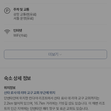
주차 및 교통
공항 교통편(유료)
셔틀 운영(유료)
인터넷
WiFi(무료)
식사 및 음료
조식 제공
더보기
레스토랑
바비큐 시설
편의시설
숙소 상세 정보
기념품 가게
테라스
ATM/은행업무
위치정보
피크닉 공간
산타 로사 데 리마 교구 교회 부근에 위치
정원
단반타얀에 위치한 칸다야 리조트에서 산타 로사 데 리마 교구 교회까지는
2.2km 떨어져 있으며, 16.7km 거리에는 기빗길 섬도 있습니다. 이 해변 리조
리셉션 서비스
트의 인근 지역에는 단반타얀 페리 항구 및 로곤 교회도 있습니다.
드라이클리닝/세탁서비스