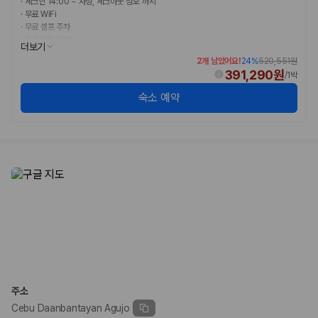
·
체크인 14:00 ~ 자정, 체크아웃 정오 까지
·
무료 WiFi
·
무료 셀프 주차
·
무료 아침 식사
더보기
2개 남았어요!
24
%
520,551원
391,290원
/
1박
숙소 예약
주소
Cebu Daanbantayan Agujo