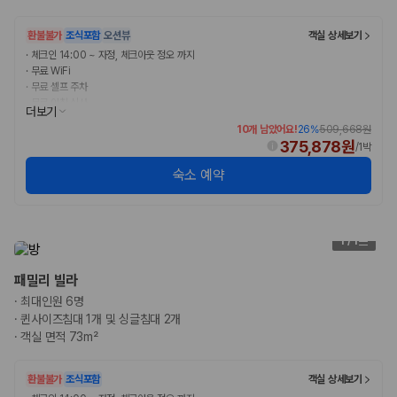
환불불가
조식포함
오션뷰
객실 상세보기
·
체크인 14:00 ~ 자정, 체크아웃 정오 까지
·
무료 WiFi
·
무료 셀프 주차
·
무료 아침 식사
더보기
10개 남았어요!
26
%
509,668원
375,878원
/
1박
숙소 예약
1
/
1
패밀리 빌라
·
최대인원 6명
·
퀸사이즈침대 1개 및 싱글침대 2개
·
객실 면적 73m²
환불불가
조식포함
객실 상세보기