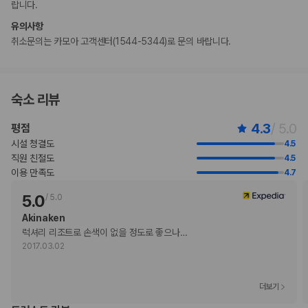
랍니다.
수영장 이용 시간은 06:00 ~ 22:00입니다.
마사지 서비스 및 스파 트리트먼트의 경우 사전 예약이 필요합니다. 예약
유의사항
확인 메일에 나와 있는 연락처 정보로 도착 전에 리조트에 연락하여 예약하
취소문의는 카모아 고객센터(1544-5344)로 문의 바랍니다.
실 수 있습니다.
만 5 세 이하 아동은 부모 또는 보호자와 같은 객실에서 침구를 추가하지
않고 이용할 경우 무료로 숙박할 수 있습니다(최대 2명). 단, 무료 아침 식사
는 아동에게 제공되지 않을 수 있습니다.
숙소 리뷰
등록된 고객만 객실에 허용됩니다.
예약 확인 메일에 나와 있는 연락처 정보로 해당 숙박 시설에 직접 연락하
4.3
/ 5.0
평점
여 반려동물 동반과 관련된 사항을 문의하실 수 있습니다.
시설 청결도
4.5
고객의 안전을 위해 모든 거래 시 현금 없이 결제 가능 등의 조치를 시행 중
직원 친절도
4.5
입니다.
이용 만족도
4.7
5.0
/
5.0
부가 정보
Akinaken
추가 안내사항
럭셔리 리조트로 손색이 없을 정도로 좋으나
…
엘리베이터 없음
2017.03.02
기타 선택사항
공항 셔틀 요금: 차량 1대당 PHP 7000(왕복, 정원 6명)
반려동물 동반 시 보증금: PHP 10000(숙박 기간 내 1회)
더보기
간이 침대 이용 요금: 1박 기준, PHP 2500.00