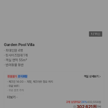
1
/
11
Garden Pool Villa
·
최대인원 4명
·
킹사이즈침대 1개
·
객실 면적 55m²
·
반려동물 동반
환불불가
조식포함
객실 상세보기
·
체크인 14:00 ~ 자정, 체크아웃 정오 까지
·
무료 WiFi
·
무료 셀프 주차
·
무료 아침 식사
더보기
2개 남았어요!
24
%
402,554원
302,621원
/
1박