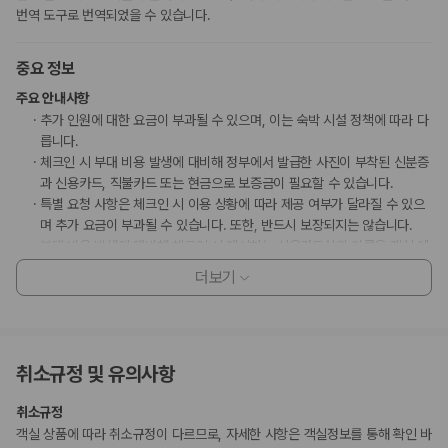
번역 도구로 번역되었을 수 있습니다.
중요 정보
주요 안내사항
추가 인원에 대한 요금이 부과될 수 있으며, 이는 숙박 시설 정책에 따라 다
릅니다.
체크인 시 부대 비용 발생에 대비해 정부에서 발급한 사진이 부착된 신분증
과 신용카드, 직불카드 또는 현금으로 보증금이 필요할 수 있습니다.
특별 요청 사항은 체크인 시 이용 상황에 따라 제공 여부가 달라질 수 있으
며 추가 요금이 부과될 수 있습니다. 또한, 반드시 보장되지는 않습니다.
부대 비용 발생에 대비해 체크인 시 제시하는 신용카드상의 이름은 객실 예
약 시 사용된 대표 예약자의 이름이어야 합니다.
더보기
이 숙박 시설에서 사용 가능한 결제 수단은 신용카드, 직불카드, 현금입니
다.
현금 없이 결제 옵션을 이용하실 수 있습니다.
이 숙박 시설은 안전을 위해 소화기, 연기 감지기, 보안 시스템, 구급상자 등
취소규정 및 유의사항
을 갖추고 있습니다.
이 숙박 시설에는 어린이에게 적합하지 않을 수 있는 발코니, 파티오, 테라
취소규정
스와 같은 야외 공간이 있습니다. 이 부분이 염려되시면 도착 전에 숙박 시
객실 상품에 따라 취소규정이 다르므로, 자세한 사항은 객실정보를 통해 확인 바
설에 연락하여 적합한 객실을 이용할 수 있는지 확인하시기 바랍니다.