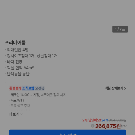
험 조건을 함께 확인해야 합니다.
제주렌트카 보험까지 비교해야 진짜 가격비교입
니다
1
/
7
동일한 차량이라도 보험 조건에 따라 실제 부담 금액이 달라질 수 있습니
프리미어룸
다. 카모아는 제주 렌트카 가격뿐 아니라 일반자차, 완전자차, 슈퍼자차 조
·
최대인원 4명
건을 함께 확인할 수 있도록 돕습니다.
·
킹사이즈침대 1개, 싱글침대 1개
일반자차:
사고 발생 시 일정 금액의 면책금이 발생할 수 있습니다.
·
바다 전망
완전자차:
보상 한도 내에서 면책금 부담이 줄어드는 보험 조건입니
·
객실 면적 54m²
다.
·
반려동물 동반
슈퍼자차:
더 높은 보장 조건을 원하는 사용자에게 적합합니다.
환불불가
조식포함
오션뷰
객실 상세보기
2000만 고객이 선택한 렌트카 가격비교 플랫폼
·
체크인 14:00 ~ 자정, 체크아웃 정오 까지
·
무료 WiFi
카모아는 제주렌트카부터 국내·해외 렌트카까지 비교할 수 있는 렌트카 가
·
무료 셀프 주차
격비교 플랫폼입니다.
·
무료 아침 식사
더보기
누적 이용 고객수
2개 남았어요!
24
%
354,989원
266,875원
20,871,562
명
/
1박
사용자 리뷰