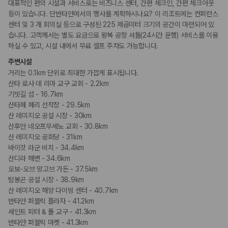
대표적인 편의 시설과 서비스로는 비즈니스 센터, 간편 체크인, 간편 체크아웃
어린이 프로그램
등이 있습니다. 단반타얀에서의 행사를 계획하시나요? 이 리조트에는 컨퍼런스
센터 및 3 개 회의실 등으로 구성된 225 제곱미터 크기의 공간이 마련되어 있
비즈니스
습니다. 고객께서는 별도 요금으로 왕복 공항 셔틀(24시간 운행) 서비스를 이용
비즈니스 센터
하실 수 있고, 시설 내에서 무료 셀프 주차도 가능합니다.
컨퍼런스 센터
회의공간
주변시설
연회장
거리는 0.1km 단위로 최대한 가깝게 표시됩니다.
산타 로사 데 리마 교구 교회 - 2.2km
장애인 편의시설
기빗길 섬 - 16.7km
휠체어로 이용 가능
산타페 페리 선착장 - 29.5km
산 레미지오 공설 시장 - 30km
산후안 네오프무세노 교회 - 30.8km
흡연 시설
지정 흡연 구역
산 레미지오 공회당 - 31km
바이갓 라군 비치 - 34.4km
산디라 해변 - 34.6km
기타
오보-오브 망고브 가든 - 37.5km
프러포즈/로맨스 패키지 이용 가능
탐봉곤 공설 시장 - 38.9km
커플/프라이빗 다이닝
프라이빗 피크닉
산 레미지오 해양 다이빙 센터 - 40.7km
반타얀 퍼블릭 플라자 - 41.2km
세인트 피터 & 폴 교구 - 41.3km
반타얀 퍼블릭 마켓 - 41.3km