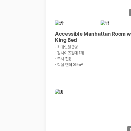
20,871,562
명
사용자 리뷰
175,206
건
예약 가능 차량
67,123
대
전국 렌트카 지점
Accessible Manhattan Room w
1,829
개
King Bed
·
최대인원 2명
제주렌트카 가격비교 자주 묻는 질문
·
킹사이즈침대 1개
·
도시 전망
Q. 제주렌트카 가격비교는 카모아에서 어떻게 하나요?
·
객실 면적 39m²
A. 대여일, 반납일, 인수 지역을 선택하면 제주도 렌트카 업체별 가격, 차종,
Q. 제주 렌트카 최저가는 무엇을 기준으로 비교해야 하나요?
Q. 제주공항 근처 렌트카도 비교할 수 있나요?
Q. 제주 렌트카 가격비교 시 보험도 함께 비교할 수 있나요?
Q. 가족 여행에는 어떤 제주 렌트카를 비교해야 하나요?
제주렌트카 가격비교 주요 링크
제주도 렌트카 실시간 최저가 가격비교
제주 렌트카 예약
국내 렌트카 가격비교