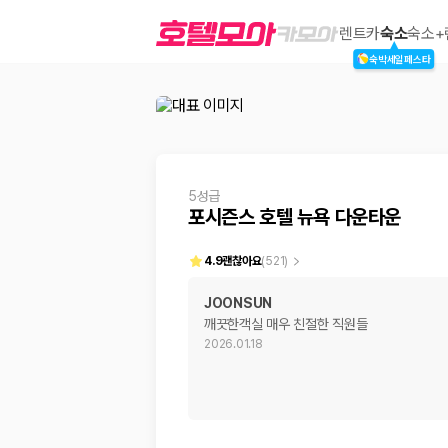
포시즌스 호텔 뉴욕 다운타운
렌트카
숙소
숙소+
숙박세일페스타
2000만 이용고객이 선택한 제주 렌트카 가격비교 플랫폼
5성급
포시즌스 호텔 뉴욕 다운타운
4.9
괜찮아요
(
521
)
JOONSUN
깨끗한객실 매우 친절한 직원들
제주렌트카 가격비교는 카모아에서 한 번에
2026.01.18
제주도 렌트카는 업체마다 차량 가격, 보험 조건, 면책금, 보상 한도, 인수
록 돕습니다.
업체별 가격비교:
제주 렌트카 업체별 실시간 예약 가능 차량과 요금