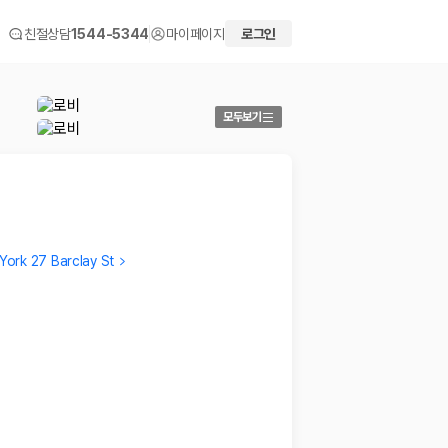
친절상담
1544-5344
마이페이지
로그인
모두보기
ork 27 Barclay St
Bonhie
Verifi
뉴욕에 여러 번 왔었지만 멋진 새로운 곳이었어요
비교적 
2022.07.10
2019.0
 화면에서 비교해 사용자가 자신의 일정과 예산에 맞는 차량을 선택할 수 있도
더보기