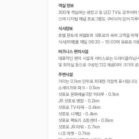
객실 정보
300개 객실에는 냉장고 및 LED TV도 갖추어져
으며 디지털 채널 프로그램도 구비되어 있어 지루하
식사정보
호텔 몬토레 에델호프 삿포로의 숙박 고객을 위해 
식사(뷔페)를 매일 06:30 ~ 10:00에 유료로 
비즈니스 편의시설
대표적인 편의 시설과 서비스로는 드라이클리닝/세
및 회의실 등으로 구성된 132 제곱미터 크기의 
주변시설
거리는 0.1km 단위로 최대한 가깝게 표시됩니다.
소세이가와 파크 - 0.1km
삿포로 문화예술극장 히타루 - 0.1km
JR 삿포로 병원 - 0.2km
삿포로 TV 타워 - 0.4km
삿포로 시계탑 - 0.4km
삿포로 팩토리 쇼핑센터 - 0.6km
삿포로 JR 타워 - 0.7km
니조 마켓 - 0.7km