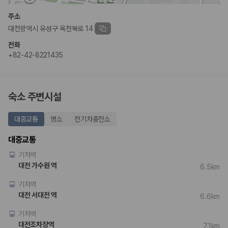
험 조건을 함께 확인해야 합니다.
주소
제주렌트카 보험까지 비교해야 진짜 가격비교입
대전광역시 유성구 옥천북로 14
니다
전화
+82-42-8221435
동일한 차량이라도 보험 조건에 따라 실제 부담 금액이 달라질 수 있습니
다. 카모아는 제주 렌트카 가격뿐 아니라 일반자차, 완전자차, 슈퍼자차 조
건을 함께 확인할 수 있도록 돕습니다.
숙소 주변시설
일반자차:
사고 발생 시 일정 금액의 면책금이 발생할 수 있습니다.
완전자차:
보상 한도 내에서 면책금 부담이 줄어드는 보험 조건입니
대중교통
명소
전기차충전소
다.
슈퍼자차:
더 높은 보장 조건을 원하는 사용자에게 적합합니다.
대중교통
2000만 고객이 선택한 렌트카 가격비교 플랫폼
기차역
대전 가수원 역
6.5km
카모아는 제주렌트카부터 국내·해외 렌트카까지 비교할 수 있는 렌트카 가
기차역
격비교 플랫폼입니다.
대전 서대전 역
6.6km
누적 이용 고객수
20,871,562
명
기차역
사용자 리뷰
대전조차장역
7.1km