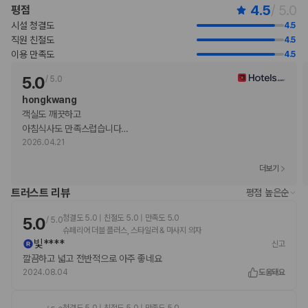
4.5
/ 5.0
평점
현장 결제 유형 및 수단
시설 청결도
4.5
Visa
직원 친절도
4.5
직불카드
이용 만족도
4.5
현금
American Express
5.0
/
5.0
Mastercard
hongkwang
반려동물
객실도 깨끗하고

반려동물 동반 불가
아침식사도 만족스럽습니다
…
2026.04.21
더보기
트러스트 리뷰
평점 높은순
청결도 5.0 | 친절도 5.0 | 만족도 5.0
5.0
/
5.0
슈페리어 더블 플러스, 스타일러 & 마사지 의자
빛****
신고
깔끔하고 넓고 전반적으로 아주 좋네요
2024.08.04
도움돼요
청결도 5.0 | 친절도 5.0 | 만족도 5.0