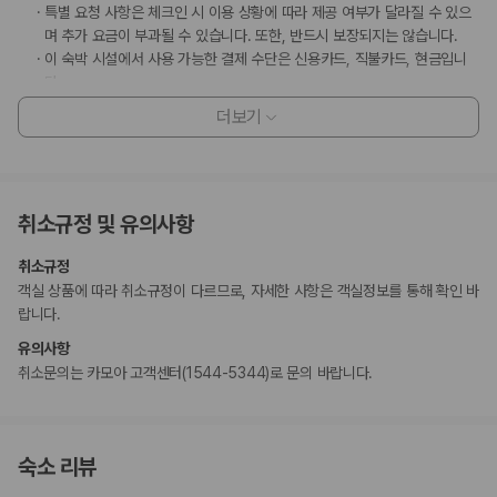
특별 요청 사항은 체크인 시 이용 상황에 따라 제공 여부가 달라질 수 있으
며 추가 요금이 부과될 수 있습니다. 또한, 반드시 보장되지는 않습니다.
이 숙박 시설에서 사용 가능한 결제 수단은 신용카드, 직불카드, 현금입니
다.
이 숙박 시설은 안전을 위해 소화기, 연기 감지기, 보안 시스템, 구급상자,
더보기
방범창 등을 갖추고 있습니다.
고객 정책과 문화적 기준이나 규범은 국가 및 숙박 시설에 따라 다를 수 있
습니다. 명시된 정책은 숙박 시설에서 제공했습니다.
만 12 세 이하 아동은 부모 또는 보호자와 같은 객실에서 침구를 추가하지
취소규정 및 유의사항
않고 이용할 경우 무료로 숙박할 수 있습니다.
이용 상황에 따라 객실 연결이 가능하며, 예약 확인 메일에 나와 있는 번호
취소규정
로 숙박 시설에 직접 연락하여 요청하실 수 있습니다.
객실 상품에 따라 취소규정이 다르므로, 자세한 사항은 객실정보를 통해 확인 바
랍니다.
부가 정보
유의사항
추가 안내사항
취소문의는 카모아 고객센터(1544-5344)로 문의 바랍니다.
간이/추가 침대 이용 불가
기타 선택사항
수영장 요금: KRW 100000 (숙박 기간 내 1회)
숙소 리뷰
위 목록에 명시되지 않은 다른 항목이 있을 수 있습니다. 요금 및 보증금은 세전
금액일 수 있으며 변경될 수 있습니다.