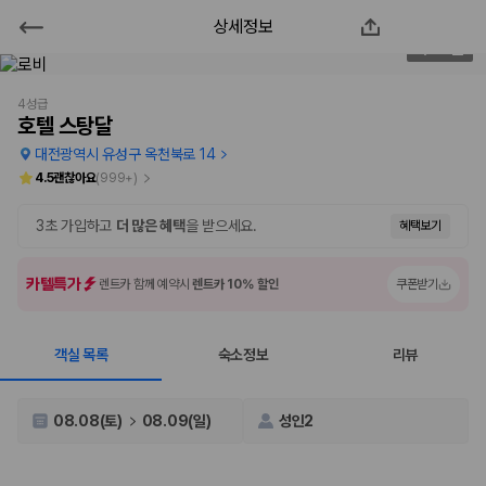
상세정보
호텔 스탕달
2
/
128
2000만 이용고객이 선택한 제주 렌트카 가격비교 플랫폼
4성급
호텔 스탕달
대전광역시 유성구 옥천북로 14
4.5
괜찮아요
(
999+
)
3초 가입하고
더 많은 혜택
을 받으세요.
혜택보기
카텔특가
렌트카 함께 예약시
렌트카 10% 할인
쿠폰받기
객실 목록
숙소정보
리뷰
제주렌트카 가격비교는 카모아에서 한 번에
제주도 렌트카는 업체마다 차량 가격, 보험 조건, 면책금, 보상 한도, 인수
08.08(토)
08.09(일)
성인2
장소, 취소 규정이 다릅니다. 카모아는 여러 제주 렌트카 업체의 조건을 한
화면에서 비교해 사용자가 자신의 일정과 예산에 맞는 차량을 선택할 수 있
도록 돕습니다.