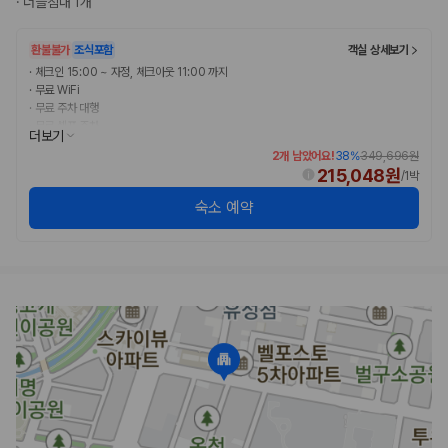
·
더블침대 1개
완전자차와 슈퍼자차는 업체별 보장 범위가 다를 수 있습니다. 카모아에서
는 제주 렌트카 가격과 함께 보험 조건을 비교해 여행 스타일에 맞는 보장
수준을 선택할 수 있습니다.
환불불가
조식포함
객실 상세보기
·
체크인 15:00 ~ 자정, 체크아웃 11:00 까지
3. 제주공항 접근성과 셔틀 조건을 함께 확인하세요
·
무료 WiFi
·
무료 주차 대행
제주 렌트카는 차량 인수 위치와 셔틀 편의성에 따라 실제 이용 만족도가
·
무료 셀프 주차
더보기
달라집니다. 공항에서 렌트카 사무실까지의 이동 조건을 가격과 함께 비교
·
무료 아침 식사
2개 남았어요!
38
%
349,696원
하는 것이 좋습니다.
215,048원
/
1박
제주도 렌트카 차종별 가격비교
숙소 예약
경차·소형차
혼자 또는 2인 여행에 적합하며 제주 렌트카 최저가를 찾는 사용자
가 가장 먼저 비교하는 차종입니다.
준중형·중형차
커플·친구 여행에서 많이 선택되며 가격과 승차감의 균형이 좋은 차
종입니다.
SUV
가족 여행, 짐이 많은 여행, 장거리 이동에 적합하며 보험 조건과 차
량 연식을 함께 비교하는 것이 좋습니다.
승합차·대형차
단체 여행이나 4인 이상 가족 여행에 적합하며 인원수, 짐 공간, 보