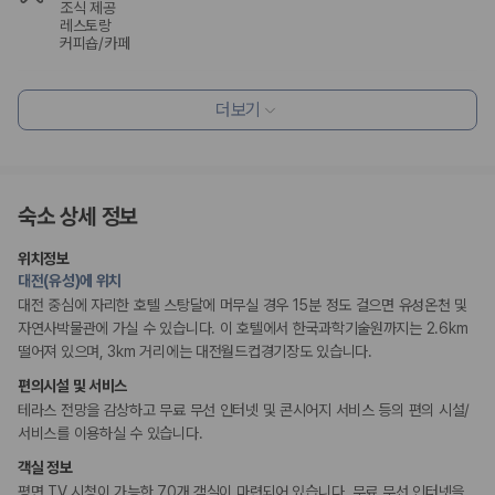
카모아 사이트맵
조식 제공
레스토랑
커피숍/카페
편의시설
더보기
테라스
엘리베이터
리셉션 서비스
숙소 상세 정보
주차 대행
콘시어지 서비스
짐 보관 서비스
위치정보
대전(유성)에 위치
비즈니스
대전 중심에 자리한 호텔 스탕달에 머무실 경우 15분 정도 걸으면 유성온천 및
회의공간
자연사박물관에 가실 수 있습니다. 이 호텔에서 한국과학기술원까지는 2.6km
떨어져 있으며, 3km 거리에는 대전월드컵경기장도 있습니다.
장애인 편의시설
편의시설 및 서비스
점자 표시
테라스 전망을 감상하고 무료 무선 인터넷 및 콘시어지 서비스 등의 편의 시설/
휠체어로 이용 가능
서비스를 이용하실 수 있습니다.
객실 정보
흡연 시설
평면 TV 시청이 가능한 70개 객실이 마련되어 있습니다. 무료 무선 인터넷을
금연 숙박 시설