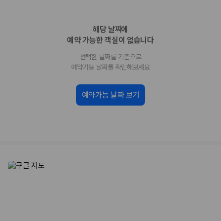
화면에서 비교해 사용자가 자신의 일정과 예산에 맞는 차량을 선택할 수 있
도록 돕습니다.
해당 날짜에
업체별 가격비교:
제주 렌트카 업체별 실시간 예약 가능 차량과 요금
을 비교합니다.
예약 가능한 객실이 없습니다
차종별 최저가 비교:
경차, 소형, 준중형, 중형, SUV, 승합차 등 여행
선택한 날짜를 기준으로
인원에 맞는 차종별 가격을 비교합니다.
보험 조건 비교:
일반자차, 완전자차, 슈퍼자차의 면책금과 보상 한
예약가능 날짜를 확인해보세요
도를 비교합니다.
제주공항 인수 조건 비교:
셔틀 이동, 인수 위치, 반납 편의성을 함께
예약가능 날짜 보기
확인합니다.
실시간 예약:
비교 후 원하는 차량을 바로 예약할 수 있습니다.
제주렌트카 실시간 가격비교 바로가기
제주 렌트카를 찾을 때 꼭 비교해야 하는 기준
1. 단순 최저가가 아니라 실제 결제 조건을 비교하세요
제주렌트카 최저가는 차량 기본요금만으로 판단하기 어렵습니다. 보험 포
함 여부, 면책금, 보상 한도, 옵션 비용, 취소 수수료를 함께 확인해야 실제
로 저렴한 차량을 고를 수 있습니다.