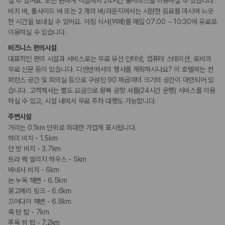
실 수 있어요. 또는 편하게 객실에서 24시간 룸서비스를 이용하실 수 있습니다.
낚시
국내 렌트카 가격비교
요가/필라테스
해외 렌트카 가격비교
비치 바, 풀사이드 바 또는 2 개의 바/라운지에서는 시원한 음료를 마시며 느긋
전용해변
카모아 사이트맵
한 시간을 보내실 수 있어요. 아침 식사(뷔페)를 매일 07:00 ~ 10:30에 유료로
이용하실 수 있습니다.
키즈
비즈니스 편의시설
어린이 수영장
대표적인 편의 시설과 서비스로는 무료 유선 인터넷, 컴퓨터 스테이션, 로비의
돌봄 서비스
키즈 클럽
무료 신문 등이 있습니다. 디엔반에서의 행사를 계획하시나요? 이 호텔에는 컨
시설 내 놀이터
퍼런스 공간 및 회의실 등으로 구성된 90 제곱미터 크기의 공간이 마련되어 있
습니다. 고객께서는 별도 요금으로 왕복 공항 셔틀(24시간 운행) 서비스를 이용
비즈니스
하실 수 있고, 시설 내에서 무료 주차 대행도 가능합니다.
회의공간
주변시설
연회장
거리는 0.1km 단위로 최대한 가깝게 표시됩니다.
하미 비치 - 1.5km
흡연 시설
안 방 비치 - 3.7km
금연 숙박 시설
트라 꿰 빌리지 하우스 - 5km
바네사 비치 - 6km
논 누옥 해변 - 6.5km
몽고메리 링크 - 6.6km
끄어다이 해변 - 6.8km
축 탄 탑 - 7km
푸옥 람 탑 - 7.2km