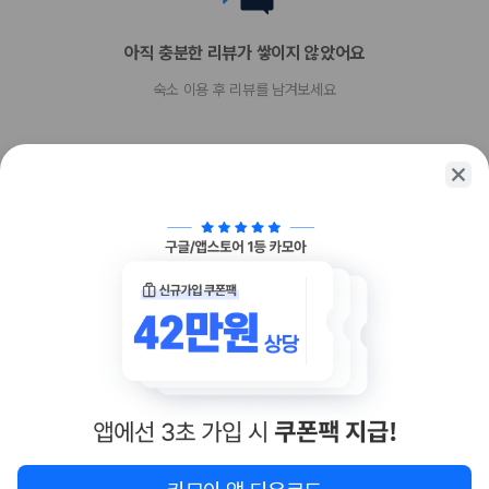
간이/추가 침대 이용 불가
엘리베이터 없음
아직 충분한 리뷰가 쌓이지 않았어요
기타 선택사항
숙소 이용 후 리뷰를 남겨보세요
뷔페 아침 식사 요금: 성인 USD 107.73 ~ 184.8, 어린이 USD 34.65
~ 34.65(대략적인 금액)
공항 셔틀 요금: 차량 1대당 USD 283.5(왕복, 정원 3명)
위 목록에 명시되지 않은 다른 항목이 있을 수 있습니다. 요금 및 보증금은 세전
금액일 수 있으며 변경될 수 있습니다.
현장 결제 유형 및 수단
Visa
함께 가는 친구에게 정보를 공유해보세요
Diners Club
직불카드
현금
American Express
카카오톡
링크복사
JCB International
Mastercard
UnionPay
반려동물
반려동물 허용 최대 무게(1마리당, 파운드 기준) 29
반려동물 허용 최대 무게(1마리당, kg 기준) 13