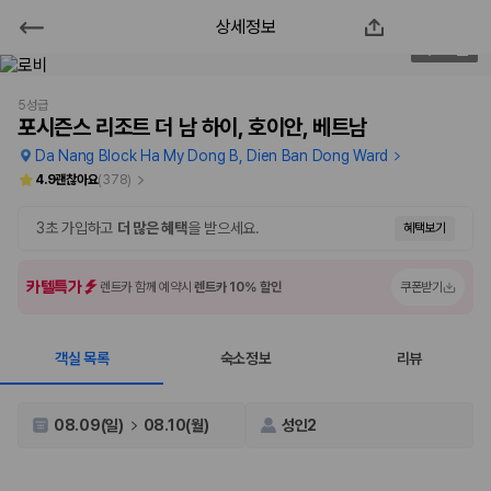
상세정보
포시즌스 리조트 더 남 하이, 호이안,
2
/
129
베트남
5성급
포시즌스 리조트 더 남 하이, 호이안, 베트남
2000만 이용고객이 선택한 제주 렌트카 가격비교 플랫폼
Da Nang Block Ha My Dong B, Dien Ban Dong Ward
4.9
괜찮아요
(
378
)
3초 가입하고
더 많은 혜택
을 받으세요.
혜택보기
카텔특가
렌트카 함께 예약시
렌트카 10% 할인
쿠폰받기
객실 목록
숙소정보
리뷰
제주렌트카 가격비교는 카모아에서 한 번에
08.09(일)
08.10(월)
성인2
제주도 렌트카는 업체마다 차량 가격, 보험 조건, 면책금, 보상 한도, 인수
장소, 취소 규정이 다릅니다. 카모아는 여러 제주 렌트카 업체의 조건을 한