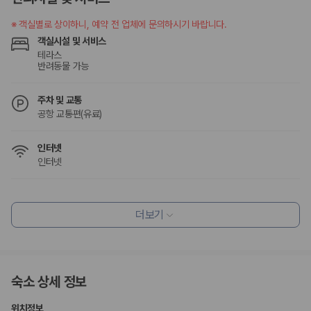
승합차·대형차
단체 여행이나 4인 이상 가족 여행에 적합하며 인원수, 짐 공간, 보
※
객실별로 상이하니, 예약 전 업체에 문의하시기 바랍니다.
험 조건을 함께 확인해야 합니다.
객실시설 및 서비스
테라스
제주렌트카 보험까지 비교해야 진짜 가격비교입
반려동물 가능
니다
주차 및 교통
공항 교통편(유료)
동일한 차량이라도 보험 조건에 따라 실제 부담 금액이 달라질 수 있습니
다. 카모아는 제주 렌트카 가격뿐 아니라 일반자차, 완전자차, 슈퍼자차 조
건을 함께 확인할 수 있도록 돕습니다.
인터넷
인터넷
일반자차:
사고 발생 시 일정 금액의 면책금이 발생할 수 있습니다.
완전자차:
보상 한도 내에서 면책금 부담이 줄어드는 보험 조건입니
다.
식사 및 음료
슈퍼자차:
더 높은 보장 조건을 원하는 사용자에게 적합합니다.
레스토랑
더보기
바비큐 시설
조식가능(유료)
2000만 고객이 선택한 렌트카 가격비교 플랫폼
편의시설
카모아는 제주렌트카부터 국내·해외 렌트카까지 비교할 수 있는 렌트카 가
숙소 상세 정보
격비교 플랫폼입니다.
기념품 가게
테라스
ATM/은행업무
누적 이용 고객수
위치정보