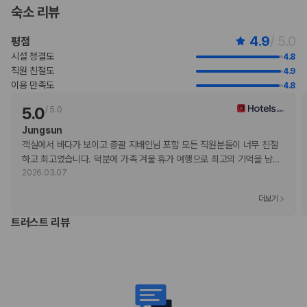
습니다. 명시된 정책은 숙박 시설에서 제공했습니다.
숙소 리뷰
만 17세 미만의 어린이는 패밀리 수영장만 이용할 수 있습니다.
수영장 이용 시간은 07:00 ~ 18:00입니다.
4.9
/ 5.0
평점
등록된 고객만 객실에 허용됩니다.
시설 청결도
4.8
고객의 안전을 위해 모든 거래 시 현금 없이 결제 가능 등의 조치를 시행 중
직원 친절도
4.9
입니다.
이용 만족도
4.8
비대면 체크인, 비대면 체크아웃 서비스를 이용하실 수 있습니다.
5.0
/
5.0
지불 요금
체크인 또는 체크아웃 시 숙박 시설에서 다음 요금을 청구할 수 있습니다(요금에
Jungsun
는 해당 세금이 포함될 수 있음).
객실에서 바다가 보이고 총괄 지배인님 포함 모든 직원분들이 너무 친절
12월 24일 크리스마스 이브 기념 만찬행사(성인 1인 기준): USD 317.63
하고 최고였습니다. 덕분에 가족 겨울 휴가 여행으로 최고의 기억을 남
…
12월 24일 크리스마스 이브 기념 만찬행사(어린이 1인 기준): USD
2026.03.07
159.39(만 5 ~ 12 세)
12월 31일 새해 전야제 디너(성인 1인 기준): USD 438.9
더보기
12월 31일 새해 전야제 디너(어린이 1인 기준): USD 219.45(만 5 ~ 12
트러스트 리뷰
세)
이 숙박 시설에서 제공한 모든 요금 정보가 포함되어 있습니다.
부가 정보
추가 안내사항