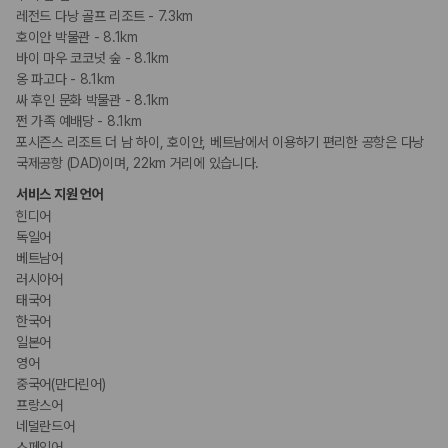
레전드 다낭 골프 리조트 - 7.3km
호이안 박물관 - 8.1km
바이 마우 코코넛 숲 - 8.1km
옹 파고다 - 8.1km
싸 후인 문화 박물관 - 8.1km
쩐 가족 예배당 - 8.1km
포시즌스 리조트 더 남 하이, 호이안, 베트남에서 이용하기 편리한 공항은 다낭
국제공항 (DAD)이며, 22km 거리에 있습니다.
서비스 지원 언어
힌디어
독일어
베트남어
러시아어
태국어
한국어
일본어
영어
중국어(만다린어)
프랑스어
네덜란드어
스페인어