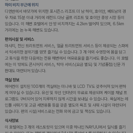
도서관
20,871,562
명
하미 비치 부근에 위치
PC코너
사용자 리뷰
정원
디엔반에서 바닷가에 위치한 포시즌스 리조트 더 남 하이, 호이안, 베트남의 경
175,206
건
우 차로 15분 이내 거리에 레전드 다낭 골프 리조트 및 호이안 중앙 시장 등이
예약 가능 차량
있습니다. 이 해변 호텔에서 안 방 비치까지는 4.2km 떨어져 있으며, 6.5km
리셉션 서비스
67,123
대
거리에는 논 누옥 해변도 있습니다.
전국 렌트카 지점
주차 대행
드라이클리닝/세탁서비스
1,829
개
편의시설 및 서비스
콘시어지 서비스
짐 보관 서비스
마사지, 전신 트리트먼트 서비스, 얼굴 트리트먼트 서비스 등이 제공되는 스파에
제주렌트카 가격비교 자주 묻는 질문
포터/벨보이
서 럭셔리한 분위기를 맘껏 즐기실 수 있습니다. 3 개 야외 수영장에 몸을 담그
다국어 구사 가능 직원
고 휴식을 취한 다음에는 전용 해변에서 여유로움을 즐기셔도 좋습니다. 이 호텔
Q. 제주렌트카 가격비교는 카모아에서 어떻게 하나요?
에는 이 밖에도 콘시어지 서비스, 탁아 서비스(요금 별도) 및 기념품점/신문 가
A. 대여일, 반납일, 인수 지역을 선택하면 제주도 렌트카 업체별 가격, 차종,
웰빙 및 피트니스
판대도 마련되어 있습니다.
보험 조건, 예약 가능 차량을 한 번에 비교할 수 있습니다.
피트니스/헬스시설
Q. 제주 렌트카 최저가는 무엇을 기준으로 비교해야 하나요?
객실 정보
사우나/스파
Q. 제주공항 근처 렌트카도 비교할 수 있나요?
에어컨이 설치된 100개의 객실에는 미니바 및 LCD TV도 갖추어져 있어 편하
Q. 제주 렌트카 가격비교 시 보험도 함께 비교할 수 있나요?
게 머무실 수 있습니다. 유선 및 무선 인터넷이 무료로 제공되며 케이블 채널 프
액티비티
Q. 가족 여행에는 어떤 제주 렌트카를 비교해야 하나요?
로그램도 구비되어 있어 지루하지 않게 시간을 보내실 수 있습니다. 욕실에는 레
윈드서핑
인폴 샤워기 및 고급 세면용품 등을 갖춘 별도의 욕조 및 샤워 시설이 마련되어
근처 등산
제주렌트카 가격비교 주요 링크
농구장
있습니다. 편의 시설/서비스로는 전화 외에 금고 및 책상도 있습니다.
테니스장
서핑
식사정보
제주도 렌트카 실시간 최저가 가격비교
보트투어
이 호텔에는 3 개의 레스토랑이 있으며 이중 하나인 NAYUU에서 일식를 즐기
제주 렌트카 예약
스노쿨링