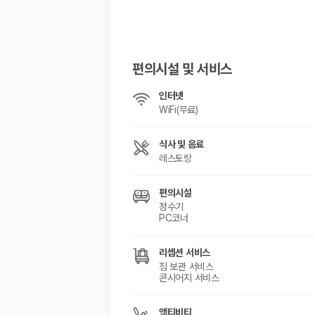
해외 렌트카 가격비교
카모아 사이트맵
편의시설 및 서비스
인터넷
WiFi(무료)
식사 및 음료
레스토랑
편의시설
정수기
PC코너
리셉션 서비스
짐 보관 서비스
콘시어지 서비스
액티비티