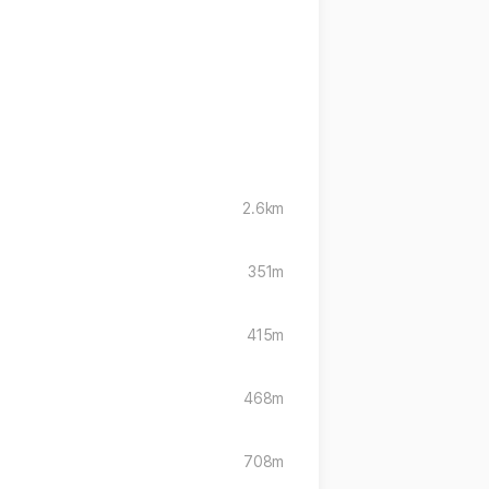
2.6km
351m
415m
468m
708m