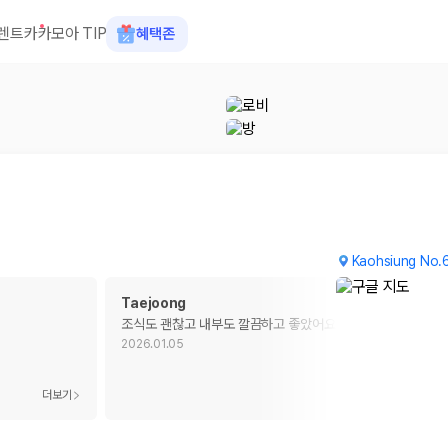
렌트카
카모아 TIP
혜택존
Kaohsiung No.6
Taejoong
조식도 괜찮고 내부도 깔끔하고 좋았어요
2026.01.05
 장소, 취소 규정이 다릅니다. 카모아는 여러 제주 렌트카 업체의 조건을 한
더보기
더보기
을 비교합니다.