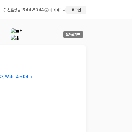
친절상담
1544-5344
마이페이지
로그인
모두보기
7, Wufu 4th Rd.
HYEJEONG
sang
가성비갑 호텔입니다. 함께한 친구들도 다 좋아했어요.
직원분들
2025.12.12
2025.0
 화면에서 비교해 사용자가 자신의 일정과 예산에 맞는 차량을 선택할 수 있도
더보기