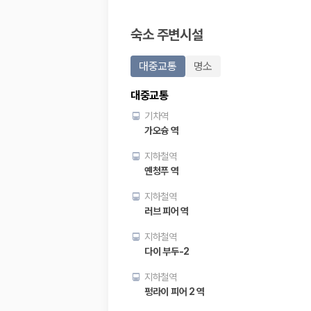
20,871,562
명
사용자 리뷰
숙소 주변시설
175,206
건
예약 가능 차량
67,123
대
대중교통
명소
전국 렌트카 지점
1,829
개
대중교통
제주렌트카 가격비교 자주 묻는 질문
기차역
가오슝 역
Q. 제주렌트카 가격비교는 카모아에서 어떻게 하나요?
지하철역
A. 대여일, 반납일, 인수 지역을 선택하면 제주도 렌트카 업체별 가격, 차종,
옌청푸 역
Q. 제주 렌트카 최저가는 무엇을 기준으로 비교해야 하나요?
Q. 제주공항 근처 렌트카도 비교할 수 있나요?
지하철역
Q. 제주 렌트카 가격비교 시 보험도 함께 비교할 수 있나요?
러브 피어 역
Q. 가족 여행에는 어떤 제주 렌트카를 비교해야 하나요?
지하철역
제주렌트카 가격비교 주요 링크
다이 부두-2
제주도 렌트카 실시간 최저가 가격비교
지하철역
제주 렌트카 예약
펑라이 피어 2 역
국내 렌트카 가격비교