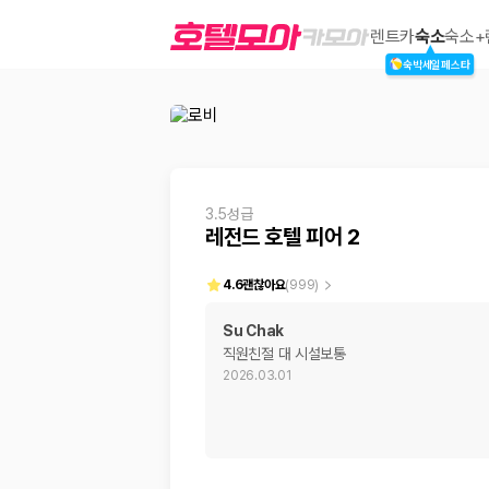
레전드 호텔 피어 2
렌트카
숙소
숙소+
숙박세일페스타
2000만 이용고객이 선택한 제주 렌트카 가격비교 플랫폼
3.5성급
레전드 호텔 피어 2
4.6
괜찮아요
(
999
)
Su Chak
직원친절 대 시설보통
제주렌트카 가격비교는 카모아에서 한 번에
2026.03.01
제주도 렌트카는 업체마다 차량 가격, 보험 조건, 면책금, 보상 한도, 인수
록 돕습니다.
업체별 가격비교:
제주 렌트카 업체별 실시간 예약 가능 차량과 요금