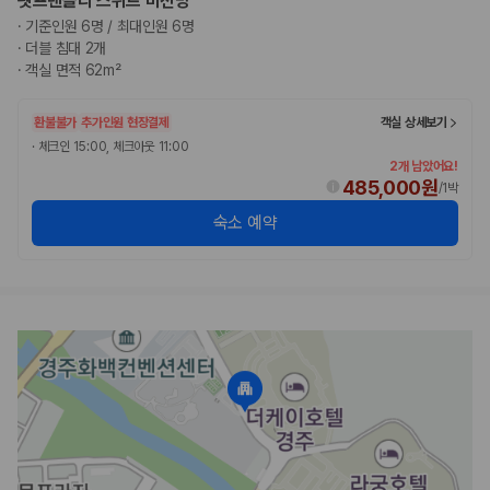
펫프랜들리 스위트 비전망
·
기준인원 6명 / 최대인원 6명
·
더블 침대 2개
·
객실 면적 62m²
환불불가
추가인원 현장결제
객실 상세보기
·
체크인 15:00, 체크아웃 11:00
2개 남았어요!
485,000원
/
1박
숙소 예약