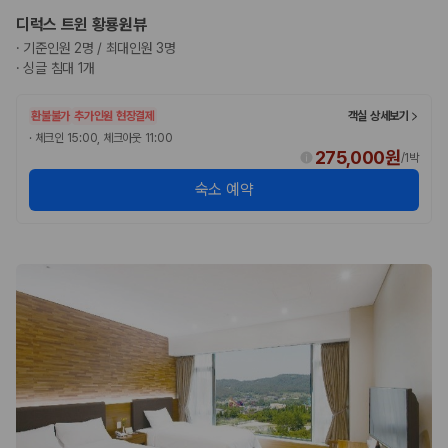
디럭스 트윈 황룡원뷰
·
기준인원 2명 / 최대인원 3명
·
싱글 침대 1개
환불불가
추가인원 현장결제
객실 상세보기
·
체크인 15:00, 체크아웃 11:00
275,000원
/
1박
숙소 예약