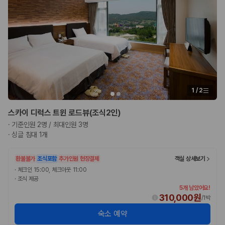
1
/
2
스카이 디럭스 트윈 로드뷰(조식2인)
·
기준인원 2명 / 최대인원 3명
·
싱글 침대 1개
환불불가
조식포함
추가인원 현장결제
객실 상세보기
·
체크인 15:00, 체크아웃 11:00
·
조식 제공
5개 남았어요!
310,000원
/
1박
숙소 예약