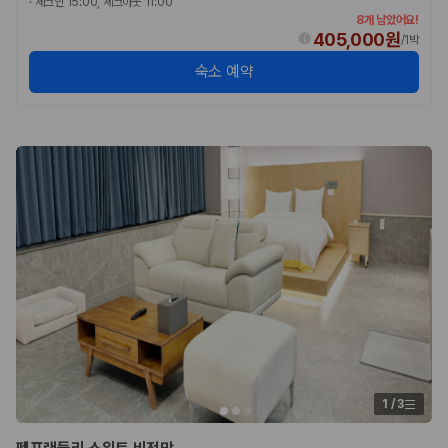
·
체크인 15:00, 체크아웃 11:00
8개 남았어요!
405,000원
/
1박
숙소 예약
1
/
3