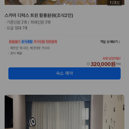
1
/
2
스카이 디럭스 트윈 황룡원뷰(조식2인)
·
기준인원 2명 / 최대인원 3명
·
싱글 침대 1개
환불불가
조식포함
추가인원 현장결제
객실 상세보기
·
체크인 15:00, 체크아웃 11:00
·
조식 제공
4개 남았어요!
320,000원
/
1박
숙소 예약