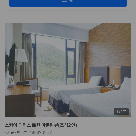
숙소 예약
1
/
1
스카이 디럭스 트윈 마운틴뷰(조식2인)
·
기준인원 2명 / 최대인원 3명