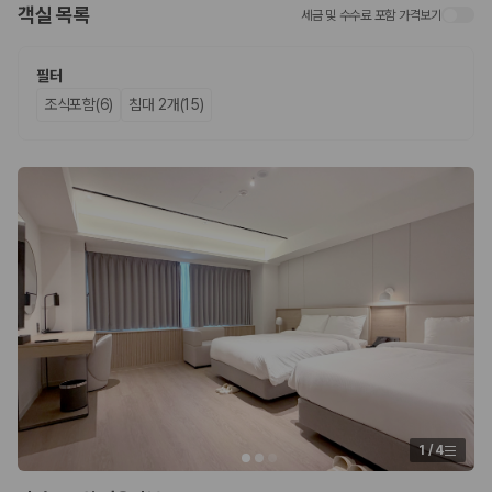
객실 목록
세금 및 수수료 포함 가격보기
업체별 가격비교:
제주 렌트카 업체별 실시간 예약 가능 차량과 요금
을 비교합니다.
차종별 최저가 비교:
경차, 소형, 준중형, 중형, SUV, 승합차 등 여행
필터
인원에 맞는 차종별 가격을 비교합니다.
조식포함(6)
침대 2개(15)
보험 조건 비교:
일반자차, 완전자차, 슈퍼자차의 면책금과 보상 한
도를 비교합니다.
제주공항 인수 조건 비교:
셔틀 이동, 인수 위치, 반납 편의성을 함께
확인합니다.
실시간 예약:
비교 후 원하는 차량을 바로 예약할 수 있습니다.
제주렌트카 실시간 가격비교 바로가기
제주 렌트카를 찾을 때 꼭 비교해야 하는 기준
1. 단순 최저가가 아니라 실제 결제 조건을 비교하세요
제주렌트카 최저가는 차량 기본요금만으로 판단하기 어렵습니다. 보험 포
함 여부, 면책금, 보상 한도, 옵션 비용, 취소 수수료를 함께 확인해야 실제
로 저렴한 차량을 고를 수 있습니다.
1
/
4
2. 보험 조건은 가격만큼 중요합니다