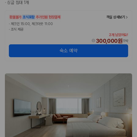
·
싱글 침대 1개
환불불가
조식포함
추가인원 현장결제
객실 상세보기
·
체크인 15:00, 체크아웃 11:00
·
조식 제공
2개 남았어요!
300,000원
/
1박
숙소 예약