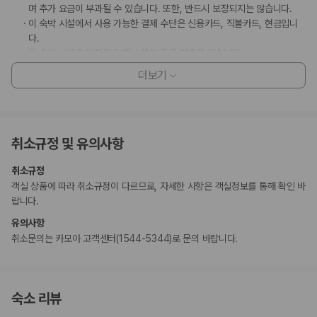
며 추가 요금이 부과될 수 있습니다. 또한, 반드시 보장되지는 않습니다.
이 숙박 시설에서 사용 가능한 결제 수단은 신용카드, 직불카드, 현금입니
다.
이 숙박 시설은 안전을 위해 소화기 등을 갖추고 있습니다.
고객 정책과 문화적 기준이나 규범은 국가 및 숙박 시설에 따라 다를 수 있
더보기
습니다. 명시된 정책은 숙박 시설에서 제공했습니다.
이 숙박 시설의 온천과 사우나는 매달 두 번째 월요일에 운영하지 않습니
다.
계절에 따라 운영되는 수영장은 7월 25일 ~ 8월 24일에 이용 가능합니
취소규정 및 유의사항
다.
수영장 이용 시간은 10:00 ~ 19:00입니다.
취소규정
온천 이용 가능 시간: 06:00 ~ 20:00
객실 상품에 따라 취소규정이 다르므로, 자세한 사항은 객실정보를 통해 확인 바
랍니다.
부가 정보
유의사항
추가 안내사항
취소문의는 카모아 고객센터(1544-5344)로 문의 바랍니다.
엘리베이터 없음
기타 선택사항
뷔페아침 식사 요금: 성인 KRW 32000, 어린이 KRW 24000(대략적인
숙소 리뷰
금액)
간이 침대 이용 요금: 1박 기준, KRW 40000