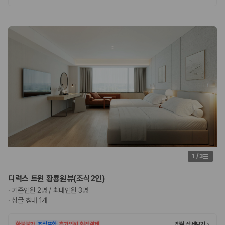
1
/
3
디럭스 트윈 황룡원뷰(조식2인)
·
기준인원 2명 / 최대인원 3명
·
싱글 침대 1개
환불불가
조식포함
추가인원 현장결제
객실 상세보기