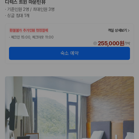
디럭스 트윈 마운틴뷰
완전자차와 슈퍼자차는 업체별 보장 범위가 다를 수 있습니다. 카모아에서
는 제주 렌트카 가격과 함께 보험 조건을 비교해 여행 스타일에 맞는 보장
·
기준인원 2명 / 최대인원 3명
수준을 선택할 수 있습니다.
·
싱글 침대 1개
3. 제주공항 접근성과 셔틀 조건을 함께 확인하세요
환불불가
추가인원 현장결제
객실 상세보기
·
체크인 15:00, 체크아웃 11:00
제주 렌트카는 차량 인수 위치와 셔틀 편의성에 따라 실제 이용 만족도가
255,000원
/
1박
달라집니다. 공항에서 렌트카 사무실까지의 이동 조건을 가격과 함께 비교
하는 것이 좋습니다.
숙소 예약
제주도 렌트카 차종별 가격비교
경차·소형차
혼자 또는 2인 여행에 적합하며 제주 렌트카 최저가를 찾는 사용자
가 가장 먼저 비교하는 차종입니다.
준중형·중형차
커플·친구 여행에서 많이 선택되며 가격과 승차감의 균형이 좋은 차
종입니다.
SUV
가족 여행, 짐이 많은 여행, 장거리 이동에 적합하며 보험 조건과 차
량 연식을 함께 비교하는 것이 좋습니다.
승합차·대형차
단체 여행이나 4인 이상 가족 여행에 적합하며 인원수, 짐 공간, 보