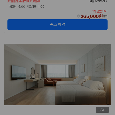
환불불가
추가인원 현장결제
객실 상세보기
·
체크인 15:00, 체크아웃 11:00
5개 남았어요!
265,000원
/
1박
숙소 예약
1
/
3