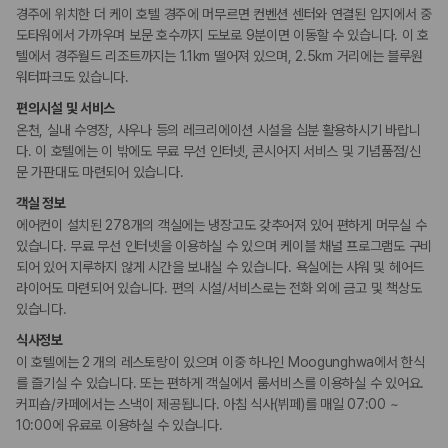
사우나/스파
경주에 위치한 더 케이 호텔 경주에 머무르면 컨벤션 센터와 연결된 입지에서 중
도타워에서 가까우며 보문 호수까지 도보로 9분이면 이동할 수 있습니다. 이 호
액티비티
텔에서 경주월드 리조트까지는 1.1km 떨어져 있으며, 2.5km 거리에는 블루원
수영장
워터파크도 있습니다.
편의시설 및 서비스
키즈
온천, 실내 수영장, 사우나 등의 레크리에이션 시설을 십분 활용하시기 바랍니
어린이 수영장
다. 이 호텔에는 이 밖에도 무료 무선 인터넷, 콘시어지 서비스 및 기념품점/신
문 가판대도 마련되어 있습니다.
비즈니스
객실 정보
연회장
에어컨이 설치된 278개의 객실에는 냉장고도 갖추어져 있어 편하게 머무실 수
비즈니스 센터
컨퍼런스 센터
있습니다. 무료 무선 인터넷을 이용하실 수 있으며 케이블 채널 프로그램도 구비
회의공간
되어 있어 지루하지 않게 시간을 보내실 수 있습니다. 욕실에는 샤워 및 헤어드
라이어도 마련되어 있습니다. 편의 시설/서비스로는 전화 외에 금고 및 책상도
장애인 편의시설
있습니다.
점자 표시
식사정보
휠체어로 이용 가능
이 호텔에는 2 개의 레스토랑이 있으며 이중 하나인 Moogunghwa에서 한식
를 즐기실 수 있습니다. 또는 편하게 객실에서 룸서비스를 이용하실 수 있어요.
흡연 시설
커피숍/카페에서는 스낵이 제공됩니다. 아침 식사(뷔페)를 매일 07:00 ~
금연 숙박 시설
10:00에 유료로 이용하실 수 있습니다.