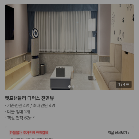
1
/
4
펫프랜들리 디럭스 전면뷰
·
기준인원 4명 / 최대인원 4명
·
더블 침대 2개
·
객실 면적 62m²
환불불가
추가인원 현장결제
객실 상세보기