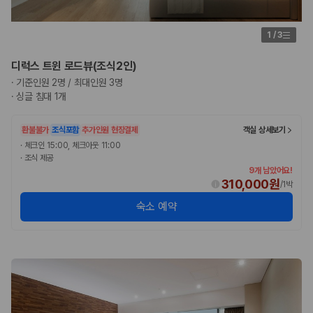
1
/
3
디럭스 트윈 로드뷰(조식2인)
·
기준인원 2명 / 최대인원 3명
·
싱글 침대 1개
환불불가
조식포함
추가인원 현장결제
객실 상세보기
·
체크인 15:00, 체크아웃 11:00
·
조식 제공
9개 남았어요!
310,000원
/
1박
숙소 예약