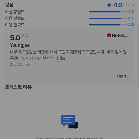
4.0
/ 5.0
평점
수영장 이용 요금: KRW 30000(1인당 1박 기준)
위 목록에 명시되지 않은 다른 항목이 있을 수 있습니다. 요금 및 보증금은 세전
시설 청결도
4.0
금액일 수 있으며 변경될 수 있습니다.
직원 친절도
4.1
이용 만족도
4.0
현장 결제 유형 및 수단
Visa
5.0
/
5.0
직불카드
Youngjae
현금
내부 리모델링을 최근에 해서 그런지 깨끗하고 모던합니다. 바로 앞에 황
Mastercard
룡원이 있어서 사진 한장 찍었네요
반려동물
2026.05.05
반려동물 동반 불가
더보기
트러스트 리뷰