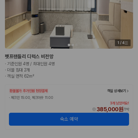
1
/
4
펫프랜들리 디럭스 비전망
·
기준인원 4명 / 최대인원 4명
·
더블 침대 2개
·
객실 면적 62m²
환불불가
추가인원 현장결제
객실 상세보기
·
체크인 15:00, 체크아웃 11:00
3개 남았어요!
385,000원
/
1박
숙소 예약