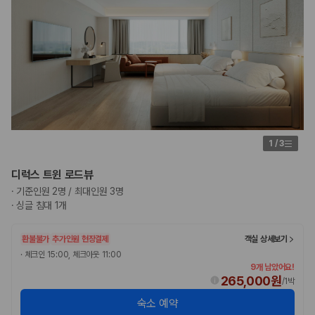
175,206
건
예약 가능 차량
67,123
대
전국 렌트카 지점
1,829
개
제주렌트카 가격비교 자주 묻는 질문
Q. 제주렌트카 가격비교는 카모아에서 어떻게 하나요?
A. 대여일, 반납일, 인수 지역을 선택하면 제주도 렌트카 업체별 가격, 차종,
1
/
3
보험 조건, 예약 가능 차량을 한 번에 비교할 수 있습니다.
Q. 제주 렌트카 최저가는 무엇을 기준으로 비교해야 하나요?
디럭스 트윈 로드뷰
Q. 제주공항 근처 렌트카도 비교할 수 있나요?
Q. 제주 렌트카 가격비교 시 보험도 함께 비교할 수 있나요?
·
기준인원 2명 / 최대인원 3명
Q. 가족 여행에는 어떤 제주 렌트카를 비교해야 하나요?
·
싱글 침대 1개
제주렌트카 가격비교 주요 링크
환불불가
추가인원 현장결제
객실 상세보기
·
체크인 15:00, 체크아웃 11:00
제주도 렌트카 실시간 최저가 가격비교
9개 남았어요!
제주 렌트카 예약
265,000원
/
1박
국내 렌트카 가격비교
숙소 예약
해외 렌트카 가격비교