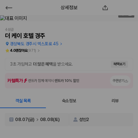
상세정보
더 케이 호텔 경주
2
/
59
2000만 이용고객이 선택한 제주 렌트카 가격비교 플랫폼
4성급
더 케이 호텔 경주
경상북도 경주시 엑스포로 45
4.0
괜찮아요
(
971
)
3초 가입하고
더 많은 혜택
을 받으세요.
혜택보기
카텔특가
렌트카 함께 예약시
렌트카 10% 할인
쿠폰받기
객실 목록
숙소정보
리뷰
제주렌트카 가격비교는 카모아에서 한 번에
제주도 렌트카는 업체마다 차량 가격, 보험 조건, 면책금, 보상 한도, 인수
08.07(금)
08.08(토)
성인2
장소, 취소 규정이 다릅니다. 카모아는 여러 제주 렌트카 업체의 조건을 한
화면에서 비교해 사용자가 자신의 일정과 예산에 맞는 차량을 선택할 수 있
도록 돕습니다.