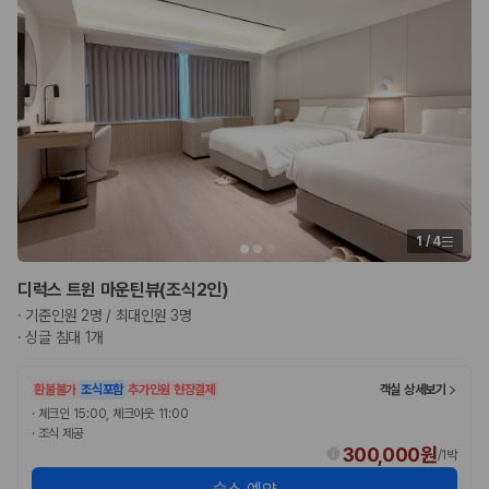
1
/
4
디럭스 트윈 마운틴뷰(조식2인)
·
기준인원 2명 / 최대인원 3명
·
싱글 침대 1개
환불불가
조식포함
추가인원 현장결제
객실 상세보기
·
체크인 15:00, 체크아웃 11:00
·
조식 제공
300,000원
/
1박