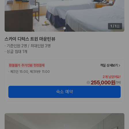
험 조건을 함께 확인해야 합니다.
제주렌트카 보험까지 비교해야 진짜 가격비교입
니다
1
/
1
동일한 차량이라도 보험 조건에 따라 실제 부담 금액이 달라질 수 있습니
스카이 디럭스 트윈 마운틴뷰
다. 카모아는 제주 렌트카 가격뿐 아니라 일반자차, 완전자차, 슈퍼자차 조
·
기준인원 2명 / 최대인원 3명
건을 함께 확인할 수 있도록 돕습니다.
·
싱글 침대 1개
일반자차:
사고 발생 시 일정 금액의 면책금이 발생할 수 있습니다.
완전자차:
보상 한도 내에서 면책금 부담이 줄어드는 보험 조건입니
환불불가
추가인원 현장결제
객실 상세보기
다.
·
체크인 15:00, 체크아웃 11:00
슈퍼자차:
더 높은 보장 조건을 원하는 사용자에게 적합합니다.
2개 남았어요!
255,000원
/
1박
2000만 고객이 선택한 렌트카 가격비교 플랫폼
숙소 예약
카모아는 제주렌트카부터 국내·해외 렌트카까지 비교할 수 있는 렌트카 가
격비교 플랫폼입니다.
누적 이용 고객수
20,871,562
명
사용자 리뷰