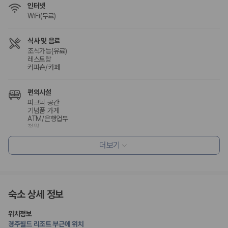
인터넷
WiFi(무료)
식사 및 음료
조식가능(유료)
레스토랑
커피숍/카페
편의시설
피크닉 공간
기념품 가게
ATM/은행업무
정원
더보기
리셉션 서비스
콘시어지 서비스
포터/벨보이
짐 보관 서비스
드라이클리닝/세탁서비스
숙소 상세 정보
웰빙 및 피트니스
위치정보
피트니스/헬스시설
경주월드 리조트 부근에 위치