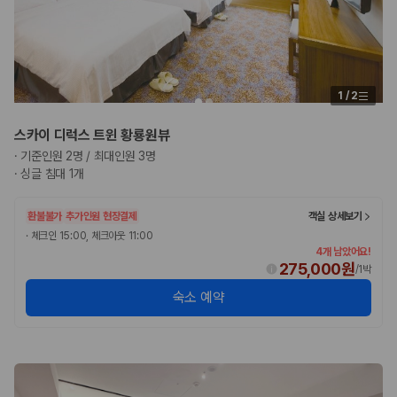
1
/
2
스카이 디럭스 트윈 황룡원뷰
·
기준인원 2명 / 최대인원 3명
·
싱글 침대 1개
환불불가
추가인원 현장결제
객실 상세보기
·
체크인 15:00, 체크아웃 11:00
4개 남았어요!
275,000원
/
1박
숙소 예약