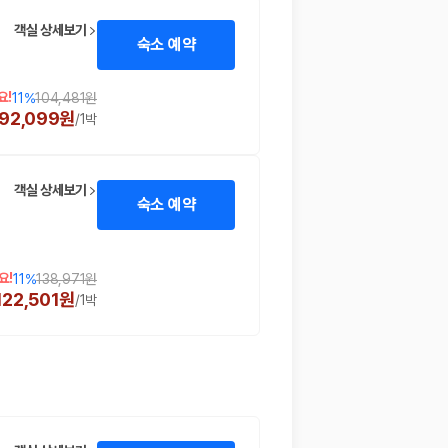
객실 상세보기
숙소 예약
요!
11
%
104,481원
92,099원
/
1박
객실 상세보기
숙소 예약
 함께 확인할 수 있도록 돕습니다.
요!
11
%
138,971원
122,501원
/
1박