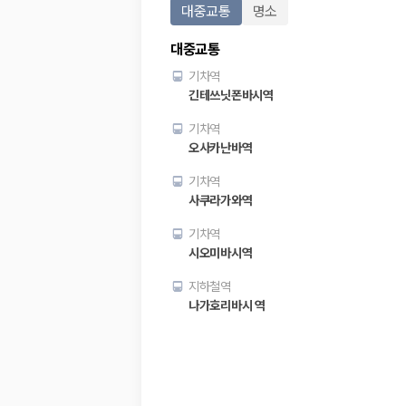
대중교통
명소
대중교통
기차역
긴테쓰닛폰바시역
기차역
오사카난바역
기차역
사쿠라가와역
기차역
시오미바시역
지하철역
나가호리바시 역