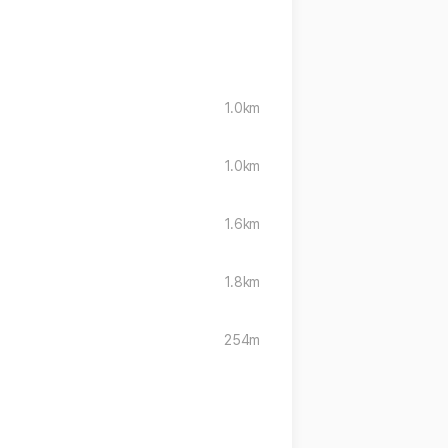
1.0km
1.0km
1.6km
1.8km
254m