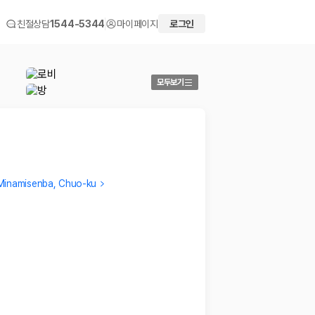
친절상담
1544-5344
마이페이지
로그인
모두보기
Minamisenba, Chuo-ku
eunkeong
Sang
다 너무 좋았는데 방크기가 작아서 캐리어 펼치면 꽉차서 이동
There a
이 조금 불편했어요ㅠㅠ 냉장고문 못염ㅠㅠ 그거 빼고는 혼
…
2023.0
2023.12.14
 화면에서 비교해 사용자가 자신의 일정과 예산에 맞는 차량을 선택할 수 있도
더보기