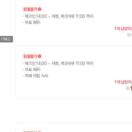
환불불가
가 가장 먼저 비교하는 차종입니다.
·
체크인 14:00 ~ 자정, 체크아웃 11:00 까지
·
무료 WiFi
종입니다.
1개 남았어
량 연식을 함께 비교하는 것이 좋습니다.
1
/
10
험 조건을 함께 확인해야 합니다.
환불불가
니다
·
체크인 14:00 ~ 자정, 체크아웃 11:00 까지
·
무료 WiFi
 카모아는 제주 렌트카 가격뿐 아니라 일반자차, 완전자차, 슈퍼자차 조건을
·
뷔페 아침 식사
1개 남았어
다.
격비교 플랫폼입니다.