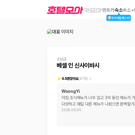
베셀 인 신사이바시
렌트카
숙소
숙소+
숙박세일페스타
2000만 이용고객이 선택한 제주 렌트카 가격비교 플랫폼
4성급
베셀 인 신사이바시
4.5
괜찮아요
(
476
)
WoongYi
아침 조식메뉴가 너무 없고 3박 동안 메뉴가 
제주렌트카 가격비교는 카모아에서 한 번에
다양하고 매일 다른 메뉴가 나왔으면 완벽할
2026.05.05
제주도 렌트카는 업체마다 차량 가격, 보험 조건, 면책금, 보상 한도, 인수
록 돕습니다.
업체별 가격비교:
제주 렌트카 업체별 실시간 예약 가능 차량과 요금