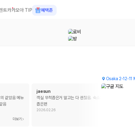
렌트카
카모아 TIP
혜택존
Osaka 2-12-11 
jaesun
거의 같았음 메뉴
객실 무척좁은거 말고는 다 괜찮음. 숙소가 일본 치고도 매우
거같음
좁은편
2026.02.26
 장소, 취소 규정이 다릅니다. 카모아는 여러 제주 렌트카 업체의 조건을 한
더보기
더보기
을 비교합니다.