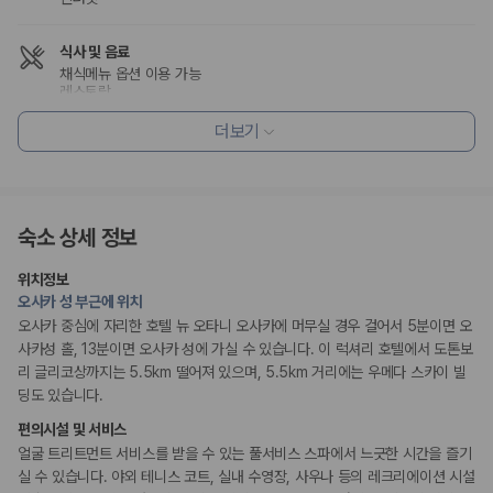
175,206
건
예약 가능 차량
67,123
대
식사 및 음료
전국 렌트카 지점
채식메뉴 옵션 이용 가능
레스토랑
1,829
개
조식 제공
조식가능(유료)
더보기
제주렌트카 가격비교 자주 묻는 질문
커피숍/카페
Q. 제주렌트카 가격비교는 카모아에서 어떻게 하나요?
편의시설
A. 대여일, 반납일, 인수 지역을 선택하면 제주도 렌트카 업체별 가격, 차종,
기념품 가게
보험 조건, 예약 가능 차량을 한 번에 비교할 수 있습니다.
숙소 상세 정보
시설 내 쇼핑몰
Q. 제주 렌트카 최저가는 무엇을 기준으로 비교해야 하나요?
엘리베이터
시설 내 미술관
Q. 제주공항 근처 렌트카도 비교할 수 있나요?
위치정보
Q. 제주 렌트카 가격비교 시 보험도 함께 비교할 수 있나요?
오사카 성 부근에 위치
Q. 가족 여행에는 어떤 제주 렌트카를 비교해야 하나요?
오사카 중심에 자리한 호텔 뉴 오타니 오사카에 머무실 경우 걸어서 5분이면 오
리셉션 서비스
사카성 홀, 13분이면 오사카 성에 가실 수 있습니다. 이 럭셔리 호텔에서 도톤보
리무진 또는 타운카 서비스 이용가능
제주렌트카 가격비교 주요 링크
포터/벨보이
리 글리코상까지는 5.5km 떨어져 있으며, 5.5km 거리에는 우메다 스카이 빌
다국어 구사 가능 직원
딩도 있습니다.
콘시어지 서비스
제주도 렌트카 실시간 최저가 가격비교
짐 보관 서비스
편의시설 및 서비스
제주 렌트카 예약
드라이클리닝/세탁서비스
얼굴 트리트먼트 서비스를 받을 수 있는 풀서비스 스파에서 느긋한 시간을 즐기
국내 렌트카 가격비교
해외 렌트카 가격비교
실 수 있습니다. 야외 테니스 코트, 실내 수영장, 사우나 등의 레크리에이션 시설
웰빙 및 피트니스