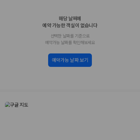
업체별 가격비교:
제주 렌트카 업체별 실시간 예약 가능 차량과 요금
을 비교합니다.
해당 날짜에
차종별 최저가 비교:
경차, 소형, 준중형, 중형, SUV, 승합차 등 여행
인원에 맞는 차종별 가격을 비교합니다.
예약 가능한 객실이 없습니다
보험 조건 비교:
일반자차, 완전자차, 슈퍼자차의 면책금과 보상 한
선택한 날짜를 기준으로
도를 비교합니다.
제주공항 인수 조건 비교:
셔틀 이동, 인수 위치, 반납 편의성을 함께
예약가능 날짜를 확인해보세요
확인합니다.
실시간 예약:
비교 후 원하는 차량을 바로 예약할 수 있습니다.
예약가능 날짜 보기
제주렌트카 실시간 가격비교 바로가기
제주 렌트카를 찾을 때 꼭 비교해야 하는 기준
1. 단순 최저가가 아니라 실제 결제 조건을 비교하세요
제주렌트카 최저가는 차량 기본요금만으로 판단하기 어렵습니다. 보험 포
함 여부, 면책금, 보상 한도, 옵션 비용, 취소 수수료를 함께 확인해야 실제
로 저렴한 차량을 고를 수 있습니다.
2. 보험 조건은 가격만큼 중요합니다