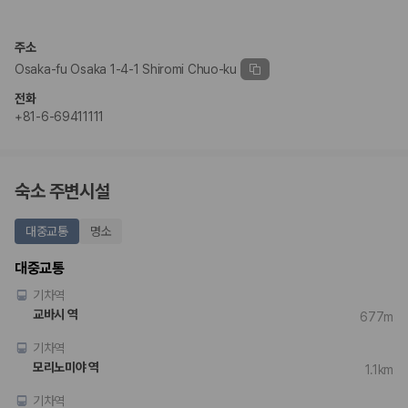
완전자차와 슈퍼자차는 업체별 보장 범위가 다를 수 있습니다. 카모아에서
는 제주 렌트카 가격과 함께 보험 조건을 비교해 여행 스타일에 맞는 보장
수준을 선택할 수 있습니다.
주소
Osaka-fu Osaka 1-4-1 Shiromi Chuo-ku
3. 제주공항 접근성과 셔틀 조건을 함께 확인하세요
전화
제주 렌트카는 차량 인수 위치와 셔틀 편의성에 따라 실제 이용 만족도가
+81-6-69411111
달라집니다. 공항에서 렌트카 사무실까지의 이동 조건을 가격과 함께 비교
하는 것이 좋습니다.
제주도 렌트카 차종별 가격비교
숙소 주변시설
경차·소형차
대중교통
명소
혼자 또는 2인 여행에 적합하며 제주 렌트카 최저가를 찾는 사용자
가 가장 먼저 비교하는 차종입니다.
대중교통
준중형·중형차
기차역
커플·친구 여행에서 많이 선택되며 가격과 승차감의 균형이 좋은 차
종입니다.
교바시 역
677m
SUV
기차역
가족 여행, 짐이 많은 여행, 장거리 이동에 적합하며 보험 조건과 차
량 연식을 함께 비교하는 것이 좋습니다.
모리노미야 역
1.1km
승합차·대형차
단체 여행이나 4인 이상 가족 여행에 적합하며 인원수, 짐 공간, 보
기차역