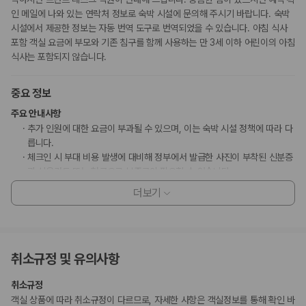
인 메일에 나와 있는 연락처 정보로 숙박 시설에 문의해 주시기 바랍니다. 숙박
시설에서 제공한 정보는 자동 번역 도구로 번역되었을 수 있습니다. 아침 식사
포함 객실 요금에 부모와 기존 침구를 함께 사용하는 만 3세 이하 어린이의 아침
식사는 포함되지 않습니다.
중요 정보
주요 안내사항
추가 인원에 대한 요금이 부과될 수 있으며, 이는 숙박 시설 정책에 따라 다
릅니다.
체크인 시 부대 비용 발생에 대비해 정부에서 발급한 사진이 부착된 신분증
과 신용카드 또는 현금으로 보증금이 필요할 수 있습니다.
특별 요청 사항은 체크인 시 이용 상황에 따라 제공 여부가 달라질 수 있으
더보기
며 추가 요금이 부과될 수 있습니다. 또한, 반드시 보장되지는 않습니다.
동일한 숙박 날짜로 동일한 숙박 시설의 객실을 8개 넘게 예약하는 단체 예
약에는 특별 취소 정책 또는 요금이 부과될 수 있습니다.
이 숙박 시설에서 사용 가능한 결제 수단은 신용카드, 현금입니다.
취소규정 및 유의사항
현금 없이 결제 옵션을 이용하실 수 있습니다.
이 숙박 시설은 안전을 위해 소화기, 연기 감지기 등을 갖추고 있습니다.
취소규정
고객 정책과 문화적 기준이나 규범은 국가 및 숙박 시설에 따라 다를 수 있
객실 상품에 따라 취소규정이 다르므로, 자세한 사항은 객실정보를 통해 확인 바
습니다. 명시된 정책은 숙박 시설에서 제공했습니다.