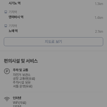
험 조건을 함께 확인해야 합니다.
시기노 역
1.3km
제주렌트카 보험까지 비교해야 진짜 가격비교입
기차역
덴마바시 역
1.4km
니다
기차역
동일한 차량이라도 보험 조건에 따라 실제 부담 금액이 달라질 수 있습니
노에 역
2.1km
다. 카모아는 제주 렌트카 가격뿐 아니라 일반자차, 완전자차, 슈퍼자차 조
건을 함께 확인할 수 있도록 돕습니다.
지도로 보기
일반자차:
사고 발생 시 일정 금액의 면책금이 발생할 수 있습니다.
완전자차:
보상 한도 내에서 면책금 부담이 줄어드는 보험 조건입니
다.
편의시설 및 서비스
슈퍼자차:
더 높은 보장 조건을 원하는 사용자에게 적합합니다.
주차 및 교통
2000만 고객이 선택한 렌트카 가격비교 플랫폼
자전거 보관소
공항 교통편(유료)
주차시설 보유
카모아는 제주렌트카부터 국내·해외 렌트카까지 비교할 수 있는 렌트카 가
셔틀 운영(유료)
격비교 플랫폼입니다.
누적 이용 고객수
인터넷
20,871,562
명
WiFi(무료)
사용자 리뷰
인터넷