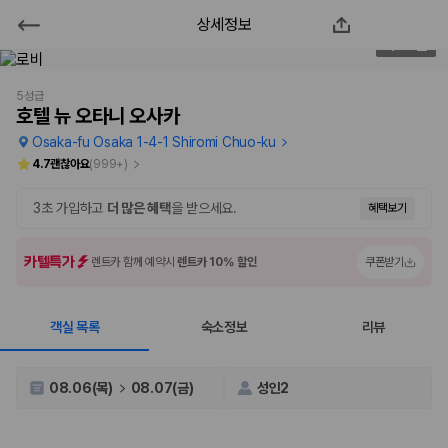
상세정보
호텔 뉴 오타니 오사카
2
/
145
2000만 이용고객이 선택한 제주 렌트카 가격비교 플랫폼
5성급
호텔 뉴 오타니 오사카
Osaka-fu Osaka 1-4-1 Shiromi Chuo-ku
4.7
괜찮아요
(
999+
)
3초 가입하고
더 많은 혜택
을 받으세요.
혜택보기
카텔특가
렌트카 함께 예약시
렌트카 10% 할인
쿠폰받기
객실 목록
숙소정보
리뷰
제주렌트카 가격비교는 카모아에서 한 번에
제주도 렌트카는 업체마다 차량 가격, 보험 조건, 면책금, 보상 한도, 인수
08.06(목)
08.07(금)
성인2
장소, 취소 규정이 다릅니다. 카모아는 여러 제주 렌트카 업체의 조건을 한
화면에서 비교해 사용자가 자신의 일정과 예산에 맞는 차량을 선택할 수 있
도록 돕습니다.