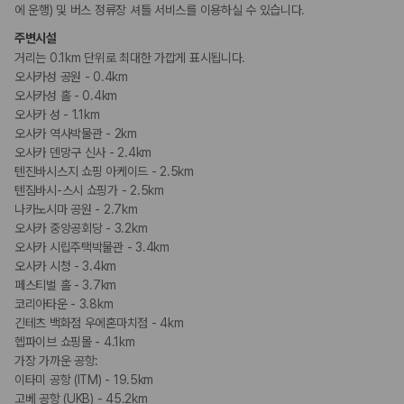
에 운행) 및 버스 정류장 셔틀 서비스를 이용하실 수 있습니다.
흡연 시설
주변시설
지정 흡연 구역
거리는 0.1km 단위로 최대한 가깝게 표시됩니다.
오사카성 공원 - 0.4km
오사카성 홀 - 0.4km
오사카 성 - 1.1km
오사카 역사박물관 - 2km
오사카 덴망구 신사 - 2.4km
텐진바시스지 쇼핑 아케이드 - 2.5km
텐짐바시-스시 쇼핑가 - 2.5km
나카노시마 공원 - 2.7km
오사카 중앙공회당 - 3.2km
오사카 시립주택박물관 - 3.4km
오사카 시청 - 3.4km
페스티벌 홀 - 3.7km
코리아타운 - 3.8km
긴테츠 백화점 우에혼마치점 - 4km
헵파이브 쇼핑몰 - 4.1km
가장 가까운 공항:
이타미 공항 (ITM) - 19.5km
고베 공항 (UKB) - 45.2km