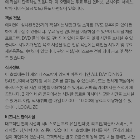
카모아 사이트맵
에 확실히 만족하실 것입니다. 이 호텔에는 무료 무선 인터넷, 콘시어지 서비스,
피트니스/헬스시설
탁아 서비스(요금 별도) 등도 마련되어 있습니다.
사우나/스파
객실 정보
에어컨이 설치된 525개의 객실에는 냉장고 및 스마트 TV도 갖추어져 있어 편
액티비티
하게 머무실 수 있습니다. 무료 유선 인터넷을 이용하실 수 있으며 디지털 채널
테니스장
자전거 대여
프로그램, DVD 플레이어도 구비되어 있어 지루하지 않게 시간을 보내실 수 있
보트투어
습니다. 샤워기가 달린 욕조 시설을 갖춘 전용 욕실에는 레인폴 샤워기 및 무료
수영장
세면용품도 마련되어 있습니다. 편의 시설/서비스로는 전화 외에 금고 및 책상
도 있습니다.
키즈
식사정보
유모차
돌봄 서비스
이 호텔에는 11 개의 레스토랑이 있으며 이중 하나인 ALL DAY DINING
SATSUKI에서 현지 및 세계 요리를 즐기실 수 있습니다. 또는 편하게 객실에서
룸서비스(이용 시간 제한)를 이용하실 수 있어요. 커피숍/카페에서는 스낵이 제
비즈니스
공됩니다. 2 개의 바/라운지에서는 시원한 음료를 마시며 느긋한 시간을 보내실
회의공간
연회장
수 있어요. 아침 식사(뷔페)를 매일 07:00 ~ 10:00에 유료로 이용하실 수 있
습니다. LOCALIZE
장애인 편의시설
비즈니스 편의시설
휠체어로 이용가능한 주차장
대표적인 편의 시설과 서비스로는 무료 유선 인터넷, 리무진/타운카 서비스, 드
휠체어 이용 가능 화장실
라이클리닝/세탁 서비스 등이 있습니다. 이 호텔에는 행사를 위한 17개의 회의
휠체어로 이용 가능
실이 마련되어 있습니다. 고객께서는 별도 요금으로 왕복 공항 셔틀(정해진 시간