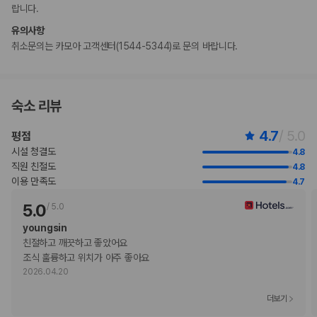
랍니다.
수영장 요금(옵션)은 입장 1회 기준 1인당 JPY 5,000 ~ 6,000입니다.
명시된 수영장 요금(옵션)은 수영장 이용 시 만 13세 이상 고객에게 적용됩
유의사항
니다. 만 4~12세 어린이의 수영장 요금은 입장 1회 기준 1인당 JPY
취소문의는 카모아 고객센터(1544-5344)로 문의 바랍니다.
2,000입니다. 만 0~3세 어린이는 무료로 이용할 수 있습니다. 자세한 내
용은 숙박 시설에 문의해 주시기 바랍니다.
수영장 구역을 이용하는 고객의 편의를 위해 몸에 문신이 있는 경우 시즌별
운영 야외 수영장을 이용하실 수 없습니다.
숙소 리뷰
이 숙박 시설에서 만 0~3세 어린이는 수영장에서 방수 바지를 착용해야 합
니다.
4.7
/ 5.0
평점
야간 수영장 이용 시간은 18:30 ~ 22:00이며, 만 18세 이상 고객만 예약
시설 청결도
4.8
을 통해 이용하실 수 있습니다.
직원 친절도
4.8
수영장 이용 시간은 정오 ~ 18:00입니다.
이용 만족도
4.7
만 3 세 이하 아동은 부모 또는 보호자와 같은 객실에서 침구를 추가하지
않고 이용할 경우 무료로 숙박할 수 있습니다(등록된 성인 1명당 1명).
5.0
/
5.0
이용 상황에 따라 객실 연결이 가능하며, 예약 확인 메일에 나와 있는 번호
youngsin
로 숙박 시설에 직접 연락하여 요청하실 수 있습니다.
친절하고 깨끗하고 좋았어요

일본 후생노동성은 모든 외국인 방문자가 여관, 호텔, 모텔 등의 모든 숙박
조식 훌륭하고 위치가 아주 좋아요
시설에 투숙할 때 여권 번호와 국적을 제출하도록 요구하고 있습니다. 또
2026.04.20
한, 숙박 시설의 소유주는 제출된 모든 투숙객의 여권을 복사하고 해당 복
사본을 보관해야 합니다.
더보기
이 숙박 시설은 자동차 없이도 이용 가능합니다.