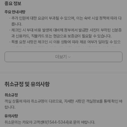
중요 정보
주요 안내사항
추가 인원에 대한 요금이 부과될 수 있으며, 이는 숙박 시설 정책에 따라 다
릅니다.
체크인 시 부대 비용 발생에 대비해 정부에서 발급한 사진이 부착된 신분증
과 신용카드, 직불카드 또는 현금으로 보증금이 필요할 수 있습니다.
특별 요청 사항은 체크인 시 이용 상황에 따라 제공 여부가 달라질 수 있으
며 추가 요금이 부과될 수 있습니다. 또한, 반드시 보장되지는 않습니다.
이 숙박 시설에서는 신용카드로 결제하실 수 있습니다.
더보기
이 숙박 시설은 안전을 위해 소화기, 연기 감지기, 보안 시스템, 구급상자 등
을 갖추고 있습니다.
부가 정보
취소규정 및 유의사항
추가 안내사항
취소규정
간이/추가 침대 이용 불가
객실 상품에 따라 취소규정이 다르므로, 자세한 사항은 객실정보를 통해 확인 바
현장 결제 유형 및 수단
랍니다.
Visa
유의사항
Mastercard
취소문의는 카모아 고객센터(1544-5344)로 문의 바랍니다.
반려동물