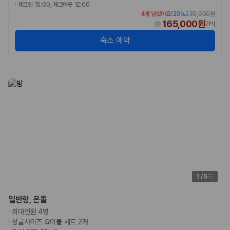
·
체크인 15:00, 체크아웃 12:00
4개 남았어요!
29
%
235,000원
165,000원
/
1박
숙소 예약
1
/
5
일반형, 온돌
·
최대인원 4명
·
싱글사이즈 요이불 세트 2개