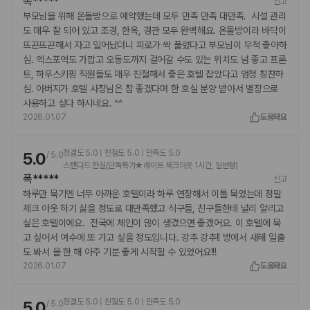
폭*****
신고
부모님을 위해 온돌방으로 예약했는데 모두 만족 만족 대만족. 시설 관리
도 매우 잘 되어 있고 조경, 한옥, 경관 모두 완벽해요. 온돌방이라 바닥이
뜨끈뜨끈해서 자고 일어났더니 피로가 싹 풀렸다고 부모님이 무척 좋아하
심. 엑스포역도 가깝고 오동도까지 걸어갈 수도 있는 위치도 넘 좋고 프론
트, 하우스키핑 직원들도 매우 친절해서 좋은 호텔 잡았다고 엄청 칭찬하
심. 아버지가 호텔 사장님은 참 좋겠다며 한 호실 분양 받아서 별장으로
사용하고 싶다 하시네요. ^^
2026.01.07
도움돼요
청결도 5.0 | 친절도 5.0 | 만족도 5.0
5.0
/
5.0
스탠다드 한실(단독특가★레이트 체크아웃 1시간, 일반형)
폭*****
신고
하루만 묵기엔 너무 아까운 호텔이라 하루 연장해서 이틀 묵었는데 정말
체크 아웃 하기 싫을 정도로 대만족했고 식구들, 친구들한테 널리 알리고
싶은 호텔이에요. 전국에 체인이 많이 생겼으면 좋겠어요. 이 호텔에 묵
고 싶어서 여수에 또 가고 싶을 정도입니다. 강추 강추!! 방에서 새해 일출
도 봐서 올 한 해 아주 기분 좋게 시작할 수 있었어요!!!
2026.01.07
도움돼요
청결도 5.0 | 친절도 5.0 | 만족도 5.0
5.0
/
5.0