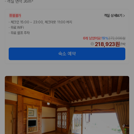
·
객실 면적 36m²
환불불가
객실 상세보기
·
체크인 15:00 ~ 23:00, 체크아웃 11:00 까지
·
무료 WiFi
·
무료 셀프 주차
6개 남았어요!
19
%
272,996원
218,923원
/
1박
숙소 예약