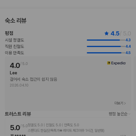
반려동물 동반 불가
숙소 리뷰
4.5
/ 5.0
평점
시설 청결도
4.3
직원 친절도
4.4
이용 만족도
4.5
4.0
/
5.0
Lee
걸어서 숙소 접근이 쉽지 않음
2026.04.10
더보기
트러스트 리뷰
평점 높은순
청결도 5.0 | 친절도 5.0 | 만족도 5.0
5.0
/
5.0
스탠다드 한실(단독특가★레이트 체크아웃 1시간, 일반형)