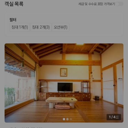
객실 목록
세금 및 수수료 포함 가격보기
업체별 가격비교:
제주 렌트카 업체별 실시간 예약 가능 차량과 요금
을 비교합니다.
차종별 최저가 비교:
경차, 소형, 준중형, 중형, SUV, 승합차 등 여행
필터
인원에 맞는 차종별 가격을 비교합니다.
침대 1개(1)
침대 2개(3)
오션뷰(1)
보험 조건 비교:
일반자차, 완전자차, 슈퍼자차의 면책금과 보상 한
도를 비교합니다.
제주공항 인수 조건 비교:
셔틀 이동, 인수 위치, 반납 편의성을 함께
확인합니다.
실시간 예약:
비교 후 원하는 차량을 바로 예약할 수 있습니다.
제주렌트카 실시간 가격비교 바로가기
제주 렌트카를 찾을 때 꼭 비교해야 하는 기준
1. 단순 최저가가 아니라 실제 결제 조건을 비교하세요
제주렌트카 최저가는 차량 기본요금만으로 판단하기 어렵습니다. 보험 포
함 여부, 면책금, 보상 한도, 옵션 비용, 취소 수수료를 함께 확인해야 실제
로 저렴한 차량을 고를 수 있습니다.
1
/
4
2. 보험 조건은 가격만큼 중요합니다