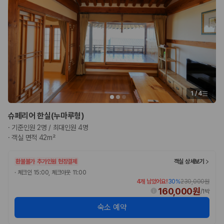
175,206
건
예약 가능 차량
67,123
대
전국 렌트카 지점
1,829
개
제주렌트카 가격비교 자주 묻는 질문
Q. 제주렌트카 가격비교는 카모아에서 어떻게 하나요?
1
/
4
A. 대여일, 반납일, 인수 지역을 선택하면 제주도 렌트카 업체별 가격, 차종,
보험 조건, 예약 가능 차량을 한 번에 비교할 수 있습니다.
Q. 제주 렌트카 최저가는 무엇을 기준으로 비교해야 하나요?
슈페리어 한실(누마루형)
Q. 제주공항 근처 렌트카도 비교할 수 있나요?
·
기준인원 2명 / 최대인원 4명
Q. 제주 렌트카 가격비교 시 보험도 함께 비교할 수 있나요?
·
객실 면적 42m²
Q. 가족 여행에는 어떤 제주 렌트카를 비교해야 하나요?
환불불가
추가인원 현장결제
객실 상세보기
제주렌트카 가격비교 주요 링크
·
체크인 15:00, 체크아웃 11:00
4개 남았어요!
30
%
230,000원
제주도 렌트카 실시간 최저가 가격비교
160,000원
/
1박
제주 렌트카 예약
국내 렌트카 가격비교
숙소 예약
해외 렌트카 가격비교