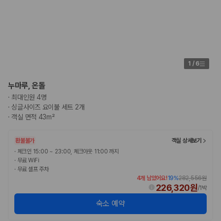
1
/
6
누마루, 온돌
·
최대인원 4명
·
싱글사이즈 요이불 세트 2개
·
객실 면적 43m²
환불불가
객실 상세보기
·
체크인 15:00 ~ 23:00, 체크아웃 11:00 까지
·
무료 WiFi
·
무료 셀프 주차
4개 남았어요!
19
%
282,556원
226,320원
/
1박
숙소 예약