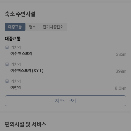
숙소 주변시설
대중교통
명소
전기차충전소
대중교통
기차역
여수 엑스포역
383m
기차역
여수엑스포역 (XYT)
398m
기차역
여천역
8.0km
지도로 보기
편의시설 및 서비스