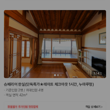
카모아 사이트맵
1
/
4
슈페리어 한실(단독특가★레이트 체크아웃 1시간, 누마루형)
·
기준인원 2명 / 최대인원 4명
·
객실 면적 42m²
환불불가
추가인원 현장결제
객실 상세보기