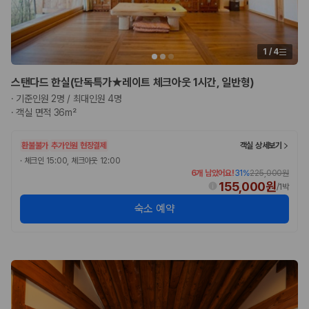
험 조건을 함께 확인해야 합니다.
제주렌트카 보험까지 비교해야 진짜 가격비교입
1
/
4
니다
스탠다드 한실(단독특가★레이트 체크아웃 1시간, 일반형)
동일한 차량이라도 보험 조건에 따라 실제 부담 금액이 달라질 수 있습니
·
기준인원 2명 / 최대인원 4명
다. 카모아는 제주 렌트카 가격뿐 아니라 일반자차, 완전자차, 슈퍼자차 조
·
객실 면적 36m²
건을 함께 확인할 수 있도록 돕습니다.
일반자차:
사고 발생 시 일정 금액의 면책금이 발생할 수 있습니다.
환불불가
추가인원 현장결제
객실 상세보기
완전자차:
보상 한도 내에서 면책금 부담이 줄어드는 보험 조건입니
·
체크인 15:00, 체크아웃 12:00
다.
6개 남았어요!
31
%
225,000원
슈퍼자차:
더 높은 보장 조건을 원하는 사용자에게 적합합니다.
155,000원
/
1박
2000만 고객이 선택한 렌트카 가격비교 플랫폼
숙소 예약
카모아는 제주렌트카부터 국내·해외 렌트카까지 비교할 수 있는 렌트카 가
격비교 플랫폼입니다.
누적 이용 고객수
20,871,562
명
사용자 리뷰