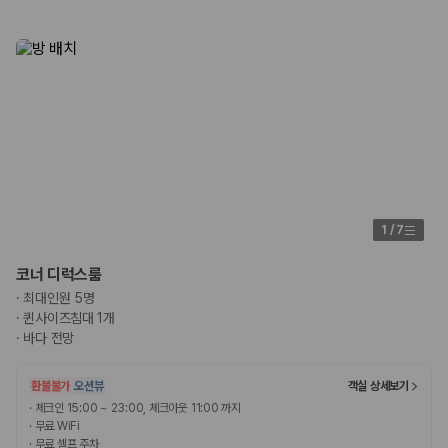
1
/
7
코너 디럭스룸
·
최대인원 5명
·
퀸사이즈침대 1개
·
바다 전망
환불불가
오션뷰
객실 상세보기
·
체크인 15:00 ~ 23:00, 체크아웃 11:00 까지
·
무료 WiFi
·
무료 셀프 주차