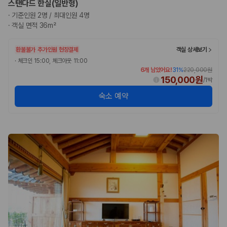
스탠다드 한실(일반형)
완전자차와 슈퍼자차는 업체별 보장 범위가 다를 수 있습니다. 카모아에서
는 제주 렌트카 가격과 함께 보험 조건을 비교해 여행 스타일에 맞는 보장
·
기준인원 2명 / 최대인원 4명
수준을 선택할 수 있습니다.
·
객실 면적 36m²
3. 제주공항 접근성과 셔틀 조건을 함께 확인하세요
환불불가
추가인원 현장결제
객실 상세보기
·
체크인 15:00, 체크아웃 11:00
제주 렌트카는 차량 인수 위치와 셔틀 편의성에 따라 실제 이용 만족도가
6개 남았어요!
31
%
220,000원
달라집니다. 공항에서 렌트카 사무실까지의 이동 조건을 가격과 함께 비교
150,000원
/
1박
하는 것이 좋습니다.
숙소 예약
제주도 렌트카 차종별 가격비교
경차·소형차
혼자 또는 2인 여행에 적합하며 제주 렌트카 최저가를 찾는 사용자
가 가장 먼저 비교하는 차종입니다.
준중형·중형차
커플·친구 여행에서 많이 선택되며 가격과 승차감의 균형이 좋은 차
종입니다.
SUV
가족 여행, 짐이 많은 여행, 장거리 이동에 적합하며 보험 조건과 차
량 연식을 함께 비교하는 것이 좋습니다.
승합차·대형차
단체 여행이나 4인 이상 가족 여행에 적합하며 인원수, 짐 공간, 보