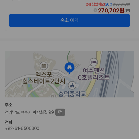
2개 남았어요!
20
%
339,918원
270,702원
/
1박
숙소 예약
주소
전라남도 여수시 박람회길 99
전화
+82-61-6500300