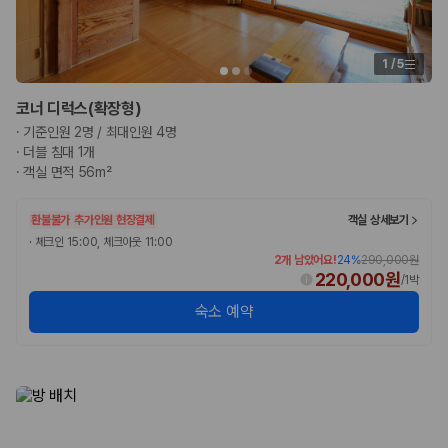
1
/
5
코너 디럭스(확장형)
·
기준인원 2명 / 최대인원 4명
·
더블 침대 1개
·
객실 면적 56m²
환불불가
추가인원 현장결제
객실 상세보기
·
체크인 15:00, 체크아웃 11:00
2개 남았어요!
24
%
290,000원
220,000원
/
1박
숙소 예약