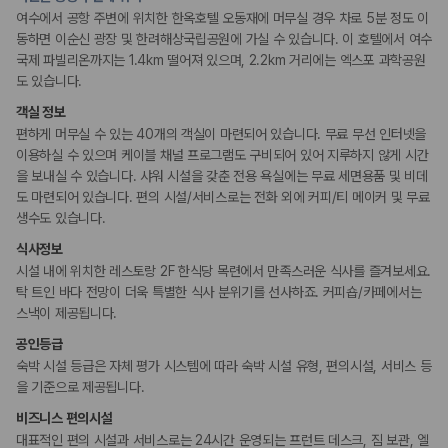
금연 숙박 시설
여수에서 공항 주변에 위치한 한옥호텔 오동재에 머무실 경우 차로 5분 정도 이
동하면 이순신 광장 및 한려해상국립공원에 가실 수 있습니다. 이 호텔에서 여수
국제 파빌리온까지는 1.4km 떨어져 있으며, 2.2km 거리에는 엑스포 과학공원
도 있습니다.
객실 정보
편하게 머무실 수 있는 40개의 객실이 마련되어 있습니다. 무료 무선 인터넷을
이용하실 수 있으며 케이블 채널 프로그램도 구비되어 있어 지루하지 않게 시간
을 보내실 수 있습니다. 샤워 시설을 갖춘 전용 욕실에는 무료 세면용품 및 비데
도 마련되어 있습니다. 편의 시설/서비스로는 전화 외에 커피/티 메이커 및 무료
생수도 있습니다.
식사정보
시설 내에 위치한 레스토랑 2F 한식당 목련에서 만족스러운 식사를 즐겨보세요.
탁 트인 바다 전망이 더욱 특별한 식사 분위기를 선사하죠. 커피숍/카페에서는
스낵이 제공됩니다.
공인등급
숙박 시설 등급은 자체 평가 시스템에 따라 숙박 시설 유형, 편의시설, 서비스 등
을 기준으로 제공됩니다.
비즈니스 편의시설
대표적인 편의 시설과 서비스로는 24시간 운영되는 프런트 데스크, 짐 보관, 엘