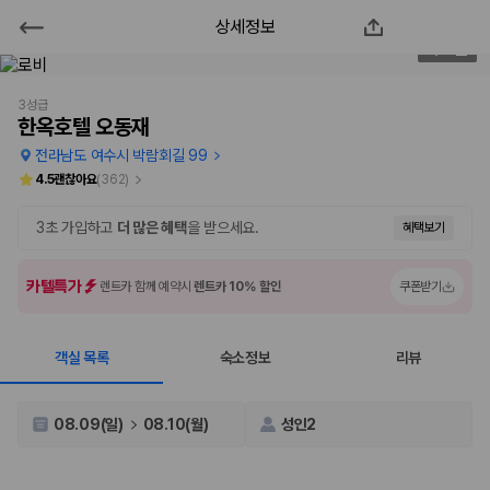
상세정보
한옥호텔 오동재
2
/
39
2000만 이용고객이 선택한 제주 렌트카 가격비교 플랫폼
3성급
한옥호텔 오동재
전라남도 여수시 박람회길 99
4.5
괜찮아요
(
362
)
3초 가입하고
더 많은 혜택
을 받으세요.
혜택보기
카텔특가
렌트카 함께 예약시
렌트카 10% 할인
쿠폰받기
객실 목록
숙소정보
리뷰
제주렌트카 가격비교는 카모아에서 한 번에
제주도 렌트카는 업체마다 차량 가격, 보험 조건, 면책금, 보상 한도, 인수
08.09(일)
08.10(월)
성인2
장소, 취소 규정이 다릅니다. 카모아는 여러 제주 렌트카 업체의 조건을 한
화면에서 비교해 사용자가 자신의 일정과 예산에 맞는 차량을 선택할 수 있
도록 돕습니다.