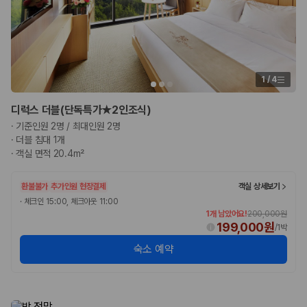
1
/
4
디럭스 더블(단독특가★2인조식)
·
기준인원 2명 / 최대인원 2명
·
더블 침대 1개
·
객실 면적 20.4m²
환불불가
추가인원 현장결제
객실 상세보기
·
체크인 15:00, 체크아웃 11:00
1개 남았어요!
200,000원
199,000원
/
1박
숙소 예약