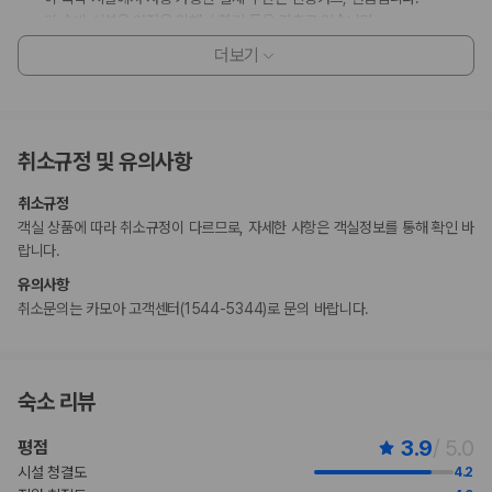
이 숙박 시설은 안전을 위해 소화기 등을 갖추고 있습니다.
이 숙박 시설에는 어린이에게 적합하지 않을 수 있는 발코니, 파티오, 테라
더보기
스와 같은 야외 공간이 있습니다. 이 부분이 염려되시면 도착 전에 숙박 시
설에 연락하여 적합한 객실을 이용할 수 있는지 확인하시기 바랍니다.
만 2 세 이하 아동 1명은 부모 또는 보호자와 같은 객실에서 침구를 추가하
지 않고 이용할 경우 무료로 숙박할 수 있습니다.
취소규정 및 유의사항
이 숙박 시설은 자동차 없이도 이용 가능합니다.
취소규정
부가 정보
객실 상품에 따라 취소규정이 다르므로, 자세한 사항은 객실정보를 통해 확인 바
추가 안내사항
랍니다.
유의사항
기타 선택사항
취소문의는 카모아 고객센터(1544-5344)로 문의 바랍니다.
뷔페아침 식사 요금: 성인 KRW 19000, 어린이 KRW 13500(대략적인
금액)
위 목록에 명시되지 않은 다른 항목이 있을 수 있습니다. 요금 및 보증금은 세전
금액일 수 있으며 변경될 수 있습니다.
숙소 리뷰
현장 결제 유형 및 수단
Visa
3.9
/ 5.0
평점
Diners Club
시설 청결도
4.2
직불카드 결제 불가