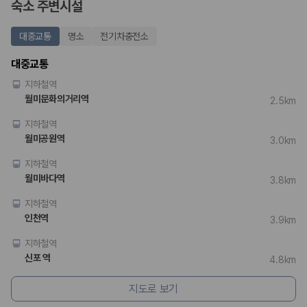
숙소 주변시설
대중교통
명소
전기차충전소
대중교통
지하철역
월미문화의거리역
2.5km
지하철역
월미공원역
3.0km
지하철역
월미바다역
3.8km
지하철역
인천역
3.9km
지하철역
신포 역
4.8km
지도로 보기