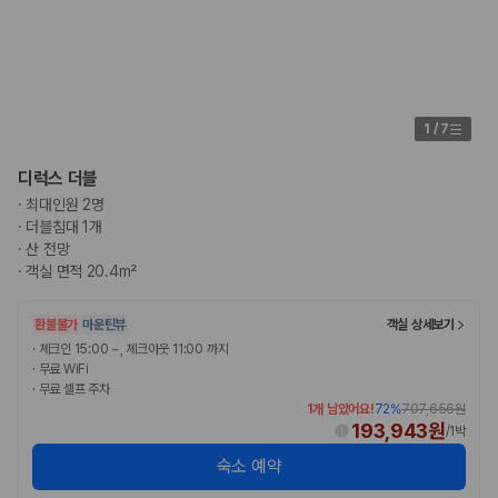
175,206
건
예약 가능 차량
67,123
대
전국 렌트카 지점
1,829
개
1
/
7
제주렌트카 가격비교 자주 묻는 질문
디럭스 더블
Q. 제주렌트카 가격비교는 카모아에서 어떻게 하나요?
·
최대인원 2명
A. 대여일, 반납일, 인수 지역을 선택하면 제주도 렌트카 업체별 가격, 차종,
·
더블침대 1개
보험 조건, 예약 가능 차량을 한 번에 비교할 수 있습니다.
·
산 전망
Q. 제주 렌트카 최저가는 무엇을 기준으로 비교해야 하나요?
·
객실 면적 20.4m²
Q. 제주공항 근처 렌트카도 비교할 수 있나요?
Q. 제주 렌트카 가격비교 시 보험도 함께 비교할 수 있나요?
Q. 가족 여행에는 어떤 제주 렌트카를 비교해야 하나요?
환불불가
마운틴뷰
객실 상세보기
·
체크인 15:00 ~, 체크아웃 11:00 까지
제주렌트카 가격비교 주요 링크
·
무료 WiFi
·
무료 셀프 주차
1개 남았어요!
72
%
707,656원
제주도 렌트카 실시간 최저가 가격비교
193,943원
/
1박
제주 렌트카 예약
국내 렌트카 가격비교
숙소 예약
해외 렌트카 가격비교