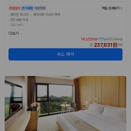
카모아 사이트맵
환불불가
조식포함
마운틴뷰
객실 상세보기
·
체크인 15:00 ~, 체크아웃 11:00 까지
·
2인 아침 식사
·
무료 WiFi
·
무료 셀프 주차
더보기
1개 남았어요!
72
%
867,064원
237,631원
/
1박
숙소 예약