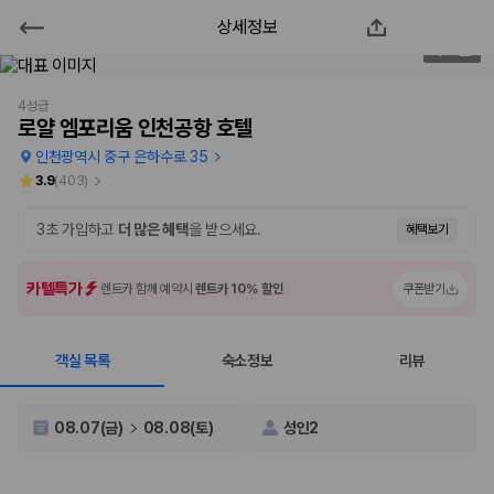
상세정보
로얄 엠포리움 인천공항 호텔
2
/
95
2000만 이용고객이 선택한 제주 렌트카 가격비교 플랫폼
4성급
로얄 엠포리움 인천공항 호텔
인천광역시 중구 은하수로 35
3.9
(
403
)
3초 가입하고
더 많은 혜택
을 받으세요.
혜택보기
카텔특가
렌트카 함께 예약시
렌트카 10% 할인
쿠폰받기
객실 목록
숙소정보
리뷰
제주렌트카 가격비교는 카모아에서 한 번에
제주도 렌트카는 업체마다 차량 가격, 보험 조건, 면책금, 보상 한도, 인수
08.07(금)
08.08(토)
성인2
장소, 취소 규정이 다릅니다. 카모아는 여러 제주 렌트카 업체의 조건을 한
화면에서 비교해 사용자가 자신의 일정과 예산에 맞는 차량을 선택할 수 있
도록 돕습니다.