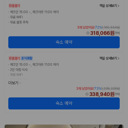
환불불가
객실 상세보기
·
체크인 15:00 ~, 체크아웃 11:00 까지
·
무료 WiFi
·
무료 셀프 주차
3개 남았어요!
72
%
1,160,554원
318,066원
/
1박
숙소 예약
환불불가
조식포함
객실 상세보기
·
체크인 15:00 ~, 체크아웃 11:00 까지
·
2인 아침 식사
·
무료 WiFi
·
무료 셀프 주차
더보기
3개 남았어요!
73
%
1,298,328원
338,940원
/
1박
숙소 예약