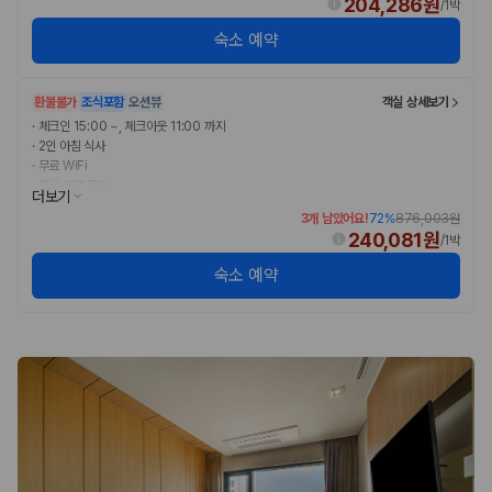
204,286원
/
1박
숙소 예약
환불불가
조식포함
오션뷰
객실 상세보기
·
체크인 15:00 ~, 체크아웃 11:00 까지
·
2인 아침 식사
·
무료 WiFi
·
무료 셀프 주차
더보기
3개 남았어요!
72
%
876,003원
240,081원
/
1박
숙소 예약