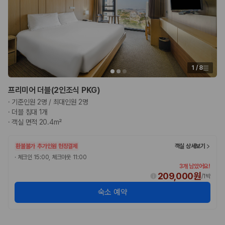
1
/
8
프리미어 더블(2인조식 PKG)
·
기준인원 2명 / 최대인원 2명
·
더블 침대 1개
·
객실 면적 20.4m²
환불불가
추가인원 현장결제
객실 상세보기
·
체크인 15:00, 체크아웃 11:00
3개 남았어요!
209,000원
/
1박
숙소 예약