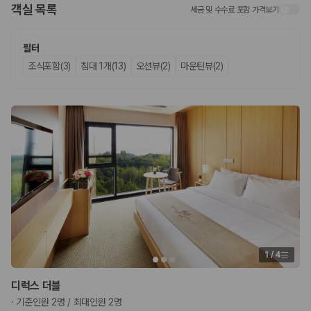
객실 목록
세금 및 수수료 포함 가격보기
업체별 가격비교:
제주 렌트카 업체별 실시간 예약 가능 차량과 요금
을 비교합니다.
차종별 최저가 비교:
경차, 소형, 준중형, 중형, SUV, 승합차 등 여행
필터
인원에 맞는 차종별 가격을 비교합니다.
조식포함(3)
침대 1개(13)
오션뷰(2)
마운틴뷰(2)
보험 조건 비교:
일반자차, 완전자차, 슈퍼자차의 면책금과 보상 한
도를 비교합니다.
제주공항 인수 조건 비교:
셔틀 이동, 인수 위치, 반납 편의성을 함께
확인합니다.
실시간 예약:
비교 후 원하는 차량을 바로 예약할 수 있습니다.
제주렌트카 실시간 가격비교 바로가기
제주 렌트카를 찾을 때 꼭 비교해야 하는 기준
1. 단순 최저가가 아니라 실제 결제 조건을 비교하세요
제주렌트카 최저가는 차량 기본요금만으로 판단하기 어렵습니다. 보험 포
함 여부, 면책금, 보상 한도, 옵션 비용, 취소 수수료를 함께 확인해야 실제
1
/
4
로 저렴한 차량을 고를 수 있습니다.
디럭스 더블
2. 보험 조건은 가격만큼 중요합니다
·
기준인원 2명 / 최대인원 2명