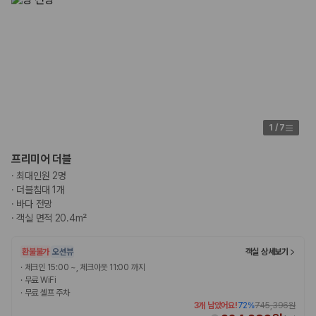
1
/
7
프리미어 더블
·
최대인원 2명
·
더블침대 1개
·
바다 전망
·
객실 면적 20.4m²
환불불가
오션뷰
객실 상세보기
·
체크인 15:00 ~, 체크아웃 11:00 까지
·
무료 WiFi
·
무료 셀프 주차
3개 남았어요!
72
%
745,396원