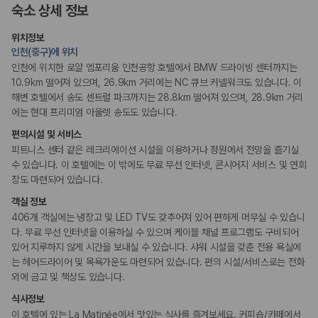
콘시어지 서비스
숙소 상세 정보
짐 보관 서비스
다국어 구사 가능 직원
위치정보
인천(중구)에 위치
웰빙 및 피트니스
인천에 위치한 로얄 엠포리움 인천공항 호텔에서 BMW 드라이빙 센터까지는
피트니스/헬스시설
10.9km 떨어져 있으며, 26.9km 거리에는 NC 큐브 커넬워크도 있습니다. 이
해변 호텔에서 송도 센트럴 파크까지는 28.8km 떨어져 있으며, 28.9km 거리
비즈니스
에는 현대 프리미엄 아울렛 송도도 있습니다.
컨퍼런스 센터
편의시설 및 서비스
회의공간
연회장
피트니스 센터 같은 레크리에이션 시설을 이용하거나 정원에서 전망을 즐기실
비즈니스 센터
수 있습니다. 이 호텔에는 이 밖에도 무료 무선 인터넷, 콘시어지 서비스 및 연회
장도 마련되어 있습니다.
장애인 편의시설
객실 정보
점자 표시
406개 객실에는 냉장고 및 LED TV도 갖추어져 있어 편하게 머무실 수 있습니
다. 무료 무선 인터넷을 이용하실 수 있으며 케이블 채널 프로그램도 구비되어
흡연 시설
있어 지루하지 않게 시간을 보내실 수 있습니다. 샤워 시설을 갖춘 전용 욕실에
금연 숙박 시설
는 헤어드라이어 및 목욕가운도 마련되어 있습니다. 편의 시설/서비스로는 전화
외에 금고 및 책상도 있습니다.
식사정보
이 호텔에 있는 La Matinée에서 맛있는 식사를 즐겨보세요. 커피숍/카페에서