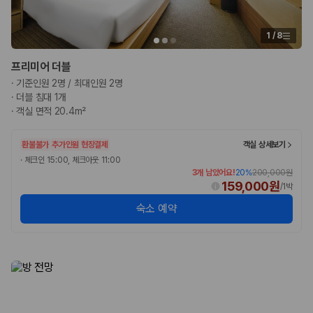
험 조건을 함께 확인해야 합니다.
제주렌트카 보험까지 비교해야 진짜 가격비교입
1
/
8
니다
프리미어 더블
·
기준인원 2명 / 최대인원 2명
동일한 차량이라도 보험 조건에 따라 실제 부담 금액이 달라질 수 있습니
·
더블 침대 1개
다. 카모아는 제주 렌트카 가격뿐 아니라 일반자차, 완전자차, 슈퍼자차 조
·
객실 면적 20.4m²
건을 함께 확인할 수 있도록 돕습니다.
일반자차:
사고 발생 시 일정 금액의 면책금이 발생할 수 있습니다.
환불불가
추가인원 현장결제
객실 상세보기
완전자차:
보상 한도 내에서 면책금 부담이 줄어드는 보험 조건입니
·
체크인 15:00, 체크아웃 11:00
다.
3개 남았어요!
20
%
200,000원
슈퍼자차:
더 높은 보장 조건을 원하는 사용자에게 적합합니다.
159,000원
/
1박
2000만 고객이 선택한 렌트카 가격비교 플랫폼
숙소 예약
카모아는 제주렌트카부터 국내·해외 렌트카까지 비교할 수 있는 렌트카 가
격비교 플랫폼입니다.
누적 이용 고객수
20,871,562
명
사용자 리뷰