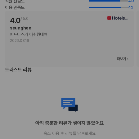
직원 친절도
4.0
Discover
이용 만족도
4.1
현금
American Express
4.0
/
5.0
JCB International
seunghee
Mastercard
피트니스가 아쉬웠네여
UnionPay
2026.03.16
반려동물
반려동물 동반 불가
더보기
트러스트 리뷰
아직 충분한 리뷰가 쌓이지 않았어요
숙소 이용 후 리뷰를 남겨보세요