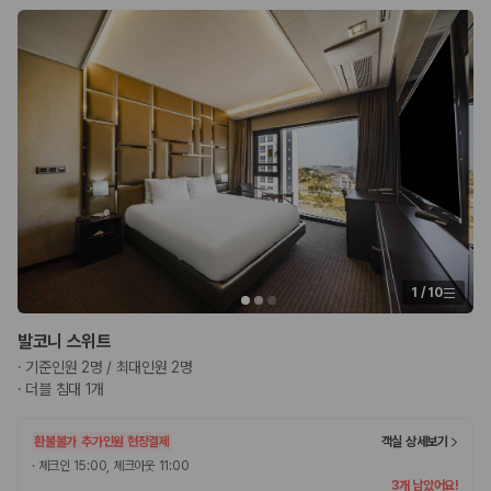
1
/
10
발코니 스위트
·
기준인원 2명 / 최대인원 2명
·
더블 침대 1개
환불불가
추가인원 현장결제
객실 상세보기
·
체크인 15:00, 체크아웃 11:00
3개 남았어요!