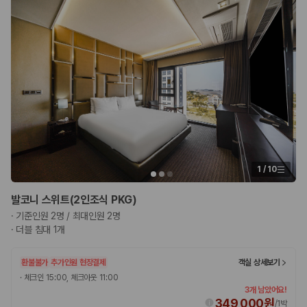
1
/
10
발코니 스위트(2인조식 PKG)
·
기준인원 2명 / 최대인원 2명
·
더블 침대 1개
환불불가
추가인원 현장결제
객실 상세보기
·
체크인 15:00, 체크아웃 11:00
3개 남았어요!
349,000원
/
1박