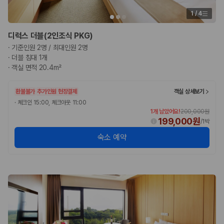
1
/
4
디럭스 더블(2인조식 PKG)
·
기준인원 2명 / 최대인원 2명
·
더블 침대 1개
·
객실 면적 20.4m²
환불불가
추가인원 현장결제
객실 상세보기
·
체크인 15:00, 체크아웃 11:00
1개 남았어요!
200,000원
199,000원
/
1박
숙소 예약