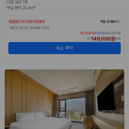
완전자차와 슈퍼자차는 업체별 보장 범위가 다를 수 있습니다. 카모아에서
·
더블 침대 1개
는 제주 렌트카 가격과 함께 보험 조건을 비교해 여행 스타일에 맞는 보장
·
객실 면적 20.4m²
수준을 선택할 수 있습니다.
환불불가
추가인원 현장결제
객실 상세보기
3. 제주공항 접근성과 셔틀 조건을 함께 확인하세요
·
체크인 15:00, 체크아웃 11:00
1개 남았어요!
25
%
200,000원
제주 렌트카는 차량 인수 위치와 셔틀 편의성에 따라 실제 이용 만족도가
149,000원
/
1박
달라집니다. 공항에서 렌트카 사무실까지의 이동 조건을 가격과 함께 비교
하는 것이 좋습니다.
숙소 예약
제주도 렌트카 차종별 가격비교
경차·소형차
혼자 또는 2인 여행에 적합하며 제주 렌트카 최저가를 찾는 사용자
가 가장 먼저 비교하는 차종입니다.
준중형·중형차
커플·친구 여행에서 많이 선택되며 가격과 승차감의 균형이 좋은 차
종입니다.
SUV
가족 여행, 짐이 많은 여행, 장거리 이동에 적합하며 보험 조건과 차
량 연식을 함께 비교하는 것이 좋습니다.
승합차·대형차
단체 여행이나 4인 이상 가족 여행에 적합하며 인원수, 짐 공간, 보