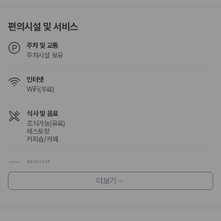
편의시설 및 서비스
주차 및 교통
주차시설 보유
인터넷
WiFi(무료)
식사 및 음료
조식가능(유료)
레스토랑
커피숍/카페
편의시설
엘리베이터
더보기
정원
리셉션 서비스
간편 체크인/체크아웃