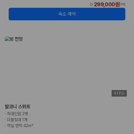
299,000원
/
1박
숙소 예약
1
/
7
발코니 스위트
·
최대인원 2명
·
더블침대 1개
·
객실 면적 42m²